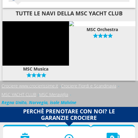
TUTTE LE NAVI DELLA MSC YACHT CLUB
MSC Orchestra
MSC Musica
Crociere www.crocierissime.it
Crociere Fiordi e Scandinavia
MSC YACHT CLUB
MSC Meraviglia
Regno Unito, Norvegia, isole Malvine
PERCHÈ PRENOTARE CON NOI? LE
GARANZIE CROCIERE