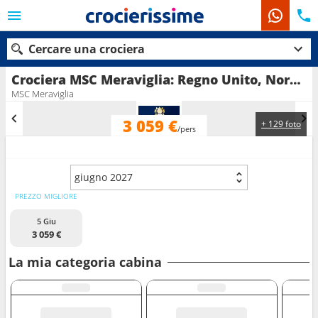
Cercare una crociera
Crociera MSC Meraviglia: Regno Unito, Norvegia, isole Malvine in partenza da Southampton
MSC Meraviglia
3 059 €
+ 129 foto
Le nostre destinazioni
/pers
Mesi di partenza
giugno 2027
Porti
Compagnie
PREZZO MIGLIORE
5 Giu
Ricerca
3 059 €
La mia categoria cabina