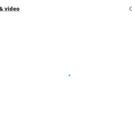
- Personale qualificato e multi
& video
- Imbarco prioritario e consegn
ALTRI PRIVILEGI
- Punti MSC Voyagers Club