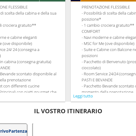
ONE FLESSIBILE
PRENOTAZIONE FLESSIBILE
à di scelta della cabina e della sua
- Possibilità di scelta della cab
posizione*
di crociera gratuito**
- 1 cambio crociera gratuito**
COMFORT
rne e cabine eleganti
- Navi moderne e cabine elegan
e (ove disponibile)
- MSC for Me (ove disponibile)
ice 24/ 24 (consegna a
- Suite e Cabine con Balcone ne
)
posizioni
 in cabina (consegna gratuita)
- Pacchetto di Benvenuto (pro
EVANDE
cioccolato)
 Bevande scontato disponibile al
- Room Service 24/24 (consegna
lla prenotazione
PASTI E BEVANDE
et con differenti cucine
- Pacchetto Bevande scontato d
 Principali con piatti gourmet che
momento della prenotazione
Leggi tutto
qualsiasi esigenza dietetica.
- Ricco Buffet con differenti cu
à di richiedere il turno preferito per
- Ristoranti Principali con piat
IL VOSTRO ITINERARIO
getto a disponibilità)
soddisfano qualsiasi esigenza 
onto su un Pacchetto Ristoranti
- Orario libero per la cena co
repagato dedicato
dining in un ristorante o area 
NTRATTENIMENTO
- 20% di sconto su un Pacchett
rivo
Partenza
ramma di spettacoli teatrali in stile
Tematici prepagato dedicato