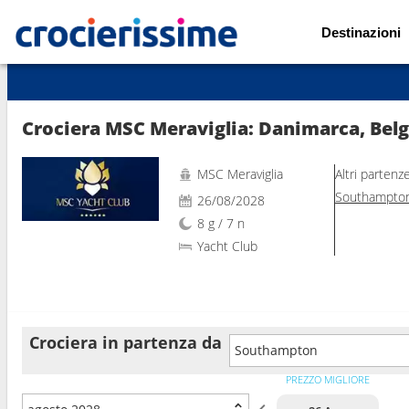
Destinazioni
Mostra le altre 129 foto
Crociera MSC Meraviglia: Danimarca, Bel
MSC Meraviglia
Altri partenz
Southampto
26/08/2028
8 g / 7 n
Yacht Club
Crociera in partenza da
Southampton
PREZZO MIGLIORE