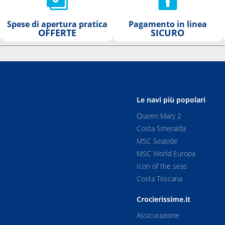
Spese di apertura pratica
Pagamento in linea
OFFERTE
SICURO
Le navi più popolari
Queen Mary 2
Costa Smeralda
MSC Seaside
MSC World Europa
Icon of the seas
Costa Toscana
Crocierissime.it
Assicurazione