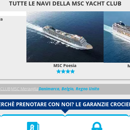
TUTTE LE NAVI DELLA MSC YACHT CLUB
ra
MSC Poesia
M
 CLUB
MSC Meraviglia
Danimarca, Belgio, Regno Unito
ERCHÈ PRENOTARE CON NOI? LE GARANZIE CROCIE