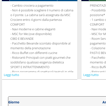
- Cambio crociera a pagamento
PRENOTAZI
- Non è possibile scegliere il numero di cabina
- Possibilit
o il ponte. La cabina sarà assegnata da MSC
posizione*
Crociere entro 4 giorni dalla partenza
- 1 cambio 
COMFORT
COMFORT
- Navi moderne e cabine eleganti
- Navi mode
- MSC for Me (ove disponibile)
- MSC for M
CIBO E BEVANDE
- Room Serv
- Pacchetto Bevande scontato disponibile al
pagamento
momento della prenotazione
- Colazione
- Ricco Buffet con differenti cucine
PASTI E B
- Ristoranti Principali con piatti gourmet che
- Pacchetto
soddisfano qualsiasi esigenza dietetica
momento de
SPORT E INTRATTENIMENTO
- Ricco Buff
- Ricco programma di spettacoli teatrali in stile
- Ristoranti
Leggi tutto
Leggi tutto
Broadway
soddisfano 
- Area piscine
- Possibilit
- Strutture sportive all'aperto
la cena (sog
- Palestra perfettamente attrezzata con vista
- 20% di sc
panoramica
Tematici p
- Attività di intrattenimento per adulti e
SPORT E I
Giorno
Ar
bambini
- Ricco prog