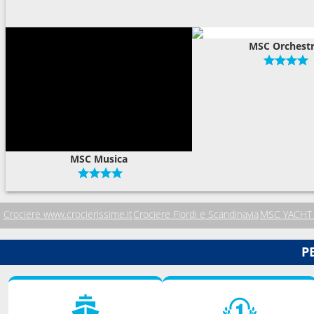
MSC Orchest
MSC Musica
Crociere www.crocierissime.it
Crociere Fiordi e Scandinavia
MSC YACHT
P