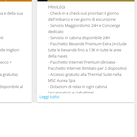
PRIVILEGI
ina e della sua
- Check-in e check-out prioritari il giorno
dell'imbarco e nei giorni di escursione
- Servizio Maggiordomo 24H e Concierge
dedicato
ti
- Servizio in cabina disponibile 24H
- Pacchetto Bevande Premium Extra (include
lle migliori
tutte le bevande fino a 13€ in tutte le aree
della nave)
secco +
- Pacchetto Internet Premium (Browse -
Pacchetto Internet illimitato per 2 dispositivi)
 gratuita)
- Accesso gratuito alla Thermal Suite nella
MSC Aurea Spa
isponibile al
- Dotazioni di relax in ogni cabina
(accappatoio e ciabattine)
Leggi tutto
cine
- Ampia gamma di cuscini da scegliere
ti gourmet che
nell'apposito Menù
dietetica
- Altro servizi personali (servizio per
n My Choice
fare/disfare i bagagli, quotidiano consegnato
dedicata
direttamente in cabina su richiesta)
o Ristoranti
- Braccialetto MSC for Me (dove disponibile)
- Un cambio data gratuito (si applicano