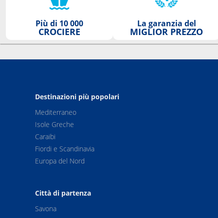
Più di 10 000
La garanzia del
CROCIERE
MIGLIOR PREZZO
Destinazioni più popolari
Mediterraneo
Isole Greche
Caraibi
Fiordi e Scandinavia
Europa del Nord
Città di partenza
Savona