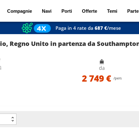
Compagnie
Navi
Porti
Offerte
Temi
Parte
Paga in 4 rate da
687 €
/mese
gio, Regno Unito in partenza da Southampto
e
n
da
2 749 €
/pers