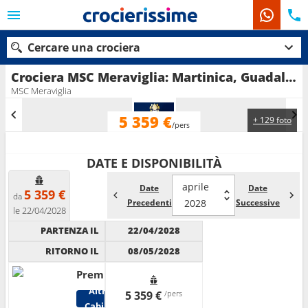
Cercare una crociera
Crociera MSC Meraviglia: Martinica, Guadalupa, Saint Martin, Portogallo, Spagna, Francia, Regno Unito in partenza da Fort de France
MSC Meraviglia
5 359 €
+ 129 foto
Le nostre destinazioni
/pers
Mesi di partenza
DATE E DISPONIBILITÀ
Porti
Compagnie
aprile
Date
Date
5 359 €
da
Precedenti
2028
Successive
le 22/04/2028
Ricerca
PARTENZA IL
22/04/2028
RITORNO IL
08/05/2028
Premium
Altre
5 359 €
/pers
Cabine