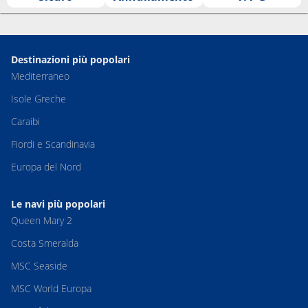
Destinazioni più popolari
Mediterraneo
Isole Greche
Caraibi
Fiordi e Scandinavia
Europa del Nord
Le navi più popolari
Queen Mary 2
Costa Smeralda
MSC Seaside
MSC World Europa