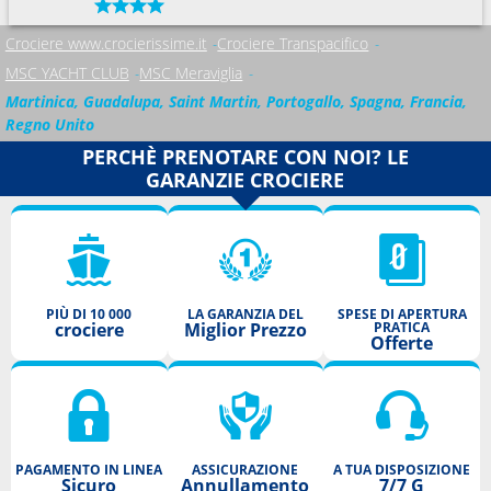
Crociere www.crocierissime.it
Crociere Transpacifico
MSC YACHT CLUB
MSC Meraviglia
Martinica, Guadalupa, Saint Martin, Portogallo, Spagna, Francia,
Regno Unito
PERCHÈ PRENOTARE CON NOI? LE
GARANZIE CROCIERE
PIÙ DI 10 000
LA GARANZIA DEL
SPESE DI APERTURA
crociere
Miglior Prezzo
PRATICA
Offerte
PAGAMENTO IN LINEA
ASSICURAZIONE
A TUA DISPOSIZIONE
Sicuro
Annullamento
7/7 G