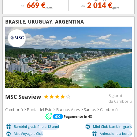
669 €
2 014 €
da
da
/pers
/pers
BRASILE, URUGUAY, ARGENTINA
8 giorni
MSC Seaview
da Camboriú
Camboriú > Punta del Este > Buenos Aires > Santos > Camboriú
Pagamento in 4X
Bambini gratis fino a 12 anni
Mini Club bambini gratis
Msc Voyagers Club
Animazione a bordo