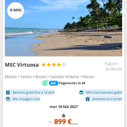
8 giorni
MSC Virtuosa
da Maceio
Maceio > Santos > Buzios > Salvador di Bahia > Maceio
Pagamento in 4X
Bambini gratis fino a 12 anni
Mini Club bambini gratis
Msc Voyagers Club
Animazione a bordo
mer 10 feb 2027
899 €
da
/pers