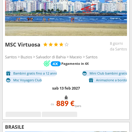
8 giorni
MSC Virtuosa
da Santos
Santos > Buzios > Salvador di Bahia > Maceio > Santos
Pagamento in 4X
Bambini gratis fino a 12 anni
Mini Club bambini gratis
Msc Voyagers Club
Animazione a bordo
sab 13 feb 2027
889 €
da
/pers
BRASILE