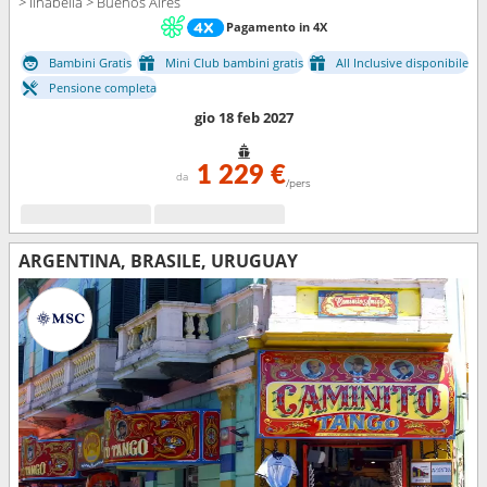
> Ilhabella > Buenos Aires
Pagamento in 4X
Bambini Gratis
Mini Club bambini gratis
All Inclusive disponibile
Pensione completa
gio 18 feb 2027
1 229 €
da
/pers
ARGENTINA, BRASILE, URUGUAY