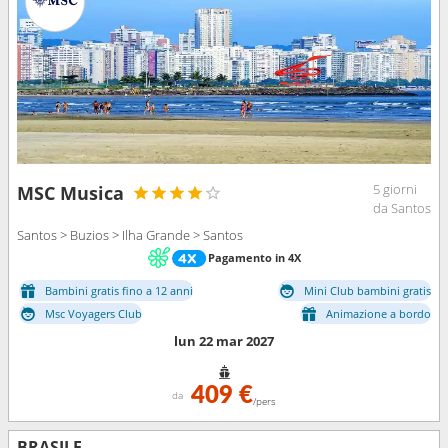
5 giorni
MSC Musica
da Santos
Santos > Buzios > Ilha Grande > Santos
Pagamento in 4X
Bambini gratis fino a 12 anni
Mini Club bambini gratis
Msc Voyagers Club
Animazione a bordo
lun 22 mar 2027
409 €
da
/pers
BRASILE