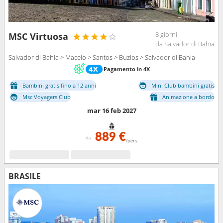
8 giorni
MSC Virtuosa
da Salvador di Bahia
Salvador di Bahia > Maceio > Santos > Buzios > Salvador di Bahia
Pagamento in 4X
Bambini gratis fino a 12 anni
Mini Club bambini gratis
Msc Voyagers Club
Animazione a bordo
mar 16 feb 2027
889 €
da
/pers
BRASILE