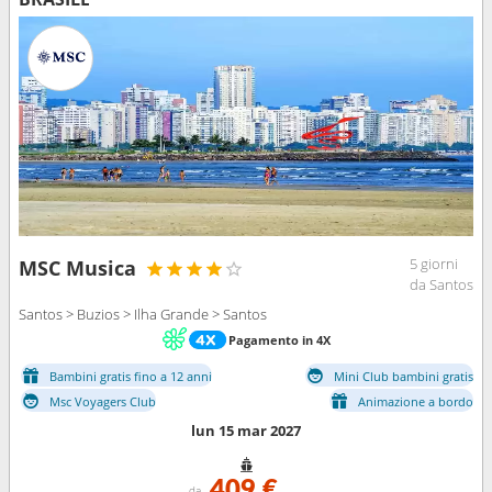
5 giorni
MSC Musica
da Santos
Santos > Buzios > Ilha Grande > Santos
Pagamento in 4X
Bambini gratis fino a 12 anni
Mini Club bambini gratis
Msc Voyagers Club
Animazione a bordo
lun 15 mar 2027
409 €
da