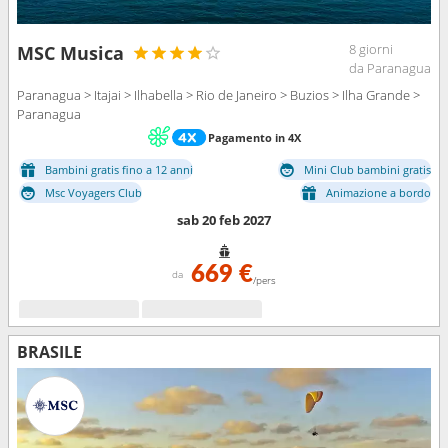
8 giorni
MSC Musica
da Paranagua
Paranagua > Itajai > Ilhabella > Rio de Janeiro > Buzios > Ilha Grande >
Paranagua
Pagamento in 4X
Bambini gratis fino a 12 anni
Mini Club bambini gratis
Msc Voyagers Club
Animazione a bordo
sab 20 feb 2027
669 €
da
/pers
BRASILE