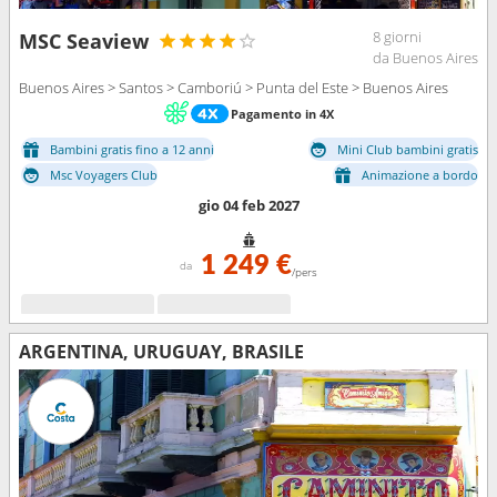
8 giorni
MSC Seaview
da Buenos Aires
Buenos Aires > Santos > Camboriú > Punta del Este > Buenos Aires
Pagamento in 4X
Bambini gratis fino a 12 anni
Mini Club bambini gratis
Msc Voyagers Club
Animazione a bordo
gio 04 feb 2027
1 249 €
da
/pers
ARGENTINA, URUGUAY, BRASILE