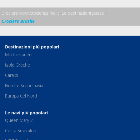
Crociere www.crocierissime.it
Le destinazioni paese
Crociere Brasile
Destinazioni più popolari
Mediterraneo
Isole Greche
Caraibi
Fiordi e Scandinavia
Europa del Nord
Le navi più popolari
Queen Mary 2
Costa Smeralda