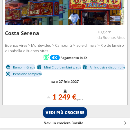
10 giorni
Costa Serena
da Buenos Aires
Buenos Aires > Montevideo > Camboriú > Isole di maia > Rio de Janeiro
> Ilhabella > Buenos Aires
Pagamento in 4X
Bambini Gratis
Mini Club bambini gratis
All Inclusive disponibile
Pensione completa
sab 27 feb 2027
1 249 €
da
/pers
VEDI PIÙ CROCIERE
Navi in crociera Brasile