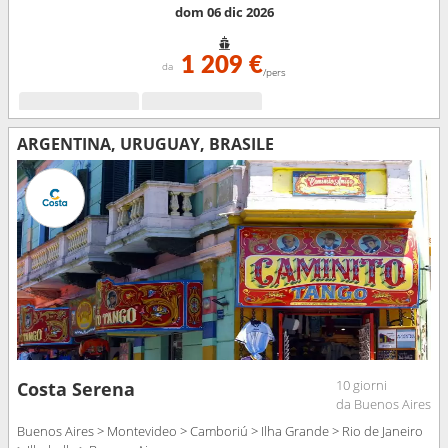
dom 06 dic 2026
1 209 €
da
/pers
ARGENTINA, URUGUAY, BRASILE
10 giorni
Costa Serena
da Buenos Aires
Buenos Aires > Montevideo > Camboriú > Ilha Grande > Rio de Janeiro