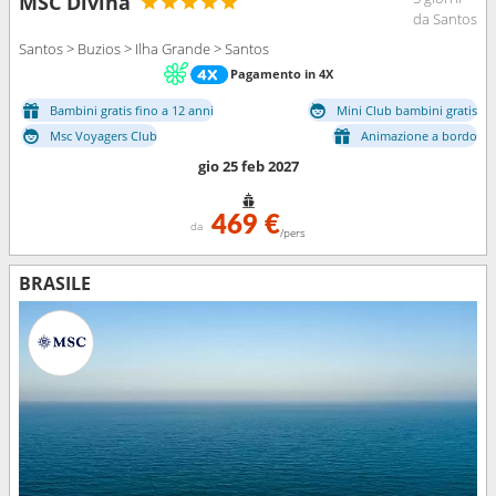
MSC Divina
da Santos
Santos > Buzios > Ilha Grande > Santos
Pagamento in 4X
Bambini gratis fino a 12 anni
Mini Club bambini gratis
Msc Voyagers Club
Animazione a bordo
gio 25 feb 2027
469 €
da
/pers
BRASILE