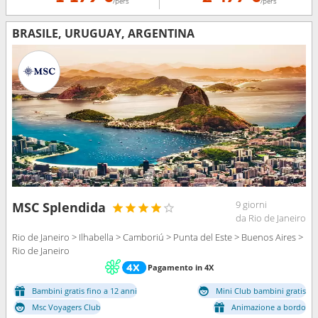
/pers
/pers
BRASILE, URUGUAY, ARGENTINA
9 giorni
MSC Splendida
da Rio de Janeiro
Rio de Janeiro > Ilhabella > Camboriú > Punta del Este > Buenos Aires >
Rio de Janeiro
Pagamento in 4X
Bambini gratis fino a 12 anni
Mini Club bambini gratis
Msc Voyagers Club
Animazione a bordo