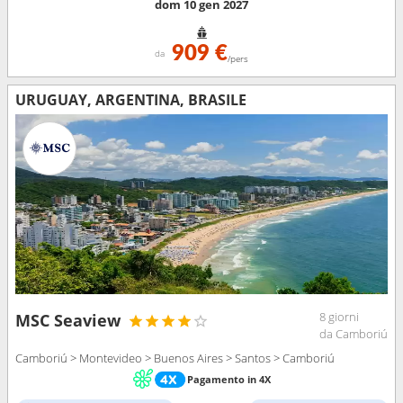
dom 10 gen 2027
909 €
da
/pers
URUGUAY, ARGENTINA, BRASILE
8 giorni
MSC Seaview
da Camboriú
Camboriú > Montevideo > Buenos Aires > Santos > Camboriú
Pagamento in 4X