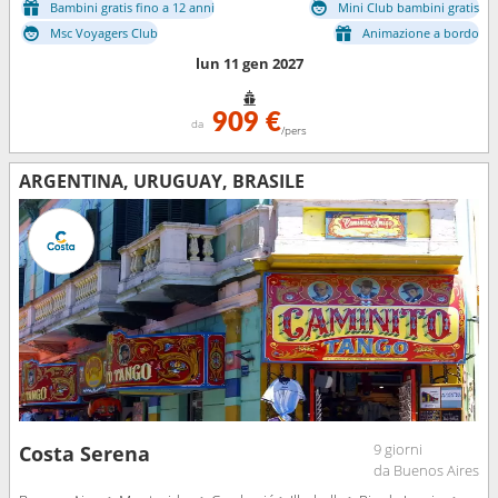
Bambini gratis fino a 12 anni
Mini Club bambini gratis
Msc Voyagers Club
Animazione a bordo
lun 11 gen 2027
909 €
da
/pers
ARGENTINA, URUGUAY, BRASILE
9 giorni
Costa Serena
da Buenos Aires