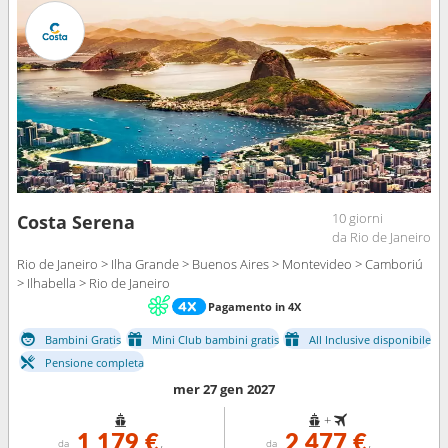
10 giorni
Costa Serena
da Rio de Janeiro
Rio de Janeiro > Ilha Grande > Buenos Aires > Montevideo > Camboriú
> Ilhabella > Rio de Janeiro
Pagamento in 4X
Bambini Gratis
Mini Club bambini gratis
All Inclusive disponibile
Pensione completa
mer 27 gen 2027
+
1 179 €
2 477 €
da
da