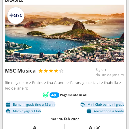
BRASILE
8 giorni
MSC Musica
da Rio de Janeiro
Rio de Janeiro > Buzios > Ilha Grande > Paranagua > Itajai > Ilhabella >
Rio de Janeiro
Pagamento in 4X
Bambini gratis fino a 12 anni
Mini Club bambini gratis
Msc Voyagers Club
Animazione a bordo
mar 16 feb 2027
+