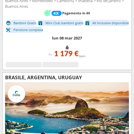
Buenos Aires > Montevideo > Camboriú > Ilhabella > Rio de Janeiro >
Buenos Aires
Pagamento in 4X
Bambini Gratis
Mini Club bambini gratis
All Inclusive disponibile
Pensione completa
lun 08 mar 2027
1 179 €
da
/pers
BRASILE, ARGENTINA, URUGUAY