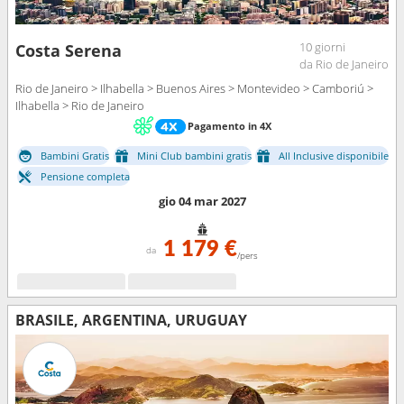
10 giorni
Costa Serena
da Rio de Janeiro
Rio de Janeiro > Ilhabella > Buenos Aires > Montevideo > Camboriú >
Ilhabella > Rio de Janeiro
Pagamento in 4X
Bambini Gratis
Mini Club bambini gratis
All Inclusive disponibile
Pensione completa
gio 04 mar 2027
1 179 €
da
/pers
BRASILE, ARGENTINA, URUGUAY