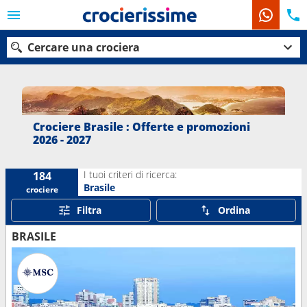
Cercare una crociera
Le nostre destinazioni
Crociere Brasile : Offerte e promozioni
2026 - 2027
Mesi di partenza
I tuoi criteri di ricerca:
184
Porti
Compagnie
Brasile
crociere
Filtra
Ordina
Ricerca
BRASILE