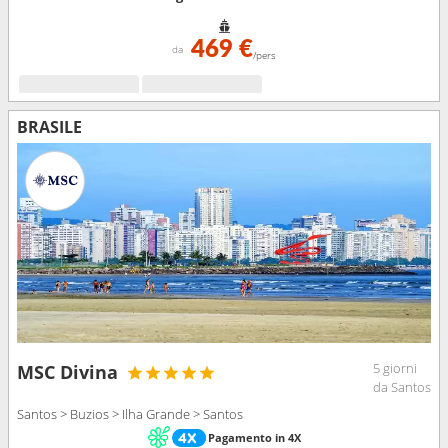
469 €
da
/pers
BRASILE
5 giorni
MSC Divina
da Santos
Santos > Buzios > Ilha Grande > Santos
Pagamento in 4X