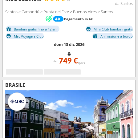
da Santos
Santos > Camboriú > Punta del Este > Buenos Aires > Santos
Pagamento in 4X
Bambini gratis fino a 12 anni
Mini Club bambini gratis
Msc Voyagers Club
Animazione a bordo
dom 13 dic 2026
749 €
da
/pers
BRASILE