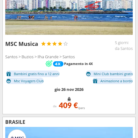
5 giorni
MSC Musica
da Santos
Santos > Buzios > Ilha Grande > Santos
Pagamento in 4X
Bambini gratis fino a 12 anni
Mini Club bambini gratis
Msc Voyagers Club
Animazione a bordo
gio 26 nov 2026
409 €
da
/pers
BRASILE