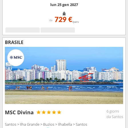
lun 25 gen 2027
729 €
da
/pers
BRASILE
6 giorni
MSC Divina
da Santos
Santos > Ilha Grande > Buzios > Ilhabella > Santos