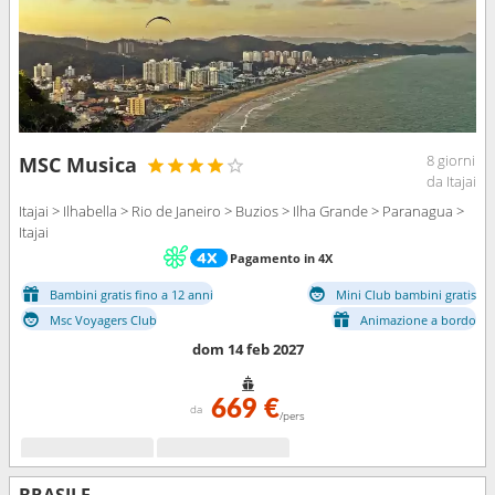
8 giorni
MSC Musica
da Itajai
Itajai > Ilhabella > Rio de Janeiro > Buzios > Ilha Grande > Paranagua >
Itajai
Pagamento in 4X
Bambini gratis fino a 12 anni
Mini Club bambini gratis
Msc Voyagers Club
Animazione a bordo
dom 14 feb 2027
669 €
da
/pers