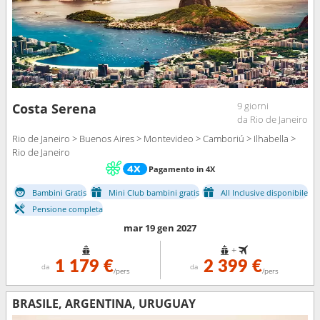
9 giorni
Costa Serena
da Rio de Janeiro
Rio de Janeiro > Buenos Aires > Montevideo > Camboriú > Ilhabella >
Rio de Janeiro
Pagamento in 4X
Bambini Gratis
Mini Club bambini gratis
All Inclusive disponibile
Pensione completa
mar 19 gen 2027
+
1 179 €
2 399 €
da
da
/pers
/pers
BRASILE, ARGENTINA, URUGUAY