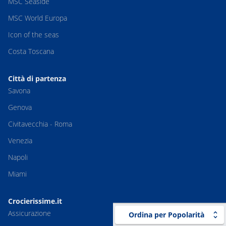
MSC Seaside
MSC World Europa
Icon of the seas
Costa Toscana
Città di partenza
Savona
Genova
Civitavecchia - Roma
Venezia
Napoli
Miami
Crocierissime.it
Assicurazione
Ordina per Popolarità