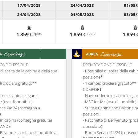
17/04/2028
24/04/2028
01/05/
24/04/2028
01/05/2028
08/05/
1 859 €
/pers
1 859 €
/pers
1 859 
ONE FLESSIBILE
PRENOTAZIONE FLESSIBILE
à di scelta della cabina e della sua
- Possibilità di scelta della cab
posizione*
di crociera gratuito**
- 1 cambio crociera gratuito**
COMFORT
rne e cabine eleganti
- Navi moderne e cabine elegan
e (ove disponibile)
- MSC for Me (ove disponibile)
ice 24/ 24 (consegna a
- Suite e Cabine con Balcone ne
)
posizioni
 in cabina (consegna gratuita)
- Pacchetto di Benvenuto (pro
EVANDE
cioccolato)
 Bevande scontato disponibile al
- Room Service 24/24 (consegna