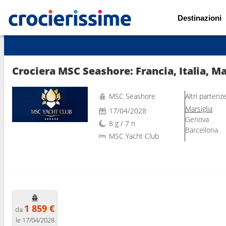
Destinazioni
Mostra le altre 54 foto
Crociera MSC Seashore: Francia, Italia, M
MSC Seashore
Altri partenz
Marsiglia
17/04/2028
Genova
8 g / 7 n
Barcellona
MSC Yacht Club
1 859 €
da
le 17/04/2028