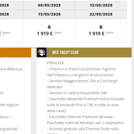
2028
08/05/2028
15/05/2028
2028
15/05/2028
22/05/2028
€
/pers
1 919 €
/pers
1 919 €
/pers
PRIVILEGI
ina e della sua
- Check-in e check-out prioritari il giorno
dell'imbarco e nei giorni di escursione
- Servizio Maggiordomo 24H e Concierge
dedicato
ti
- Servizio in cabina disponibile 24H
- Pacchetto Bevande Premium Extra (include
lle migliori
tutte le bevande fino a 13€ in tutte le aree
della nave)
secco +
- Pacchetto Internet Premium (Browse -
Pacchetto Internet illimitato per 2 dispositivi)
 gratuita)
- Accesso gratuito alla Thermal Suite nella