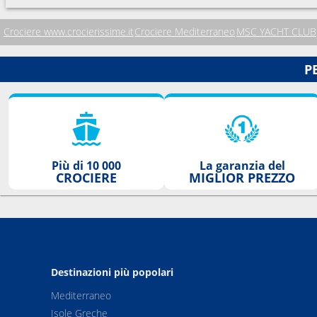
Crociere www.crocierissime.it
Crociere Mediterraneo
MSC YACHT CLUB
P
Più di 10 000
La garanzia del
CROCIERE
MIGLIOR PREZZO
Destinazioni più popolari
Mediterraneo
Isole Greche