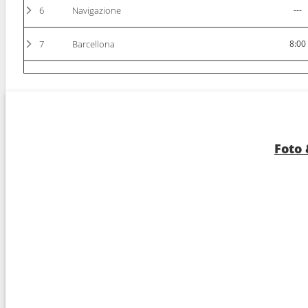
6
Navigazione
---
7
Barcellona
8:00
8
Arrivo :
Marsiglia
8:00
Foto 