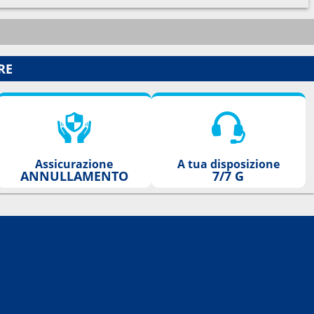
RE
Assicurazione
A tua disposizione
ANNULLAMENTO
7/7 G