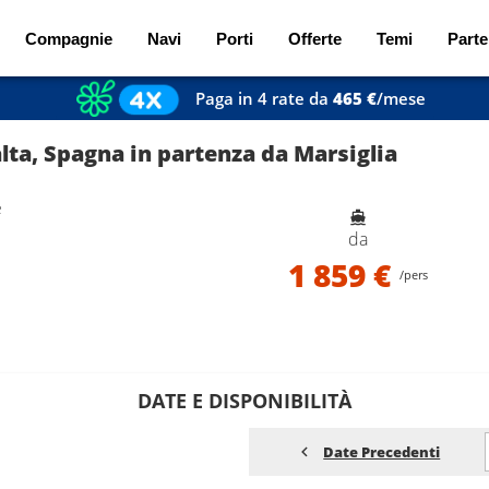
Compagnie
Navi
Porti
Offerte
Temi
Parte
Paga in 4 rate da
465 €
/mese
alta, Spagna in partenza da Marsiglia
e
da
1 859 €
/pers
DATE E DISPONIBILITÀ
Date Precedenti