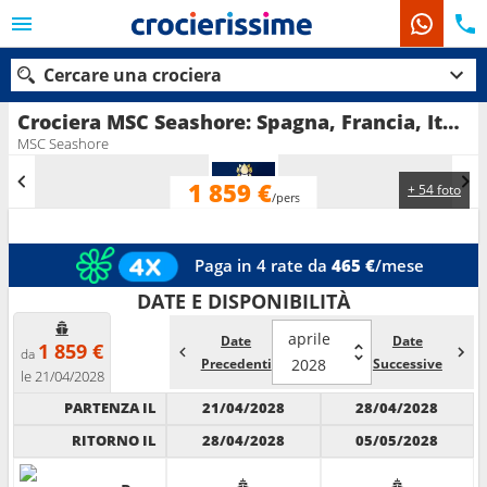
Cercare una crociera
Crociera MSC Seashore: Spagna, Francia, Italia, Malta in partenza da La Valletta - Malta -
MSC Seashore
1 859 €
+ 54 foto
Le nostre destinazioni
/pers
Mesi di partenza
Paga in 4 rate da
465 €
/mese
Porti
Compagnie
DATE E DISPONIBILITÀ
aprile
Date
Date
Ricerca
1 859 €
da
Precedenti
2028
Successive
le 21/04/2028
PARTENZA IL
21/04/2028
28/04/2028
RITORNO IL
28/04/2028
05/05/2028