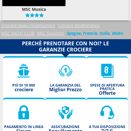
MSC Musica
Crociere www.crocierissime.it
Crociere Mediterraneo
MSC YACHT CLUB
MSC Seashore
Spagna, Francia, Italia, Malta
PERCHÈ PRENOTARE CON NOI? LE
GARANZIE CROCIERE
PIÙ DI 10 000
LA GARANZIA DEL
SPESE DI APERTURA
crociere
Miglior Prezzo
PRATICA
Offerte
PAGAMENTO IN LINEA
ASSICURAZIONE
A TUA DISPOSIZIONE
Sicuro
Annullamento
7/7 G