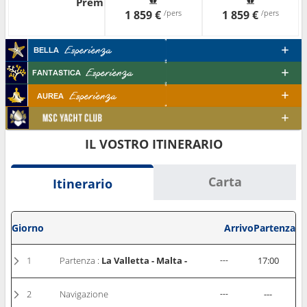
Premium
1 859 €
/pers
1 859 €
/pers
IL VOSTRO ITINERARIO
Carta
Itinerario
Giorno
Arrivo
Partenza
1
Partenza :
La Valletta - Malta -
---
17:00
2
Navigazione
---
---