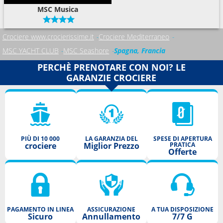
MSC Musica
Crociere www.crocierissime.it
Crociere Mediterraneo
MSC YACHT CLUB
MSC Seashore
Spagna, Francia
PERCHÈ PRENOTARE CON NOI? LE
GARANZIE CROCIERE
PIÙ DI 10 000
LA GARANZIA DEL
SPESE DI APERTURA
crociere
Miglior Prezzo
PRATICA
Offerte
PAGAMENTO IN LINEA
ASSICURAZIONE
A TUA DISPOSIZIONE
Sicuro
Annullamento
7/7 G