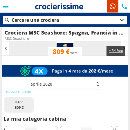
Cercare una crociera
Crociera MSC Seashore: Spagna, Francia in partenza da Marsiglia
MSC Seashore
809 €
+ 54 foto
Le nostre destinazioni
/pers
Mesi di partenza
Paga in 4 rate da
202 €
/mese
Porti
Compagnie
aprile 2028
Ricerca
PREZZO MIGLIORE
9 Apr
809 €
La mia categoria cabina