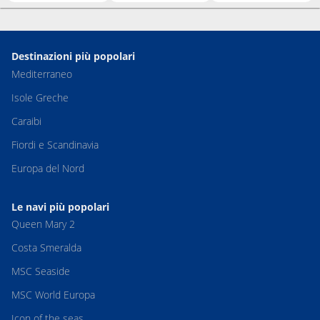
Destinazioni più popolari
Mediterraneo
Isole Greche
Caraibi
Fiordi e Scandinavia
Europa del Nord
Le navi più popolari
Queen Mary 2
Costa Smeralda
MSC Seaside
MSC World Europa
Icon of the seas