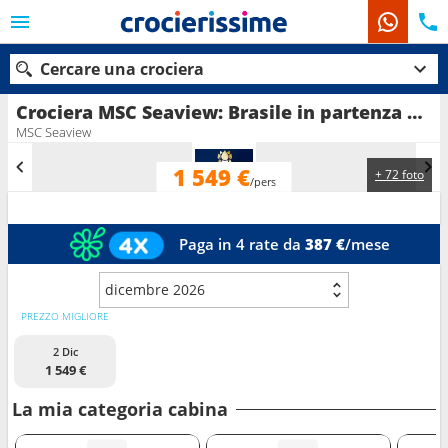
Cercare una crociera
Crociera MSC Seaview: Brasile in partenza da Santos
MSC Seaview
1 549 €
+ 72 foto
Le nostre destinazioni
/pers
Mesi di partenza
Paga in 4 rate da
387 €
/mese
Porti
Compagnie
dicembre 2026
Ricerca
PREZZO MIGLIORE
2 Dic
1 549 €
La mia categoria cabina