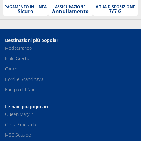
PAGAMENTO IN LINEA
ASSICURAZIONE
A TUA DISPOSIZIONE
Sicuro
Annullamento
7/7 G
Destinazioni più popolari
Mediterraneo
Isole Greche
Caraibi
Fiordi e Scandinavia
Europa del Nord
Le navi più popolari
Queen Mary 2
Costa Smeralda
MSC Seaside