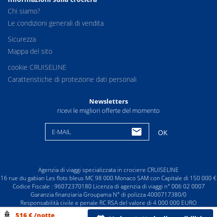
Chi siamo?
Le condizioni generali di vendita
Sicurezza
Mappa del sito
cookie CRUISELINE
Caratteristiche di protezione dati personali
Newsletters
ricevi le migliori offerte del momento
E-MAIL
OK
Agenzia di viaggi specializzata in crociere CRUISELINE
16 rue du gabian Les flots bleus MC 98 000 Monaco SAM con Capitale di 150 000 €
Codice Fiscale : 96072370180 Licenza di agenzia di viaggi n° 006 02 0007
Garanzia finanziaria Groupama N° di polizza 4000717380/0
Responsabilità civile e penale RC RSA del valore di 4 000 000 EURO
© CRUISELINE 2026 - all rights reserved
516 € /notte