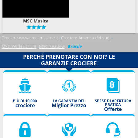
MSC Musica
Crociere www.crocierissime.it
Crociere America del sud
MSC YACHT CLUB
MSC Seaview
Brasile
PERCHÈ PRENOTARE CON NOI? LE
GARANZIE CROCIERE
PIÙ DI 10 000
LA GARANZIA DEL
SPESE DI APERTURA
crociere
Miglior Prezzo
PRATICA
Offerte