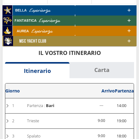
IL VOSTRO ITINERARIO
Carta
Itinerario
Giorno
Arrivo
Partenza
1
Partenza :
Bari
---
14:00
2
Trieste
9:00
19:00
3
Spalato
9:00
18:00