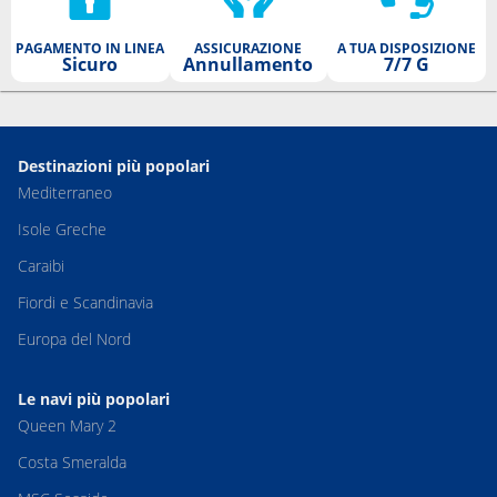
PAGAMENTO IN LINEA
ASSICURAZIONE
A TUA DISPOSIZIONE
Sicuro
Annullamento
7/7 G
Destinazioni più popolari
Mediterraneo
Isole Greche
Caraibi
Fiordi e Scandinavia
Europa del Nord
Le navi più popolari
Queen Mary 2
Costa Smeralda