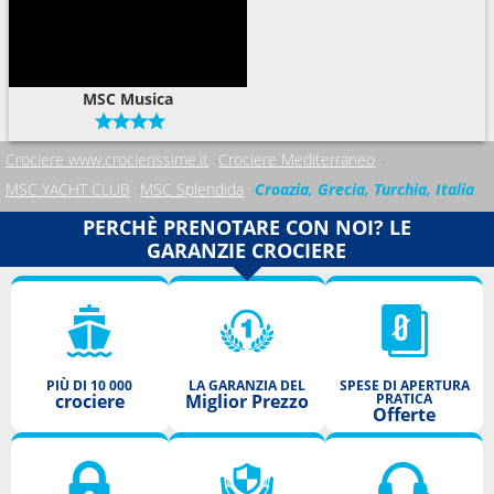
MSC Musica
Crociere www.crocierissime.it
Crociere Mediterraneo
MSC YACHT CLUB
MSC Splendida
Croazia, Grecia, Turchia, Italia
PERCHÈ PRENOTARE CON NOI? LE
GARANZIE CROCIERE
PIÙ DI 10 000
LA GARANZIA DEL
SPESE DI APERTURA
crociere
Miglior Prezzo
PRATICA
Offerte