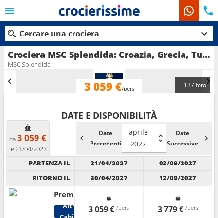
Cercare una crociera
Crociera MSC Splendida: Croazia, Grecia, Turchia, Italia in partenza da Bari
MSC Splendida
3 059 €
+ 137 foto
Le nostre destinazioni
/pers
Mesi di partenza
DATE E DISPONIBILITÀ
Porti
Compagnie
aprile
Date
Date
3 059 €
da
Precedenti
2027
Successive
le 21/04/2027
Ricerca
PARTENZA IL
21/04/2027
03/09/2027
RITORNO IL
30/04/2027
12/09/2027
Premium
Altre
3 059 €
/pers
3 779 €
/pers
Cabine