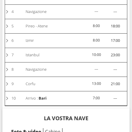
4
Navigazione
---
---
5
Pireo - Atene
8:00
18:00
6
Izmir
8:00
17:00
7
Istanbul
10:00
23:00
8
Navigazione
---
---
9
Corfu
13:00
21:00
10
Arrivo :
Bari
7:00
---
LA VOSTRA NAVE
Foto & video
Cabine