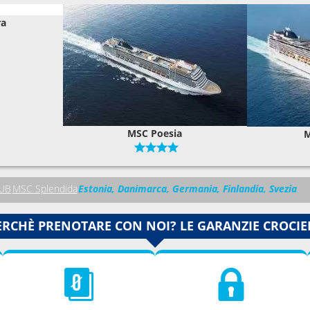
ra
MSC Poesia
M
UB
MSC Splendida
Estonia, Danimarca, Germania, Finlandia, Svezia
ERCHÈ PRENOTARE CON NOI? LE GARANZIE CROCIE