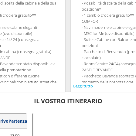
à di scelta della cabina e della sua
- Possibilità di scelta della cab
posizione*
di crociera gratuito**
- 1 cambio crociera gratuito**
COMFORT
rne e cabine eleganti
- Navi moderne e cabine elegan
e (ove disponibile)
- MSC for Me (ove disponibile)
ice 24/ 24 (consegna a
- Suite e Cabine con Balcone ne
)
posizioni
 in cabina (consegna gratuita)
- Pacchetto di Benvenuto (pro
EVANDE
cioccolato)
 Bevande scontato disponibile al
- Room Service 24/24 (consegna
lla prenotazione
PASTI E BEVANDE
et con differenti cucine
- Pacchetto Bevande scontato d
 Principali con piatti gourmet che
momento della prenotazione
Leggi tutto
qualsiasi esigenza dietetica.
- Ricco Buffet con differenti cu
à di richiedere il turno preferito per
- Ristoranti Principali con piat
IL VOSTRO ITINERARIO
getto a disponibilità)
soddisfano qualsiasi esigenza 
onto su un Pacchetto Ristoranti
- Orario libero per la cena co
repagato dedicato
dining in un ristorante o area 
NTRATTENIMENTO
- 20% di sconto su un Pacchett
rivo
Partenza
ramma di spettacoli teatrali in stile
Tematici prepagato dedicato
SPORT E INTRATTENIMENTO
17:00