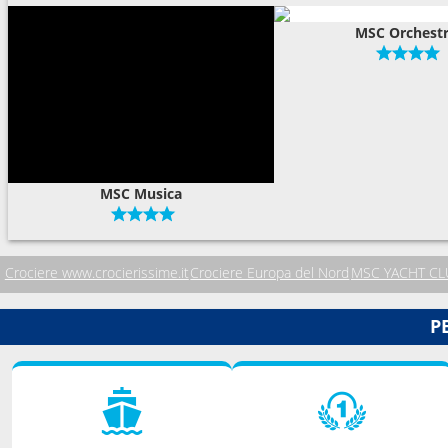
MSC Orchest
MSC Musica
Crociere www.crocierissime.it
Crociere Europa del Nord
MSC YACHT CL
P