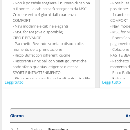
- Non è possibile scegliere il numero di cabina
- Possibilit
o il ponte. La cabina sarà assegnata da MSC
posizione*
Crociere entro 4 giorni dalla partenza
- 1 cambio 
COMFORT
COMFORT
- Navi moderne e cabine eleganti
- Navi mode
- MSC for Me (ove disponibile)
- MSC for M
CIBO E BEVANDE
- Room Serv
- Pacchetto Bevande scontato disponibile al
pagamento
momento della prenotazione
- Colazione
- Ricco Buffet con differenti cucine
PASTI E B
- Ristoranti Principali con piatti gourmet che
- Pacchetto
soddisfano qualsiasi esigenza dietetica
momento de
SPORT E INTRATTENIMENTO
- Ricco Buff
- Ricco programma di spettacoli teatrali in stile
- Ristoranti
Leggi tutto
Leggi tutto
Broadway
soddisfano 
- Area piscine
- Possibilit
- Strutture sportive all'aperto
la cena (sog
- Palestra perfettamente attrezzata con vista
- 20% di sc
panoramica
Tematici p
- Attività di intrattenimento per adulti e
SPORT E I
Giorno
Ar
bambini
- Ricco prog
- Attività ricreative per bambini
Broadway
1
Partenza :
Stoccolma
---