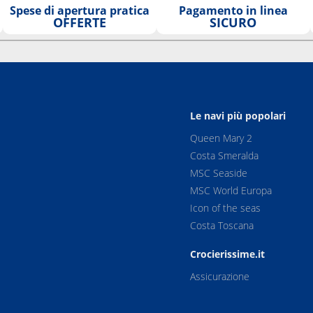
Spese di apertura pratica
Pagamento in linea
OFFERTE
SICURO
Le navi più popolari
Queen Mary 2
Costa Smeralda
MSC Seaside
MSC World Europa
Icon of the seas
Costa Toscana
Crocierissime.it
Assicurazione