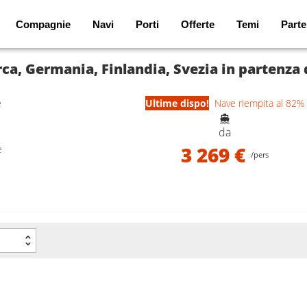
Compagnie
Navi
Porti
Offerte
Temi
Parte
ca, Germania, Finlandia, Svezia in partenza
e
Ultime dispo!
Nave riempita al 82%
da
3 269 €
e
/pers