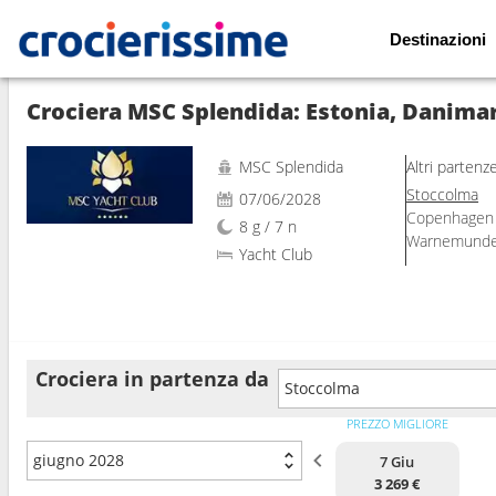
Destinazioni
Mostra le altre 137 foto
Crociera MSC Splendida: Estonia, Danimar
MSC Splendida
Altri partenz
Stoccolma
07/06/2028
Copenhagen
8 g / 7 n
Warnemund
Yacht Club
Crociera in partenza da
Stoccolma
PREZZO MIGLIORE
giugno 2028
7 Giu
3 269 €