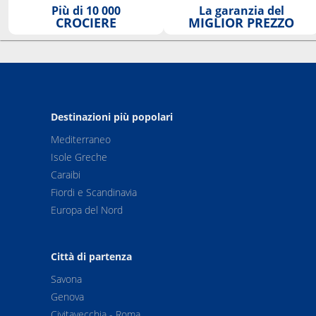
Più di 10 000
La garanzia del
CROCIERE
MIGLIOR PREZZO
Destinazioni più popolari
Mediterraneo
Isole Greche
Caraibi
Fiordi e Scandinavia
Europa del Nord
Città di partenza
Savona
Genova
Civitavecchia - Roma