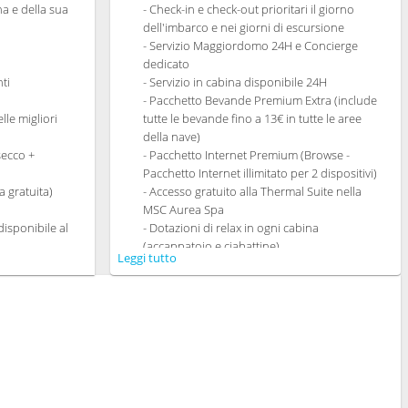
ina e della sua
- Check-in e check-out prioritari il giorno
dell'imbarco e nei giorni di escursione
- Servizio Maggiordomo 24H e Concierge
dedicato
ti
- Servizio in cabina disponibile 24H
- Pacchetto Bevande Premium Extra (include
lle migliori
tutte le bevande fino a 13€ in tutte le aree
della nave)
secco +
- Pacchetto Internet Premium (Browse -
Pacchetto Internet illimitato per 2 dispositivi)
 gratuita)
- Accesso gratuito alla Thermal Suite nella
MSC Aurea Spa
isponibile al
- Dotazioni di relax in ogni cabina
(accappatoio e ciabattine)
Leggi tutto
cine
- Ampia gamma di cuscini da scegliere
ti gourmet che
nell'apposito Menù
dietetica
- Altro servizi personali (servizio per
n My Choice
fare/disfare i bagagli, quotidiano consegnato
dedicata
direttamente in cabina su richiesta)
o Ristoranti
- Braccialetto MSC for Me (dove disponibile)
- Un cambio data gratuito (si applicano
termini e condizioni)*