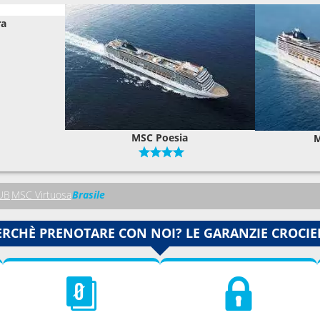
ra
MSC Poesia
M
UB
MSC Virtuosa
Brasile
ERCHÈ PRENOTARE CON NOI? LE GARANZIE CROCIE