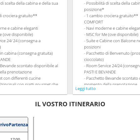
à di scelta della cabina e della sua
- Possibilità di scelta della cab
posizione*
di crociera gratuito**
- 1 cambio crociera gratuito**
COMFORT
rne e cabine eleganti
- Navi moderne e cabine elegan
e (ove disponibile)
- MSC for Me (ove disponibile)
ice 24/ 24 (consegna a
- Suite e Cabine con Balcone ne
)
posizioni
 in cabina (consegna gratuita)
- Pacchetto di Benvenuto (pro
EVANDE
cioccolato)
 Bevande scontato disponibile al
- Room Service 24/24 (consegna
lla prenotazione
PASTI E BEVANDE
et con differenti cucine
- Pacchetto Bevande scontato d
 Principali con piatti gourmet che
momento della prenotazione
Leggi tutto
qualsiasi esigenza dietetica.
- Ricco Buffet con differenti cu
à di richiedere il turno preferito per
- Ristoranti Principali con piat
IL VOSTRO ITINERARIO
getto a disponibilità)
soddisfano qualsiasi esigenza 
onto su un Pacchetto Ristoranti
- Orario libero per la cena co
repagato dedicato
dining in un ristorante o area 
NTRATTENIMENTO
- 20% di sconto su un Pacchett
rivo
Partenza
ramma di spettacoli teatrali in stile
Tematici prepagato dedicato
SPORT E INTRATTENIMENTO
17:00