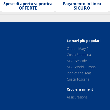
Spese di apertura pratica
Pagamento in linea
OFFERTE
SICURO
Le navi più popolari
Queen Mary 2
Costa Smeralda
MSC Seaside
MSC World Europa
Icon of the seas
Costa Toscana
Crocierissime.it
Assicurazione