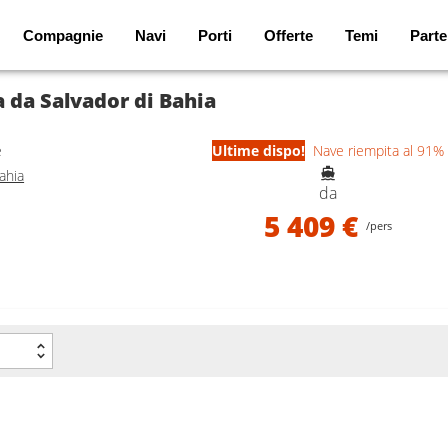
Compagnie
Navi
Porti
Offerte
Temi
Parte
a da Salvador di Bahia
e
Ultime dispo!
Nave riempita al 91%
ahia
da
5 409 €
/pers