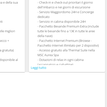
ina e della sua
- Check-in e check-out prioritari il giorno
dell'imbarco e nei giorni di escursione
- Servizio Maggiordomo 24H e Concierge
dedicato
ti
- Servizio in cabina disponibile 24H
- Pacchetto Bevande Premium Extra (include
lle migliori
tutte le bevande fino a 13€ in tutte le aree
della nave)
secco +
- Pacchetto Internet Premium (Browse -
Pacchetto Internet illimitato per 2 dispositivi)
 gratuita)
- Accesso gratuito alla Thermal Suite nella
MSC Aurea Spa
isponibile al
- Dotazioni di relax in ogni cabina
(accappatoio e ciabattine)
Leggi tutto
cine
- Ampia gamma di cuscini da scegliere
ti gourmet che
nell'apposito Menù
dietetica
- Altro servizi personali (servizio per
n My Choice
fare/disfare i bagagli, quotidiano consegnato
dedicata
direttamente in cabina su richiesta)
o Ristoranti
- Braccialetto MSC for Me (dove disponibile)
- Un cambio data gratuito (si applicano
termini e condizioni)*