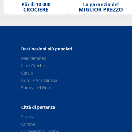
Più di 10 000
La garanzia del
CROCIERE
MIGLIOR PREZZO
Destinazioni più popolari
Mediterraneo
Isole Greche
Caraibi
Fiordi e Scandinavia
Europa del Nord
Città di partenza
Savona
Genova
Civitavecchia - Roma