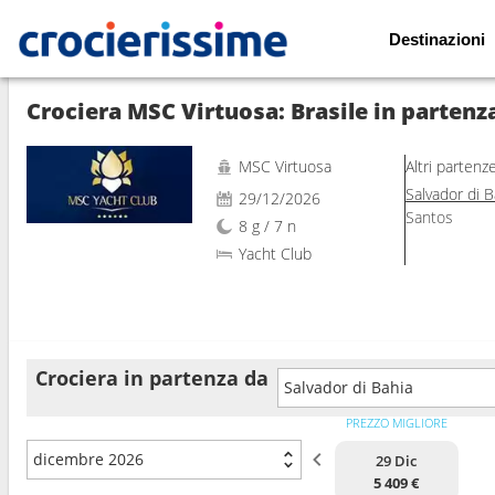
Destinazioni
Mostra le altre 76 foto
Crociera MSC Virtuosa: Brasile in partenz
MSC Virtuosa
Altri partenz
Salvador di B
29/12/2026
Santos
8 g / 7 n
Yacht Club
Crociera in partenza da
Salvador di Bahia
PREZZO MIGLIORE
dicembre 2026
29 Dic
5 409 €