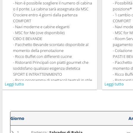
- Non è possibile scegliere il numero di cabina
- Possibilit
o il ponte. La cabina sarà assegnata da MSC
posizione*
Crociere entro 4 giorni dalla partenza
- 1 cambio 
COMFORT
COMFORT
- Navi moderne e cabine eleganti
- Navi mode
- MSC for Me (ove disponibile)
- MSC for M
CIBO E BEVANDE
- Room Serv
- Pacchetto Bevande scontato disponibile al
pagamento
momento della prenotazione
- Colazione
- Ricco Buffet con differenti cucine
PASTI E B
- Ristoranti Principali con piatti gourmet che
- Pacchetto
soddisfano qualsiasi esigenza dietetica
momento de
SPORT E INTRATTENIMENTO
- Ricco Buff
- Ricco programma di spettacoli teatrali in stile
- Ristoranti
Leggi tutto
Leggi tutto
Broadway
soddisfano 
- Area piscine
- Possibilit
- Strutture sportive all'aperto
la cena (sog
- Palestra perfettamente attrezzata con vista
- 20% di sc
panoramica
Tematici p
- Attività di intrattenimento per adulti e
SPORT E I
Giorno
Ar
bambini
- Ricco prog
- Attività ricreative per bambini
Broadway
1
Partenza :
Salvador di Bahia
---