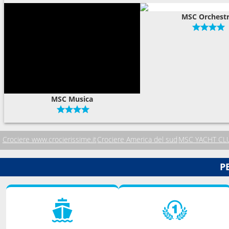
MSC Orchest
MSC Musica
Crociere www.crocierissime.it
Crociere America del sud
MSC YACHT CL
P