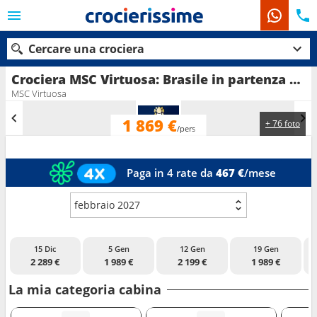
Cercare una crociera
Crociera MSC Virtuosa: Brasile in partenza da Salvador di Bahia
MSC Virtuosa
1 869 €
+ 76 foto
Le nostre destinazioni
/pers
Mesi di partenza
Paga in 4 rate da
467 €
/mese
Porti
Compagnie
febbraio 2027
Ricerca
15 Dic
5 Gen
12 Gen
19 Gen
2 289 €
1 989 €
2 199 €
1 989 €
La mia categoria cabina