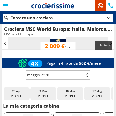
Cercare una crociera
Crociera MSC World Europa: Italia, Maiorca, Spagna, Francia in partenza da Genova
MSC World Europa
2 009 €
+ 10 foto
Le nostre destinazioni
/pers
Mesi di partenza
Paga in 4 rate da
502 €
/mese
Porti
Compagnie
maggio 2028
Ricerca
26 Apr
3 Mag
10 Mag
17 Mag
2 859 €
2 019 €
2 019 €
2 869 €
La mia categoria cabina