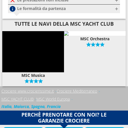
Le formalità da partenza
TUTTE LE NAVI DELLA MSC YACHT CLUB
MSC Orchestra
MSC Musica
Crociere www.crocierissime.it
Crociere Mediterraneo
MSC YACHT CLUB
MSC World Europa
Italia, Maiorca, Spagna, Francia
PERCHÈ PRENOTARE CON NOI? LE
GARANZIE CROCIERE