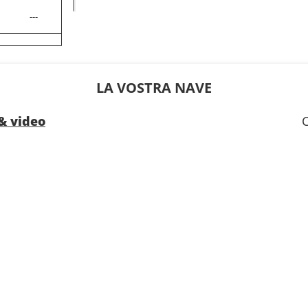
- Accesso all'Area Termale (solo
---
- 40% di sconto su un pacchet
selezionato acquistato prima d
---
della crociera
- 10% di sconto su tutti i tratt
acquistati a bordo
---
LA VOSTRA NAVE
SERVIZI
- Personale qualificato e multi
---
& video
- Imbarco prioritario e consegn
ALTRI PRIVILEGI
- Punti MSC Voyagers Club
---
19:00
18:00
19:00
19:00