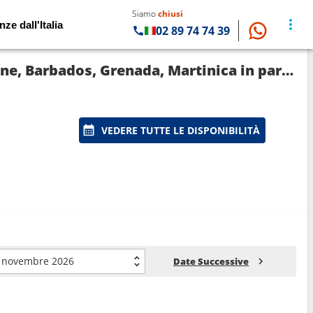
Siamo
chiusi
nze dall'Italia
02 89 74 74 39
Crociera MSC World Europa: Spagna, Tenerife, Saint Martin, Saint-Vincent e le Grenadine, Barbados, Grenada, Martinica in partenza da Barcellona
VEDERE TUTTE LE DISPONIBILITÀ
novembre 2026
Date Successive