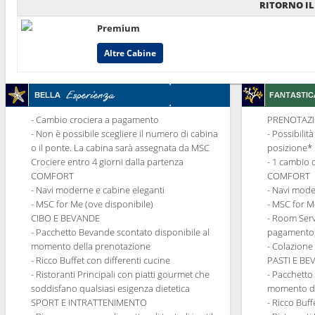
RITORNO IL
Premium
Altre Cabine
- Cambio crociera a pagamento
PRENOTAZI
- Non è possibile scegliere il numero di cabina
- Possibilit
o il ponte. La cabina sarà assegnata da MSC
posizione*
Crociere entro 4 giorni dalla partenza
- 1 cambio 
COMFORT
COMFORT
- Navi moderne e cabine eleganti
- Navi mode
- MSC for Me (ove disponibile)
- MSC for M
CIBO E BEVANDE
- Room Serv
- Pacchetto Bevande scontato disponibile al
pagamento
momento della prenotazione
- Colazione
- Ricco Buffet con differenti cucine
PASTI E B
- Ristoranti Principali con piatti gourmet che
- Pacchetto
soddisfano qualsiasi esigenza dietetica
momento de
SPORT E INTRATTENIMENTO
- Ricco Buff