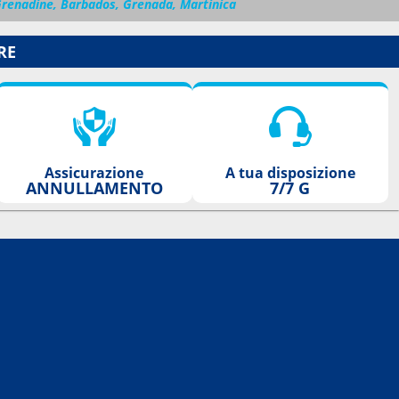
 Grenadine, Barbados, Grenada, Martinica
RE
Assicurazione
A tua disposizione
ANNULLAMENTO
7/7 G