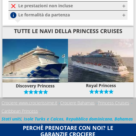
Le prestazioni non incluse
Le formalità da partenza
TUTTE LE NAVI DELLA PRINCESS CRUISES
Royal Princess
Discovery Princess
Crociere www.crocierissime.it
Crociere Bahamas
Princess Cruises
Caribbean Princess
Stati uniti, Isole Turks e Caicos, Repubblica dominicana, Bahamas
PERCHÈ PRENOTARE CON NOI? LE
GARANZIE CROCIERE