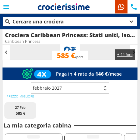
Cercare una crociera
Crociera Caribbean Princess: Stati uniti, Isole Turks e Caicos, Repubblica dominicana, Bahamas in partenza da Fort Lauderdale
Caribbean Princess
585 €
+ 45 foto
Le nostre destinazioni
/pers
Mesi di partenza
Paga in 4 rate da
146 €
/mese
Porti
Compagnie
febbraio 2027
PREZZO MIGLIORE
Ricerca
27 Feb
585 €
La mia categoria cabina