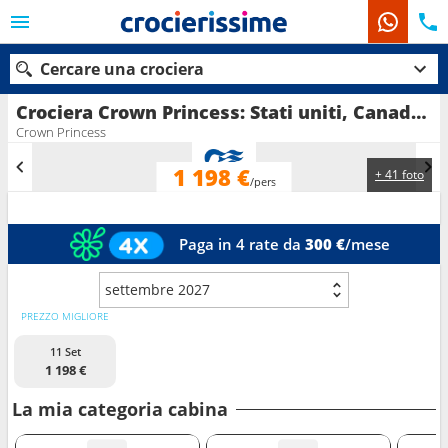
Cercare una crociera
Crociera Crown Princess: Stati uniti, Canada in partenza da Vancouver
Crown Princess
1 198 €
+ 41 foto
Le nostre destinazioni
/pers
Mesi di partenza
Paga in 4 rate da
300 €
/mese
Porti
Compagnie
settembre 2027
Ricerca
PREZZO MIGLIORE
11 Set
1 198 €
La mia categoria cabina