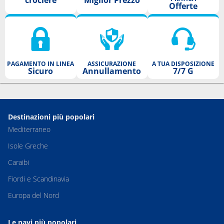
crociere
Miglior Prezzo
Offerte
PAGAMENTO IN LINEA
ASSICURAZIONE
A TUA DISPOSIZIONE
Sicuro
Annullamento
7/7 G
Destinazioni più popolari
Mediterraneo
Isole Greche
Caraibi
Fiordi e Scandinavia
Europa del Nord
Le navi più popolari