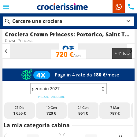
Cercare una crociera
Crociera Crown Princess: Portorico, Saint Thomas, Saint Martin, Antigua e Barbuda, Santa Lucia, Barbados in partenza da San Juan
Crown Princess
720 €
+ 41 foto
Le nostre destinazioni
/pers
Mesi di partenza
Paga in 4 rate da
180 €
/mese
Porti
Compagnie
gennaio 2027
Ricerca
PREZZO MIGLIORE
27 Dic
10 Gen
24 Gen
7 Mar
1 655 €
720 €
864 €
787 €
La mia categoria cabina