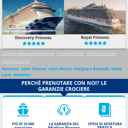
Royal Princess
Discovery Princess
Crociere www.crocierissime.it
Crociere Antille
Princess Cruises
Crown Princess
Portorico, Saint Thomas, Saint Martin, Antigua e Barbuda, Santa
Lucia, Barbados
PERCHÈ PRENOTARE CON NOI? LE
GARANZIE CROCIERE
PIÙ DI 10 000
LA GARANZIA DEL
SPESE DI APERTURA
PRATICA