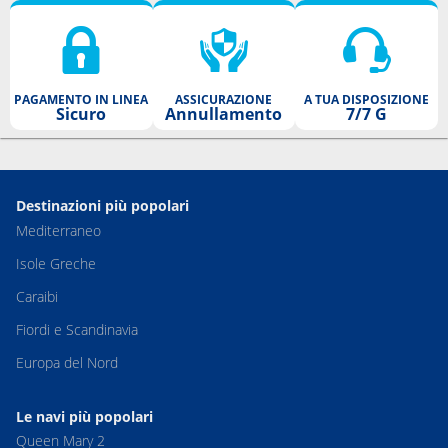
PAGAMENTO IN LINEA
ASSICURAZIONE
A TUA DISPOSIZIONE
Sicuro
Annullamento
7/7 G
Destinazioni più popolari
Mediterraneo
Isole Greche
Caraibi
Fiordi e Scandinavia
Europa del Nord
Le navi più popolari
Queen Mary 2