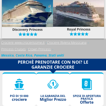
Royal Princess
Discovery Princess
Crociere www.crocierissime.it
Crociere Riviera Messicana
Princess Cruises
Crown Princess
Messico, Costa Rica, Panama, Stati uniti
PERCHÈ PRENOTARE CON NOI? LE
GARANZIE CROCIERE
PIÙ DI 10 000
LA GARANZIA DEL
SPESE DI APERTURA
crociere
Miglior Prezzo
PRATICA
Offerte