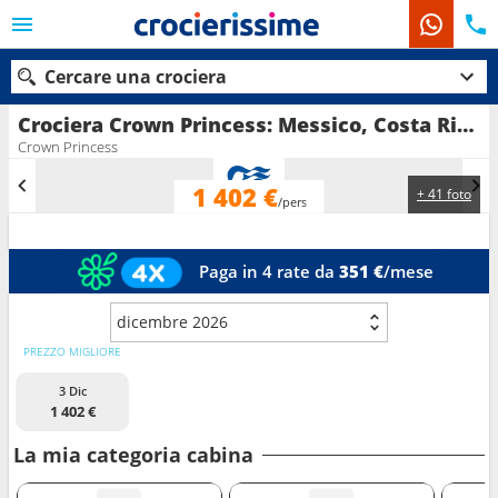
Cercare una crociera
Crociera Crown Princess: Messico, Costa Rica, Panama, Stati uniti in partenza da Los Angeles
Crown Princess
1 402 €
+ 41 foto
Le nostre destinazioni
/pers
Mesi di partenza
Paga in 4 rate da
351 €
/mese
Porti
Compagnie
dicembre 2026
Ricerca
PREZZO MIGLIORE
3 Dic
1 402 €
La mia categoria cabina