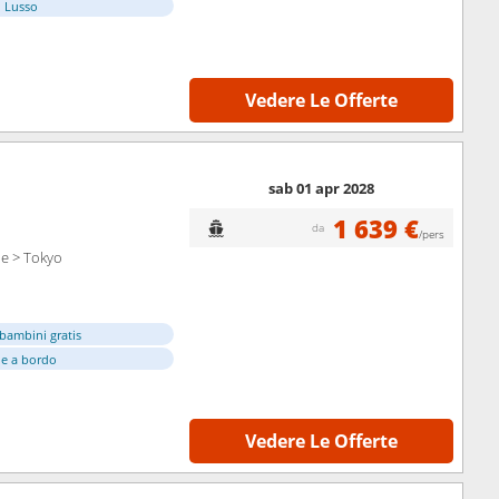
i Lusso
Vedere Le Offerte
sab 01 apr 2028
1 639 €
da
/pers
be > Tokyo
bambini gratis
e a bordo
Vedere Le Offerte