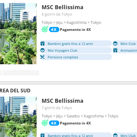
MSC Bellissima
6 giorni
da Tokyo
Tokyo > Jeju > Kagoshima > Tokyo
Pagamento in 4X
Bambini gratis fino a 12 anni
Mini Club 
Msc Voyagers Club
Animazion
Pensione completa
REA DEL SUD
MSC Bellissima
7 giorni
da Tokyo
Tokyo > Jeju > Sasebo > Kagoshima > Tokyo
Pagamento in 4X
Bambini gratis fino a 12 anni
Mini Club 