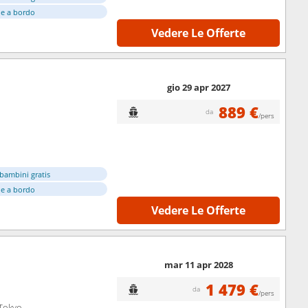
e a bordo
Vedere Le Offerte
gio 29 apr 2027
889 €
da
/pers
bambini gratis
e a bordo
Vedere Le Offerte
mar 11 apr 2028
1 479 €
da
/pers
 Tokyo