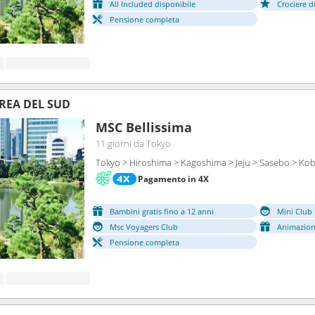
All Included disponibile
Crociere d
Pensione completa
REA DEL SUD
MSC Bellissima
11 giorni
da Tokyo
Tokyo > Hiroshima > Kagoshima > Jeju > Sasebo > Ko
Pagamento in 4X
Bambini gratis fino a 12 anni
Mini Club 
Msc Voyagers Club
Animazion
Pensione completa