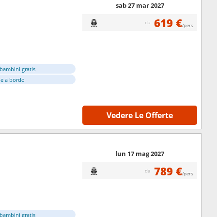
sab 27 mar 2027
619 €
da
/pers
bambini gratis
e a bordo
Vedere Le Offerte
lun 17 mag 2027
789 €
da
/pers
bambini gratis