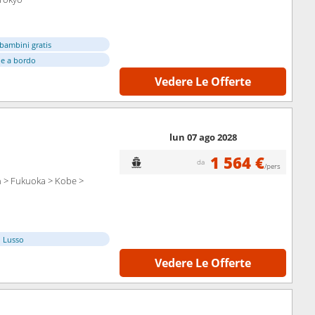
bambini gratis
e a bordo
Vedere Le Offerte
lun 07 ago 2028
1 564 €
da
/pers
 > Fukuoka > Kobe >
i Lusso
Vedere Le Offerte