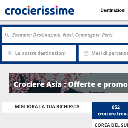
Destinazioni
Le nostre destinazioni
Mesi di partenz
Crociere Asia : Offerte e promo
MIGLIORA LA TUA RICHIESTA
852
crociere
trov
COREA DEL SU