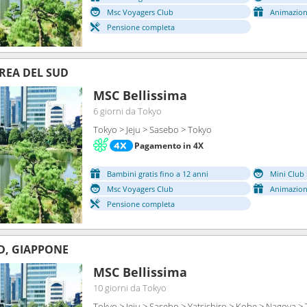
Msc Voyagers Club
Animazion
Pensione completa
REA DEL SUD
MSC Bellissima
6 giorni
da Tokyo
Tokyo > Jeju > Sasebo > Tokyo
Pagamento in 4X
Bambini gratis fino a 12 anni
Mini Club 
Msc Voyagers Club
Animazion
Pensione completa
D, GIAPPONE
MSC Bellissima
10 giorni
da Tokyo
Tokyo > Jeju > Sasebo > Yatsishiro > Kobe > Nagoya >