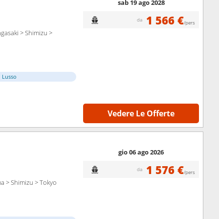
sab 19 ago 2028
1 566 €
da
/pers
gasaki > Shimizu >
i Lusso
Vedere Le Offerte
gio 06 ago 2026
1 576 €
da
/pers
a > Shimizu > Tokyo