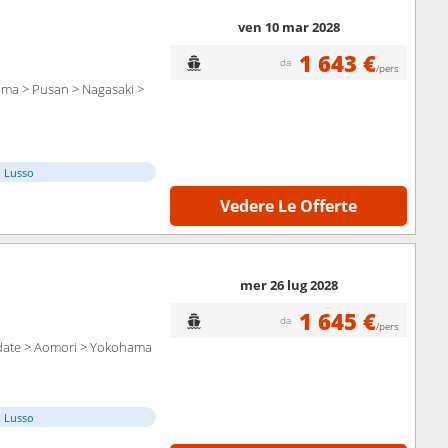
ven 10 mar 2028
1 643 €
da
/pers
ima > Pusan > Nagasaki >
i Lusso
Vedere Le Offerte
mer 26 lug 2028
1 645 €
da
/pers
date > Aomori > Yokohama
i Lusso