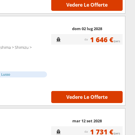
Vedere Le Offerte
dom 02 lug 2028
1 646 €
da
/pers
shima > Shimizu >
i Lusso
Vedere Le Offerte
mar 12 set 2028
1 731 €
da
/pers