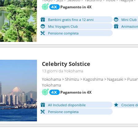
Pagamento in 4X
Bambini gratis fino a 12 anni
Mini Club 
Msc Voyagers Club
Animazion
Pensione completa
Celebrity Solstice
13 giorni
da Yokohama
Yokohama > Shimizu > Kagoshima > Nagasaki > Pusan
Yokohama
Pagamento in 4X
All Included disponibile
Crociere d
Pensione completa