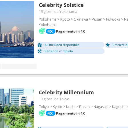
Celebrity Solstice
13 giorni
da Yokohama
Yokohama > Kyoto > Okinawa > Pusan > Fukuoka > Na
Yokohama
Pagamento in 4X
All Included disponibile
Crociere d
Pensione completa
Celebrity Millennium
13 giorni
da Tokyo
Tokyo > Kyoto > Kochi > Pusan > Nagasaki > Kagoshim
Pagamento in 4X