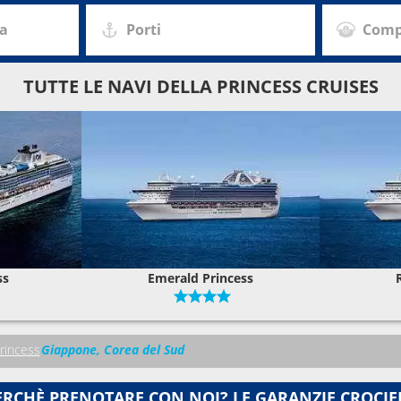
za
Porti
Comp
TUTTE LE NAVI DELLA PRINCESS CRUISES
ss
Emerald Princess
rincess
Giappone, Corea del Sud
ERCHÈ PRENOTARE CON NOI? LE GARANZIE CROCIE