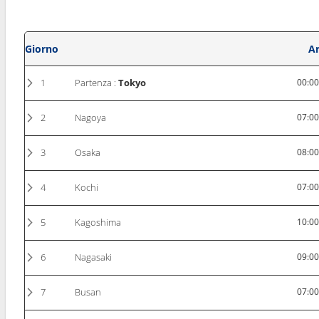
Giorno
Ar
1
Partenza :
Tokyo
00:0
2
Nagoya
07:0
3
Osaka
08:0
4
Kochi
07:0
5
Kagoshima
10:0
6
Nagasaki
09:0
7
Busan
07:0