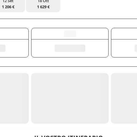
12 Set
18 Ott
1 206 €
1 629 €