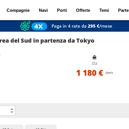
Compagnie
Navi
Porti
Offerte
Temi
Parte
Paga in 4 rate da
295 €
/mese
ea del Sud in partenza da Tokyo
e
da
1 180 €
/pers