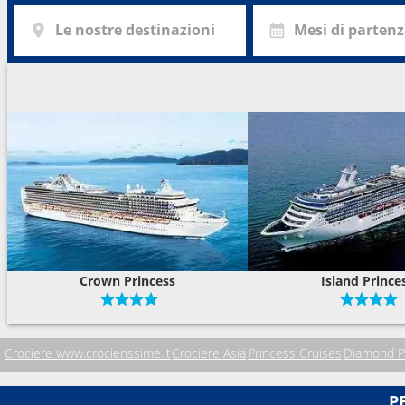
Le nostre destinazioni
Mesi di parten
Crown Princess
Island Prince
Crociere www.crocierissime.it
Crociere Asia
Princess Cruises
Diamond P
P