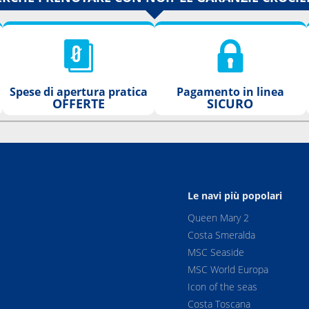
Spese di apertura pratica
Pagamento in linea
OFFERTE
SICURO
Le navi più popolari
Queen Mary 2
Costa Smeralda
MSC Seaside
MSC World Europa
Icon of the seas
Costa Toscana