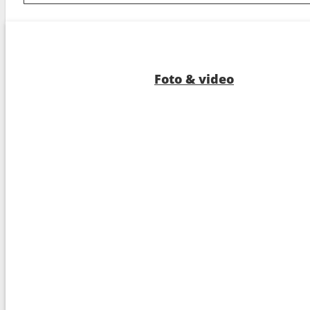
8
Kanmon Straits
15:0
9
Hiroshima
07:0
10
Navigazione
---
Foto & video
11
Arrivo :
Tokyo
06:0