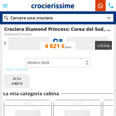
Cercare una crociera
Crociera Diamond Princess: Corea del Sud, Giappone in partenza da Tokyo
Diamond Princess
4 821 €
+ 44 foto
Le nostre destinazioni
/pers
Mesi di partenza
ottobre 2028
Porti
Compagnie
PREZZO MIGLIORE
28 Ott
Ricerca
4 821 €
La mia categoria cabina