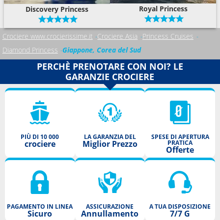
Royal Princess
Discovery Princess
Crociere www.crocierissime.it
Crociere Asia
Princess Cruises
Diamond Princess
Giappone, Corea del Sud
PERCHÈ PRENOTARE CON NOI? LE
GARANZIE CROCIERE
PIÙ DI 10 000
LA GARANZIA DEL
SPESE DI APERTURA
crociere
Miglior Prezzo
PRATICA
Offerte
PAGAMENTO IN LINEA
ASSICURAZIONE
A TUA DISPOSIZIONE
Sicuro
Annullamento
7/7 G