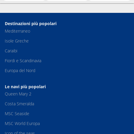
Destinazioni più popolari
Mediterraneo
Isole Greche
Caraibi
Fiordi e Scandinavia
Europa del Nord
Le navi più popolari
Queen Mary 2
Costa Smeralda
MSC Seaside
MSC World Europa
Icon of the seas