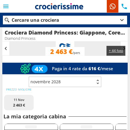
Cercare una crociera
Crociera Diamond Princess: Giappone, Corea del Sud in partenza da Tokyo
Diamond Princess
2 463 €
+ 44 foto
Le nostre destinazioni
/pers
Mesi di partenza
Paga in 4 rate da
616 €
/mese
Porti
Compagnie
novembre 2028
PREZZO MIGLIORE
Ricerca
11 Nov
2 463 €
La mia categoria cabina