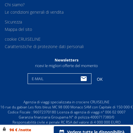
Chi siamo?
Le condizioni generali di vendita
Sicurezza
Mappa del sito
cookie CRUISELINE
Caratteristiche di protezione dati personali
Newsletters
ricevi le migliori offerte del momento
E-MAIL
OK
Agenzia di viaggi specializzata in crociere CRUISELINE
16 rue du gabian Les flots bleus MC 98 000 Monaco SAM con Capitale di 150 000 €
Codice Fiscale : 96072370180 Licenza di agenzia di viaggi n° 006 02 0007
Garanzia finanziaria Groupama N° di polizza 4000717380/0
Responsabilità civile e penale RC RSA del valore di 4 000 000 EURO
© CRUISELINE 2026 - all rights reserved
96 € /notte
Vedere tutte le disponibilità