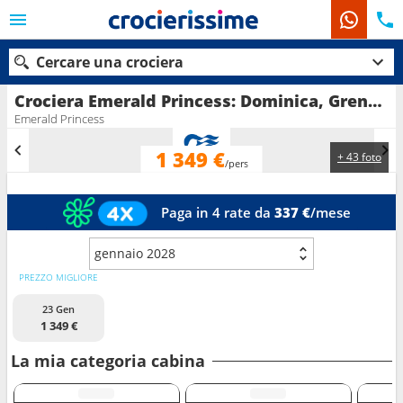
Cercare una crociera
Crociera Emerald Princess: Dominica, Grenada, Barbados, Portorico, Saint Thomas, Saint Martin, Antigua e Barbuda, Santa Lucia in partenza da San Juan
Emerald Princess
1 349 €
+ 43 foto
Le nostre destinazioni
/pers
Mesi di partenza
Paga in 4 rate da
337 €
/mese
Porti
Compagnie
gennaio 2028
PREZZO MIGLIORE
Ricerca
23 Gen
1 349 €
La mia categoria cabina