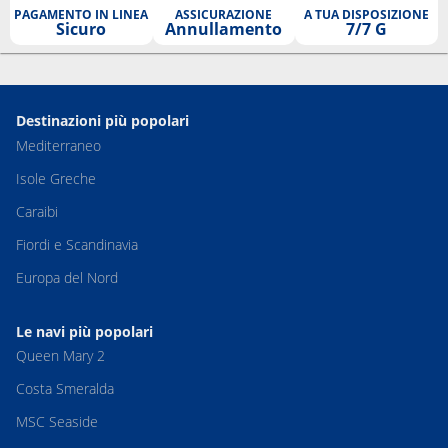
PAGAMENTO IN LINEA
ASSICURAZIONE
A TUA DISPOSIZIONE
Sicuro
Annullamento
7/7 G
Destinazioni più popolari
Mediterraneo
Isole Greche
Caraibi
Fiordi e Scandinavia
Europa del Nord
Le navi più popolari
Queen Mary 2
Costa Smeralda
MSC Seaside