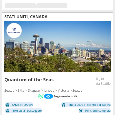
STATI UNITI, CANADA
8 giorni
Quantum of the Seas
da Seattle
Seattle > Sitka > Skagway > Juneau > Victoria > Seattle
Pagamento in 4X
BAMBINI DA 99€
Fino a 900€ di sconto per cabina
-60% sul 2° passeggero
Pensione completa