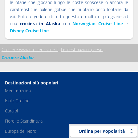
le otarie che giocano lungo le coste scoscese o ancora le
caratteristiche balene gobbe che nuotano poco lontane da
voi. Potrete godere di tutto questo e molto di più grazie ad
una
crociera in Alaska
con
Norwegian Cruise Line
e
Disney Cruise Line
Crociere www.crocierissime.it
Le destinazioni paese
Crociere Alaska
Destinazioni più popolari
Mediterraneo
Isole Greche
Caraibi
Fiordi e Scandinavia
Europa del Nord
Ordina per Popolarità