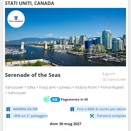
STATI UNITI, CANADA
8 giorni
Serenade of the Seas
da Vancouver
Vancouver > Sitka > Tracy arm > Juneau > Victory Point > Prince Rupert
> Vancouver
Pagamento in 4X
BAMBINI DA 99€
Fino a 900€ di sconto per cabina
-60% sul 2° passeggero
Pensione completa
dom 30 mag 2027