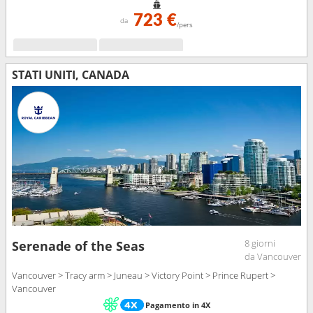
723 €
da
/pers
STATI UNITI, CANADA
8 giorni
Serenade of the Seas
da Vancouver
Vancouver > Tracy arm > Juneau > Victory Point > Prince Rupert >
Vancouver
Pagamento in 4X