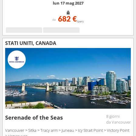
lun 17 mag 2027
682 €
da
/pers
STATI UNITI, CANADA
8 giorni
Serenade of the Seas
da Vancouver
Vancouver > Sitka > Tracy arm > Juneau > Icy Strait Point > Victory Point
> Vancouver