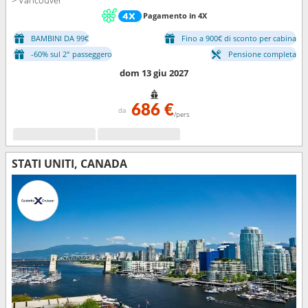
Pagamento in 4X
BAMBINI DA 99€
Fino a 900€ di sconto per cabina
-60% sul 2° passeggero
Pensione completa
dom 13 giu 2027
686 €
da
/pers
STATI UNITI, CANADA