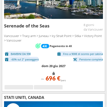
8 giorni
Serenade of the Seas
da Vancouver
Vancouver > Tracy arm > Juneau > Icy Strait Point > Sitka > Victory Point
> Vancouver
Pagamento in 4X
BAMBINI DA 99€
Fino a 900€ di sconto per cabina
-60% sul 2° passeggero
Pensione completa
dom 20 giu 2027
696 €
da
/pers
STATI UNITI, CANADA