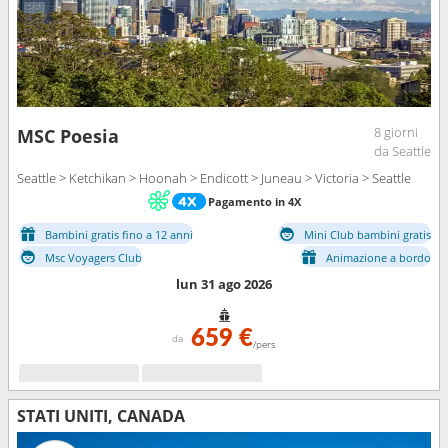
8 giorni
MSC Poesia
da Seattle
Seattle > Ketchikan > Hoonah > Endicott > Juneau > Victoria > Seattle
Pagamento in 4X
Bambini gratis fino a 12 anni
Mini Club bambini gratis
Msc Voyagers Club
Animazione a bordo
lun 31 ago 2026
659 €
da
/pers
STATI UNITI, CANADA