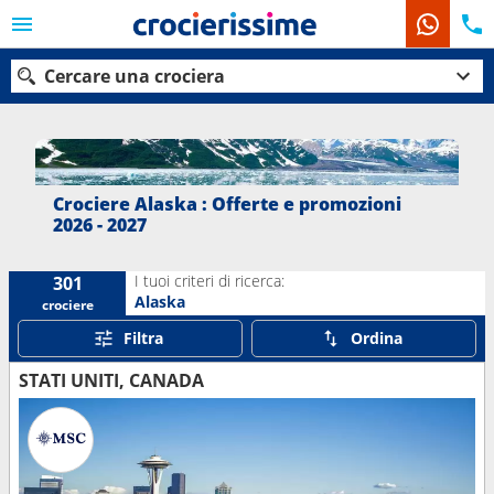
Cercare una crociera
Le nostre destinazioni
Crociere Alaska : Offerte e promozioni
2026 - 2027
Mesi di partenza
I tuoi criteri di ricerca:
301
Porti
Compagnie
Alaska
crociere
Filtra
Ordina
Ricerca
STATI UNITI, CANADA