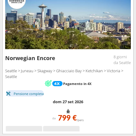
8 giorni
Norwegian Encore
da Seattle
Seattle > Juneau > Skagway > Ghiacciaio Bay > Ketchikan > Victoria >
Seattle
Pagamento in 4X
Pensione completa
dom 27 set 2026
799 €
da
/pers