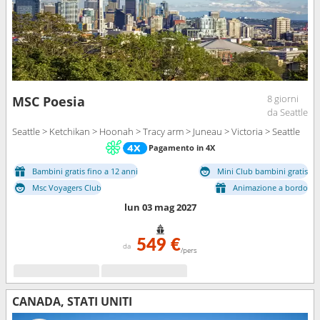
8 giorni
MSC Poesia
da Seattle
Seattle > Ketchikan > Hoonah > Tracy arm > Juneau > Victoria > Seattle
Pagamento in 4X
Bambini gratis fino a 12 anni
Mini Club bambini gratis
Msc Voyagers Club
Animazione a bordo
lun 03 mag 2027
549 €
da
/pers
CANADA, STATI UNITI