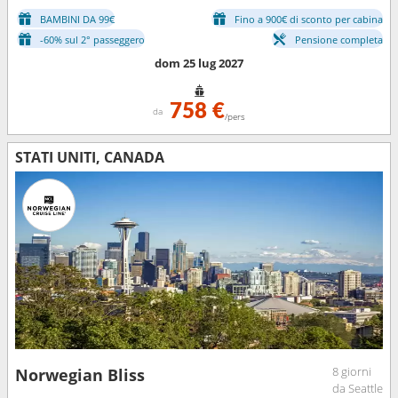
BAMBINI DA 99€
Fino a 900€ di sconto per cabina
-60% sul 2° passeggero
Pensione completa
dom 25 lug 2027
758 €
da
/pers
STATI UNITI, CANADA
8 giorni
Norwegian Bliss
da Seattle