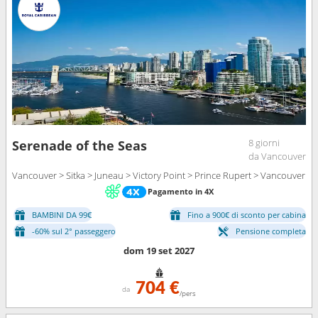
8 giorni
Serenade of the Seas
da Vancouver
Vancouver > Sitka > Juneau > Victory Point > Prince Rupert > Vancouver
Pagamento in 4X
BAMBINI DA 99€
Fino a 900€ di sconto per cabina
-60% sul 2° passeggero
Pensione completa
dom 19 set 2027
704 €
da
/pers