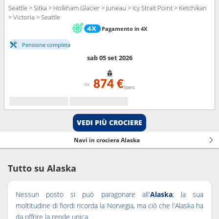
Seattle > Sitka > Holkham Glacier > Juneau > Icy Strait Point > Ketchikan
> Victoria > Seattle
Pagamento in 4X
Pensione completa
sab 05 set 2026
874 €
da
/pers
VEDI PIÙ CROCIERE
Navi in crociera Alaska
Tutto su Alaska
Nessun posto si può paragonare all'
Alaska
; la sua
moltitudine di fiordi ricorda la Norvegia, ma ciò che l'Alaska ha
da offrire la rende unica.