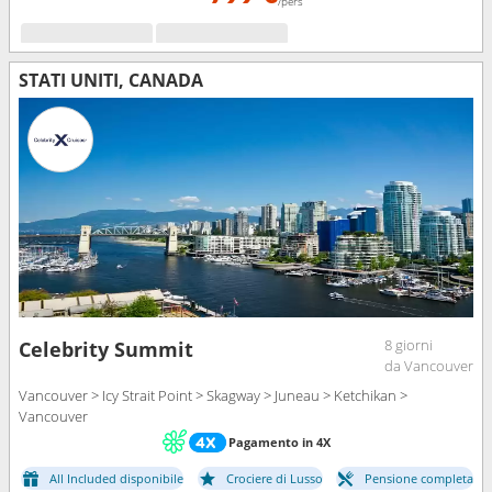
/pers
STATI UNITI, CANADA
8 giorni
Celebrity Summit
da Vancouver
Vancouver > Icy Strait Point > Skagway > Juneau > Ketchikan >
Vancouver
Pagamento in 4X
All Included disponibile
Crociere di Lusso
Pensione completa