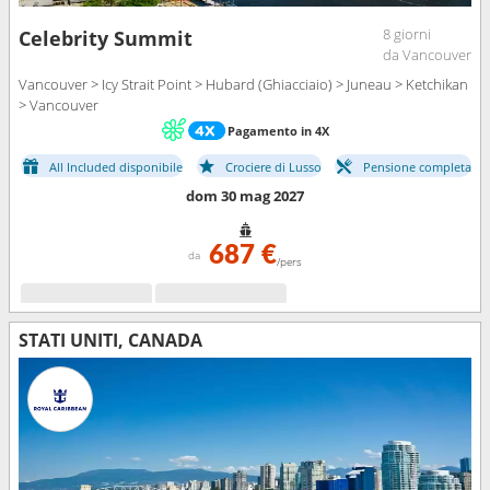
8 giorni
Celebrity Summit
da Vancouver
Vancouver > Icy Strait Point > Hubard (Ghiacciaio) > Juneau > Ketchikan
> Vancouver
Pagamento in 4X
All Included disponibile
Crociere di Lusso
Pensione completa
dom 30 mag 2027
687 €
da
/pers
STATI UNITI, CANADA