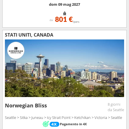
dom 09 mag 2027
801 €
da
/pers
STATI UNITI, CANADA
8 giorni
Norwegian Bliss
da Seattle
Seattle > Sitka > Juneau > Icy Strait Point > Ketchikan > Victoria > Seattle
Pagamento in 4X