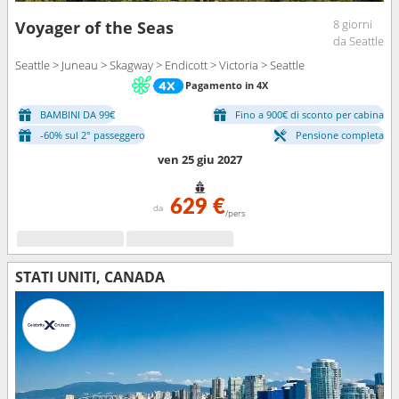
8 giorni
Voyager of the Seas
da Seattle
Seattle > Juneau > Skagway > Endicott > Victoria > Seattle
Pagamento in 4X
BAMBINI DA 99€
Fino a 900€ di sconto per cabina
-60% sul 2° passeggero
Pensione completa
ven 25 giu 2027
629 €
da
/pers
STATI UNITI, CANADA