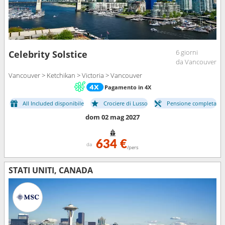
6 giorni
Celebrity Solstice
da Vancouver
Vancouver > Ketchikan > Victoria > Vancouver
Pagamento in 4X
All Included disponibile
Crociere di Lusso
Pensione completa
dom 02 mag 2027
634 €
da
/pers
STATI UNITI, CANADA