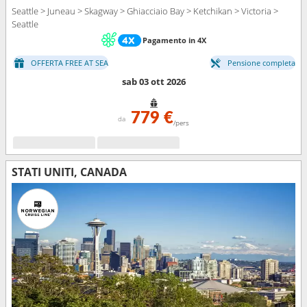
Seattle > Juneau > Skagway > Ghiacciaio Bay > Ketchikan > Victoria >
Seattle
Pagamento in 4X
OFFERTA FREE AT SEA
Pensione completa
sab 03 ott 2026
779 €
da
/pers
STATI UNITI, CANADA