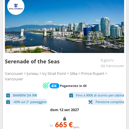
8 giorni
Serenade of the Seas
da Vancouver
Vancouver > Juneau > Icy Strait Point > Sitka > Prince Rupert >
Vancouver
Pagamento in 4X
BAMBINI DA 99€
Fino a 900€ di sconto per cabina
-60% sul 2° passeggero
Pensione completa
dom 12 set 2027
665 €
da
/pers