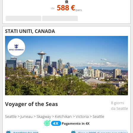
588 €
da
/pers
STATI UNITI, CANADA
8 giorni
Voyager of the Seas
da Seattle
Seattle > Juneau > Skagway > Ketchikan > Victoria > Seattle
Pagamento in 4X