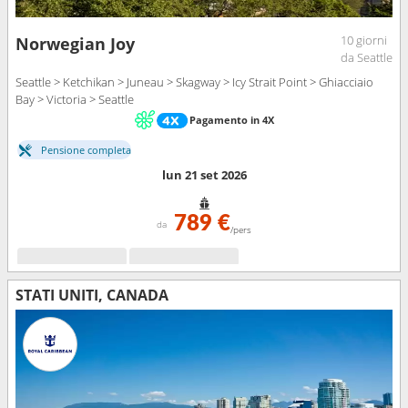
10 giorni
Norwegian Joy
da Seattle
Seattle > Ketchikan > Juneau > Skagway > Icy Strait Point > Ghiacciaio
Bay > Victoria > Seattle
Pagamento in 4X
Pensione completa
lun 21 set 2026
789 €
da
/pers
STATI UNITI, CANADA