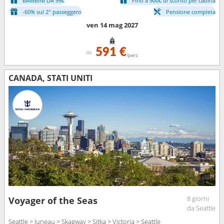
BAMBINI DA 99€
Fino a 900€ di sconto per cabina
-60% sul 2° passeggero
Pensione completa
ven 14 mag 2027
591 €
da
/pers
CANADA, STATI UNITI
8 giorni
Voyager of the Seas
da Seattle
Seattle > Juneau > Skagway > Sitka > Victoria > Seattle