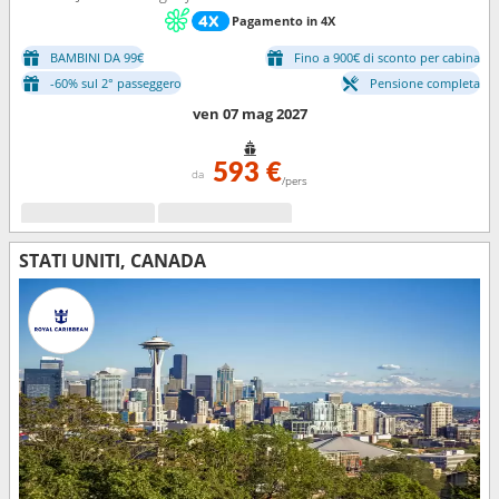
Pagamento in 4X
BAMBINI DA 99€
Fino a 900€ di sconto per cabina
-60% sul 2° passeggero
Pensione completa
ven 07 mag 2027
593 €
da
/pers
STATI UNITI, CANADA