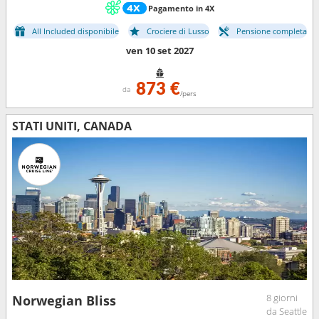
Pagamento in 4X
All Included disponibile
Crociere di Lusso
Pensione completa
ven 10 set 2027
873 €
da
/pers
STATI UNITI, CANADA
8 giorni
Norwegian Bliss
da Seattle