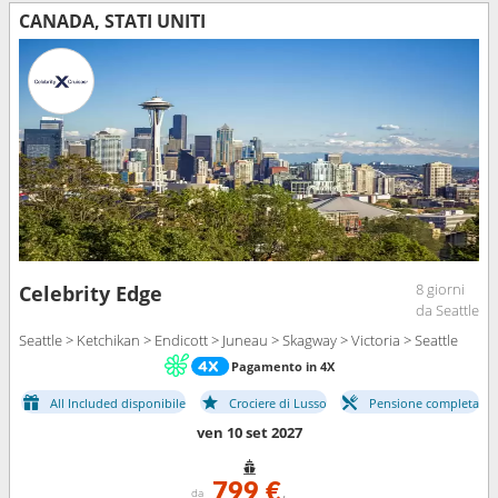
CANADA, STATI UNITI
8 giorni
Celebrity Edge
da Seattle
Seattle > Ketchikan > Endicott > Juneau > Skagway > Victoria > Seattle
Pagamento in 4X
All Included disponibile
Crociere di Lusso
Pensione completa
ven 10 set 2027
799 €
da