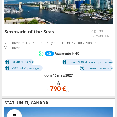
8 giorni
Serenade of the Seas
da Vancouver
Vancouver > Sitka > Juneau > Icy Strait Point > Victory Point >
Vancouver
Pagamento in 4X
BAMBINI DA 99€
Fino a 900€ di sconto per cabina
-60% sul 2° passeggero
Pensione completa
dom 16 mag 2027
790 €
da
/pers
STATI UNITI, CANADA