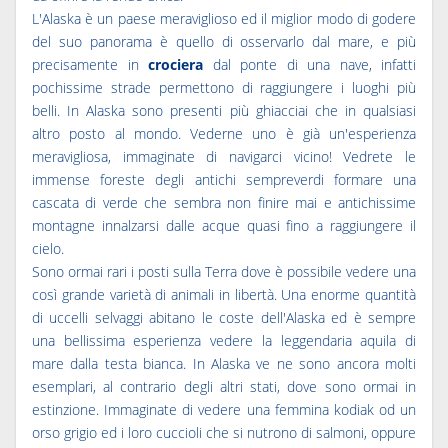
L'Alaska è un paese meraviglioso ed il miglior modo di godere
del suo panorama è quello di osservarlo dal mare, e più
precisamente in
crociera
dal ponte di una nave, infatti
pochissime strade permettono di raggiungere i luoghi più
belli. In Alaska sono presenti più ghiacciai che in qualsiasi
altro posto al mondo. Vederne uno è già un'esperienza
meravigliosa, immaginate di navigarci vicino! Vedrete le
immense foreste degli antichi sempreverdi formare una
cascata di verde che sembra non finire mai e antichissime
montagne innalzarsi dalle acque quasi fino a raggiungere il
cielo.
Sono ormai rari i posti sulla Terra dove è possibile vedere una
così grande varietà di animali in libertà. Una enorme quantità
di uccelli selvaggi abitano le coste dell'Alaska ed è sempre
una bellissima esperienza vedere la leggendaria aquila di
mare dalla testa bianca. In Alaska ve ne sono ancora molti
esemplari, al contrario degli altri stati, dove sono ormai in
estinzione. Immaginate di vedere una femmina kodiak od un
orso grigio ed i loro cuccioli che si nutrono di salmoni, oppure