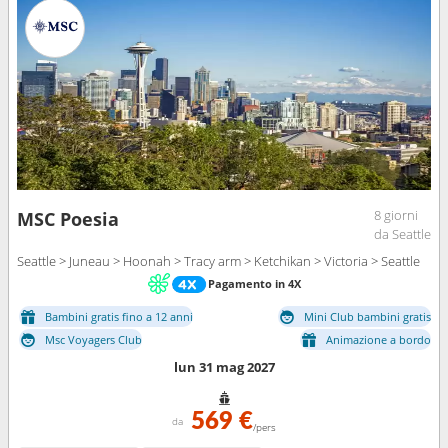
8 giorni
MSC Poesia
da Seattle
Seattle > Juneau > Hoonah > Tracy arm > Ketchikan > Victoria > Seattle
Pagamento in 4X
Bambini gratis fino a 12 anni
Mini Club bambini gratis
Msc Voyagers Club
Animazione a bordo
lun 31 mag 2027
569 €
da
/pers