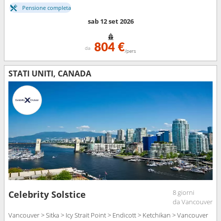
Pensione completa
sab 12 set 2026
804 €
da
/pers
STATI UNITI, CANADA
8 giorni
Celebrity Solstice
da Vancouver
Vancouver > Sitka > Icy Strait Point > Endicott > Ketchikan > Vancouver