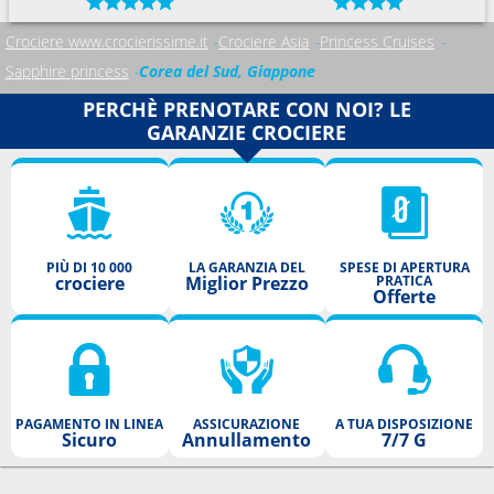
Crociere www.crocierissime.it
Crociere Asia
Princess Cruises
Sapphire princess
Corea del Sud, Giappone
PERCHÈ PRENOTARE CON NOI? LE
GARANZIE CROCIERE
PIÙ DI 10 000
LA GARANZIA DEL
SPESE DI APERTURA
crociere
Miglior Prezzo
PRATICA
Offerte
PAGAMENTO IN LINEA
ASSICURAZIONE
A TUA DISPOSIZIONE
Sicuro
Annullamento
7/7 G