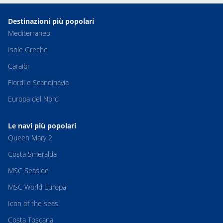
Destinazioni più popolari
Mediterraneo
Isole Greche
Caraibi
Fiordi e Scandinavia
Europa del Nord
Le navi più popolari
Queen Mary 2
Costa Smeralda
MSC Seaside
MSC World Europa
Icon of the seas
Costa Toscana