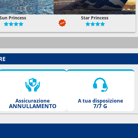
Sun Princess
Star Princess
RE
Assicurazione
A tua disposizione
ANNULLAMENTO
7/7 G