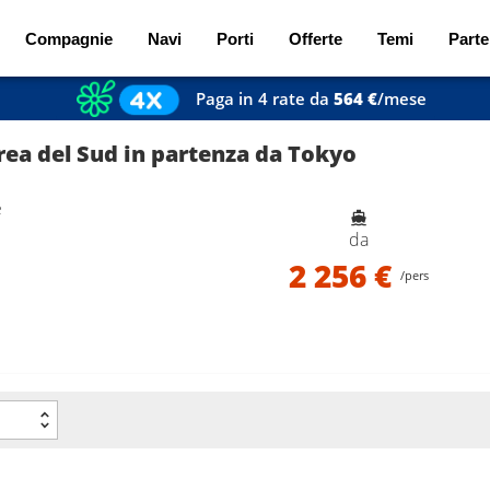
Compagnie
Navi
Porti
Offerte
Temi
Parte
Paga in 4 rate da
564 €
/mese
rea del Sud in partenza da Tokyo
e
da
2 256 €
/pers