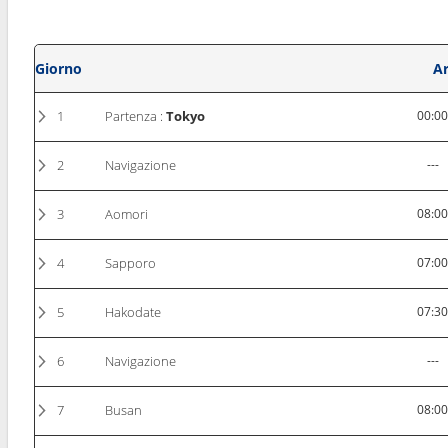
Giorno
Ar
1
Partenza :
Tokyo
00:0
2
Navigazione
---
3
Aomori
08:0
4
Sapporo
07:0
5
Hakodate
07:3
6
Navigazione
---
7
Busan
08:0