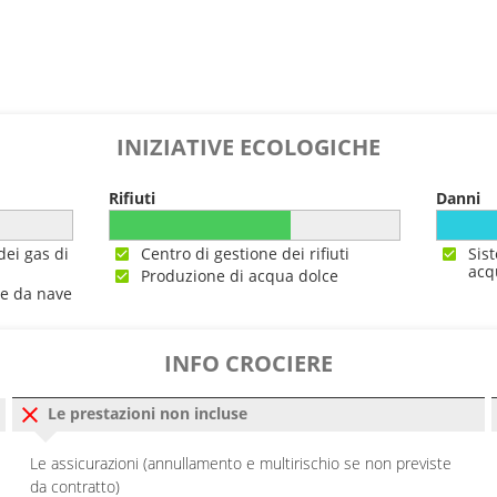
0
00:00
INIZIATIVE ECOLOGICHE
Rifiuti
Danni
dei gas di
Centro di gestione dei rifiuti
Sis
acq
Produzione di acqua dolce
ne da nave
INFO CROCIERE
Le prestazioni non incluse
Le assicurazioni (annullamento e multirischio se non previste
da contratto)