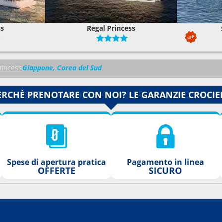
ss
Regal Princess
rincess
Giappone, Corea del Sud
ERCHÈ PRENOTARE CON NOI? LE GARANZIE CROCIE
Spese di apertura pratica
Pagamento in linea
OFFERTE
SICURO