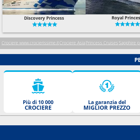
Royal Prince
Discovery Princess
Crociere www.crocierissime.it
Crociere Asia
Princess Cruises
Sapphire p
P
Più di 10 000
La garanzia del
CROCIERE
MIGLIOR PREZZO