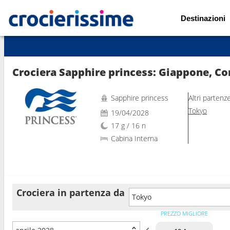
Destinazioni
Mostra le altre 39 foto
Crociera Sapphire princess: Giappone, Co
Sapphire princess
Altri partenz
Tokyo
19/04/2028
17 g / 16 n
Cabina Interna
Crociera in partenza da
Tokyo
PREZZO MIGLIORE