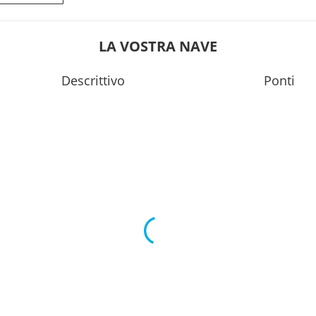
0
15:00
---
LA VOSTRA NAVE
0
16:00
Descrittivo
Ponti
---
0
15:30
0
18:00
0
15:00
0
15:00
0
15:00