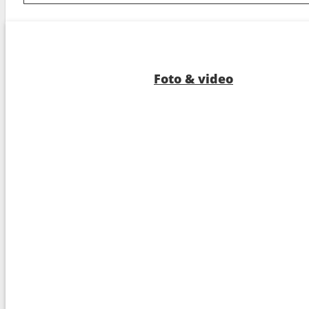
8
Nagasaki
07:0
9
Navigazione
---
10
Tokyo
06:0
Foto & video
11
Navigazione
---
12
Kagoshima
07:0
13
Seogwipo
09:0
14
Kanmon Straits
13:0
15
Kochi
07:0
16
Toba
07:0