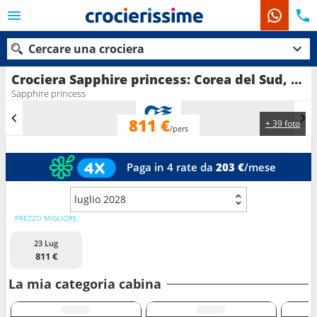
Cercare una crociera
Crociera Sapphire princess: Corea del Sud, Giappone in partenza da Tokyo
Sapphire princess
811 €
+ 39 foto
Le nostre destinazioni
/pers
Mesi di partenza
Paga in 4 rate da
203 €
/mese
Porti
Compagnie
luglio 2028
PREZZO MIGLIORE
Ricerca
23 Lug
811 €
La mia categoria cabina