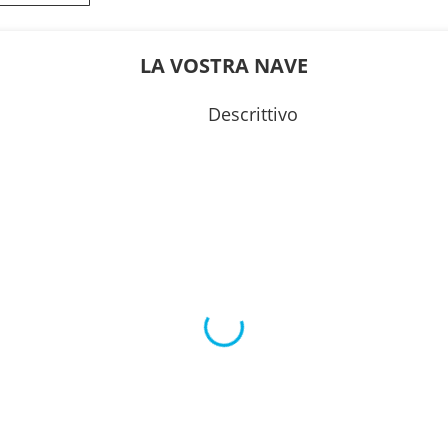
0
15:00
---
LA VOSTRA NAVE
0
17:00
Descrittivo
0
18:00
0
17:00
---
---
0
00:00