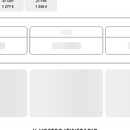
30 Gen
20 Feb
1 277 €
1 336 €