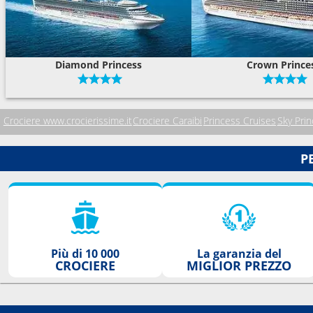
Diamond Princess
Crown Prince
Crociere www.crocierissime.it
Crociere Caraibi
Princess Cruises
Sky Pri
P
Più di 10 000
La garanzia del
CROCIERE
MIGLIOR PREZZO