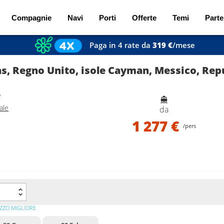
Compagnie
Navi
Porti
Offerte
Temi
Parte
Paga in 4 rate da
319 €
/mese
e
ale
da
1 277 €
/pers
ZZO MIGLIORE