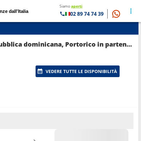
Siamo
aperti
nze dall'Italia
02 89 74 74 39
Crociera Sky Princess: Stati uniti, Bahamas, Regno Unito, isole Cayman, Messico, Repubblica dominicana, Portorico in partenza da Fort Lauderdale
VEDERE TUTTE LE DISPONIBILITÀ