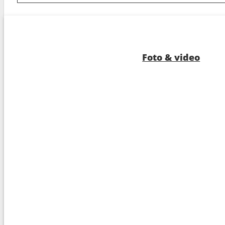
8
Fort Lauderdale
06:0
9
Navigazione
---
10
Amber Cove
10:0
Foto & video
11
San Juan
10:0
12
South Friar's Bay
08:0
13
Navigazione
---
14
Navigazione
---
15
Arrivo :
Fort Lauderdale
06:0