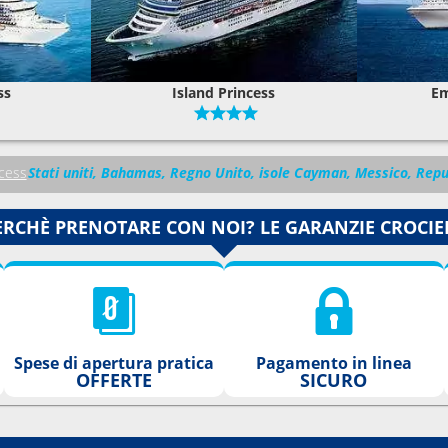
ss
Island Princess
Em
ncess
Stati uniti, Bahamas, Regno Unito, isole Cayman, Messico, Repu
ERCHÈ PRENOTARE CON NOI? LE GARANZIE CROCIE
Spese di apertura pratica
Pagamento in linea
OFFERTE
SICURO