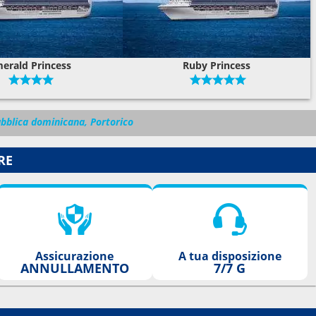
erald Princess
Ruby Princess
bblica dominicana, Portorico
RE
Assicurazione
A tua disposizione
ANNULLAMENTO
7/7 G