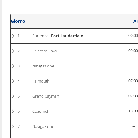
Giorno
Ar
1
Partenza :
Fort Lauderdale
00:0
2
Princess Cays
09:0
3
Navigazione
---
4
Falmouth
07:0
5
Grand Cayman
07:0
6
Cozumel
10:0
7
Navigazione
---