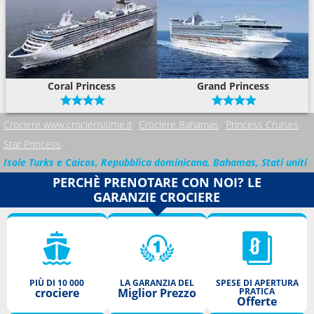
Coral Princess
Grand Princess
Crociere www.crocierissime.it
Crociere Bahamas
Princess Cruises
Star Princess
Isole Turks e Caicos, Repubblica dominicana, Bahamas, Stati uniti
PERCHÈ PRENOTARE CON NOI? LE
GARANZIE CROCIERE
PIÙ DI 10 000
LA GARANZIA DEL
SPESE DI APERTURA
crociere
Miglior Prezzo
PRATICA
Offerte