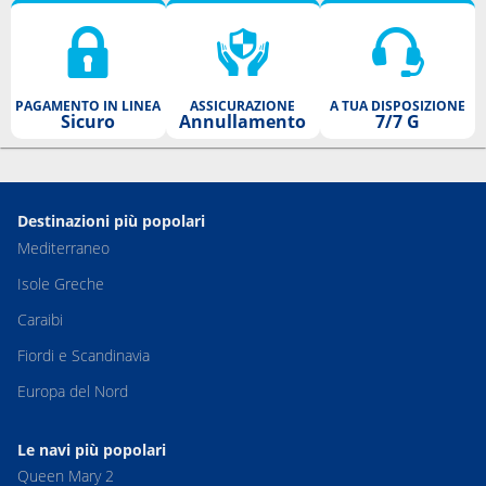
PAGAMENTO IN LINEA
ASSICURAZIONE
A TUA DISPOSIZIONE
Sicuro
Annullamento
7/7 G
Destinazioni più popolari
Mediterraneo
Isole Greche
Caraibi
Fiordi e Scandinavia
Europa del Nord
Le navi più popolari
Queen Mary 2