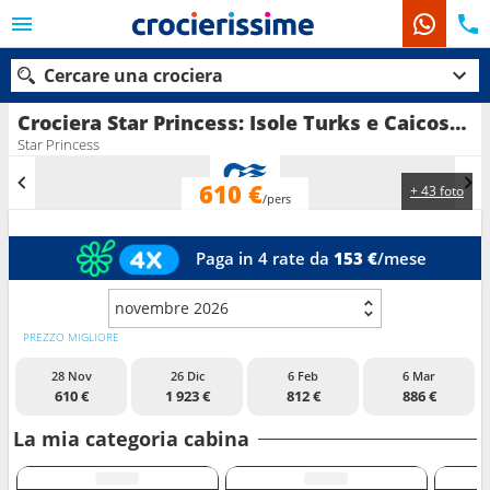
Cercare una crociera
Crociera Star Princess: Isole Turks e Caicos, Repubblica dominicana, Bahamas, Stati uniti in partenza da Fort Lauderdale
Star Princess
610 €
+ 43 foto
Le nostre destinazioni
/pers
Mesi di partenza
Paga in 4 rate da
153 €
/mese
Porti
Compagnie
novembre 2026
PREZZO MIGLIORE
Ricerca
28 Nov
26 Dic
6 Feb
6 Mar
610 €
1 923 €
812 €
886 €
La mia categoria cabina