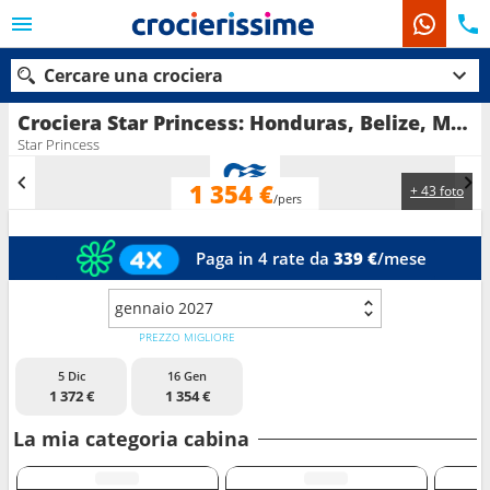
Cercare una crociera
Crociera Star Princess: Honduras, Belize, Messico, Stati uniti, Isole Turks e Caicos, Repubblica dominicana, Bahamas in partenza da Fort Lauderdale
Star Princess
1 354 €
+ 43 foto
Le nostre destinazioni
/pers
Mesi di partenza
Paga in 4 rate da
339 €
/mese
Porti
Compagnie
gennaio 2027
PREZZO MIGLIORE
Ricerca
5 Dic
16 Gen
1 372 €
1 354 €
La mia categoria cabina