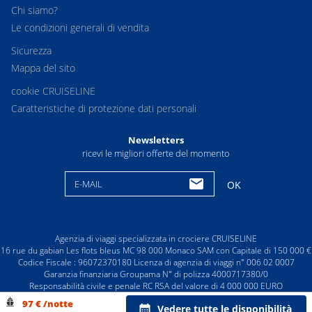
Chi siamo?
Le condizioni generali di vendita
Sicurezza
Mappa del sito
cookie CRUISELINE
Caratteristiche di protezione dati personali
Newsletters
ricevi le migliori offerte del momento
E-MAIL
OK
Agenzia di viaggi specializzata in crociere CRUISELINE
16 rue du gabian Les flots bleus MC 98 000 Monaco SAM con Capitale di 150 000 €
Codice Fiscale : 96072370180 Licenza di agenzia di viaggi n° 006 02 0007
Garanzia finanziaria Groupama N° di polizza 4000717380/0
Responsabilità civile e penale RC RSA del valore di 4 000 000 EURO
© CRUISELINE 2026 - all rights reserved
97 € /notte
Vedere tutte le disponibilità