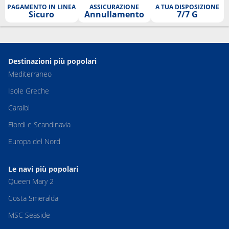
PAGAMENTO IN LINEA
ASSICURAZIONE
A TUA DISPOSIZIONE
Sicuro
Annullamento
7/7 G
Destinazioni più popolari
Mediterraneo
Isole Greche
Caraibi
Fiordi e Scandinavia
Europa del Nord
Le navi più popolari
Queen Mary 2
Costa Smeralda
MSC Seaside