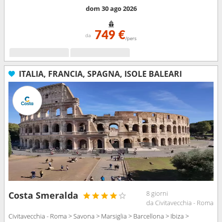
dom 30 ago 2026
749 €
da
/pers
ITALIA, FRANCIA, SPAGNA, ISOLE BALEARI
8 giorni
Costa Smeralda
da Civitavecchia - Roma
Civitavecchia - Roma > Savona > Marsiglia > Barcellona > Ibiza >