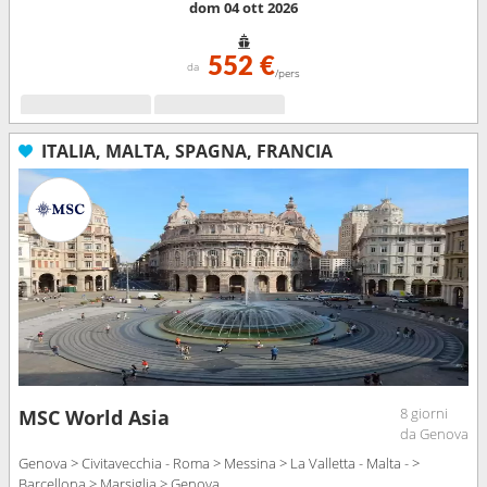
dom 04 ott 2026
552 €
da
/pers
ITALIA, MALTA, SPAGNA, FRANCIA
8 giorni
MSC World Asia
da Genova
Genova > Civitavecchia - Roma > Messina > La Valletta - Malta - >
Barcellona > Marsiglia > Genova