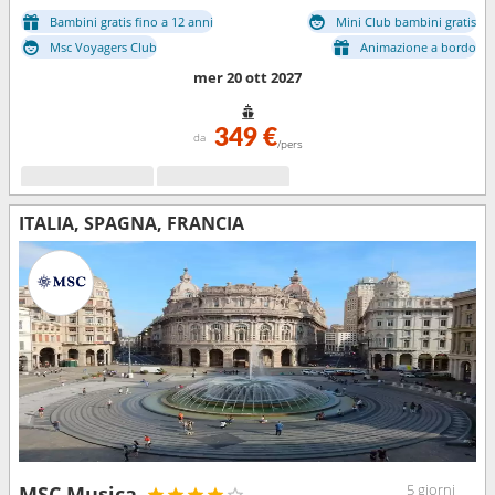
Bambini gratis fino a 12 anni
Mini Club bambini gratis
Msc Voyagers Club
Animazione a bordo
mer 20 ott 2027
349 €
da
/pers
ITALIA, SPAGNA, FRANCIA
5 giorni
MSC Musica