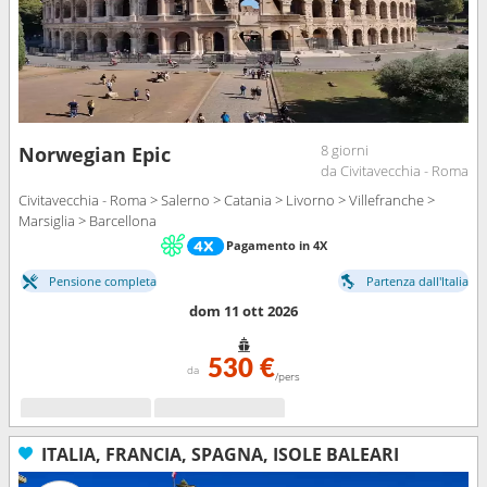
8 giorni
Norwegian Epic
da Civitavecchia - Roma
Civitavecchia - Roma > Salerno > Catania > Livorno > Villefranche >
Marsiglia > Barcellona
Pagamento in 4X
Pensione completa
Partenza dall'Italia
dom 11 ott 2026
530 €
da
/pers
ITALIA, FRANCIA, SPAGNA, ISOLE BALEARI