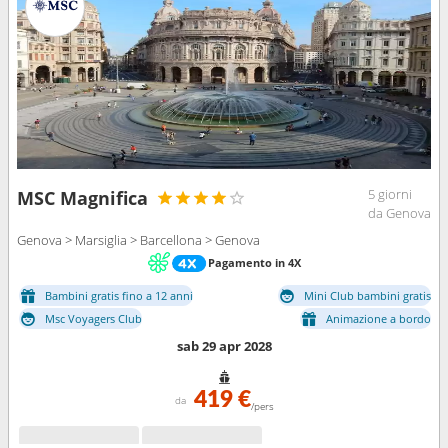
5 giorni
MSC Magnifica
da Genova
Genova > Marsiglia > Barcellona > Genova
Pagamento in 4X
Bambini gratis fino a 12 anni
Mini Club bambini gratis
Msc Voyagers Club
Animazione a bordo
sab 29 apr 2028
419 €
da
/pers