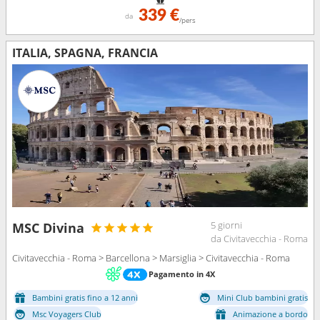
339 €
da
/pers
ITALIA, SPAGNA, FRANCIA
5 giorni
MSC Divina
da Civitavecchia - Roma
Civitavecchia - Roma > Barcellona > Marsiglia > Civitavecchia - Roma
Pagamento in 4X
Bambini gratis fino a 12 anni
Mini Club bambini gratis
Msc Voyagers Club
Animazione a bordo