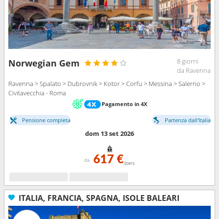
8 giorni
Norwegian Gem
da Ravenna
Ravenna > Spalato > Dubrovnik > Kotor > Corfu > Messina > Salerno >
Civitavecchia - Roma
Pagamento in 4X
Pensione completa
Partenza dall'Italia
dom 13 set 2026
617 €
da
/pers
ITALIA, FRANCIA, SPAGNA, ISOLE BALEARI