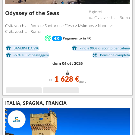
8 giorni
Odyssey of the Seas
da Civitavecchia - Roma
Civitavecchia - Roma > Santorini > Efeso > Mykonos > Napoli >
Civitavecchia - Roma
Pagamento in 4X
BAMBINI DA 99€
Fino a 900€ di sconto per cabina
-60% sul 2° passeggero
Pensione completa
dom 04 ott 2026
1 628 €
da
/pers
ITALIA, SPAGNA, FRANCIA