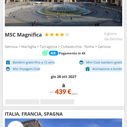
6 giorni
MSC Magnifica
da Genova
Genova > Marsiglia > Tarragona > Civitavecchia - Roma > Genova
Pagamento in 4X
Bambini gratis fino a 12 anni
Mini Club bambini gratis
Msc Voyagers Club
Animazione a bordo
gio 28 ott 2027
439 €
da
/pers
ITALIA, FRANCIA, SPAGNA