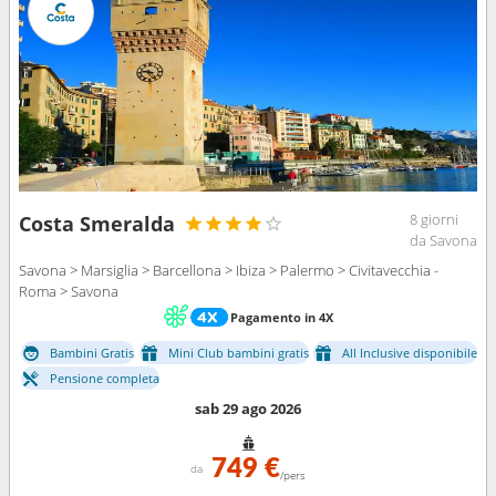
8 giorni
Costa Smeralda
da Savona
Savona > Marsiglia > Barcellona > Ibiza > Palermo > Civitavecchia -
Roma > Savona
Pagamento in 4X
Bambini Gratis
Mini Club bambini gratis
All Inclusive disponibile
Pensione completa
sab 29 ago 2026
749 €
da
/pers