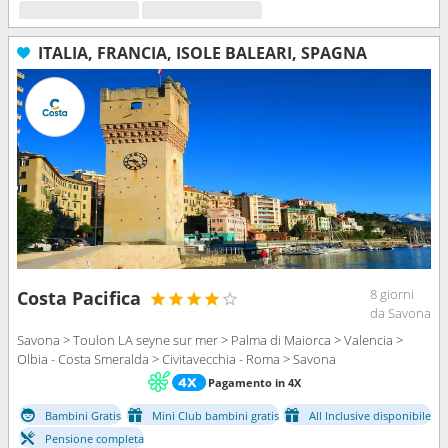
ITALIA, FRANCIA, ISOLE BALEARI, SPAGNA
8 giorni
Costa Pacifica
da Savona
Savona > Toulon LA seyne sur mer > Palma di Maiorca > Valencia >
Olbia - Costa Smeralda > Civitavecchia - Roma > Savona
Pagamento in 4X
Bambini Gratis
Mini Club bambini gratis
All Inclusive disponibile
Pensione completa