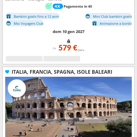
Pagamento in 4X
Bambini gratis fino a 12 anni
Mini Club bambini gratis
Msc Voyagers Club
Animazione a bordo
dom 10 gen 2027
579 €
da
/pers
ITALIA, FRANCIA, SPAGNA, ISOLE BALEARI