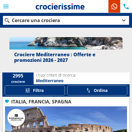
Cercare una crociera
Le nostre destinazioni
Crociere Mediterraneo : Offerte e
promozioni 2026 - 2027
Mesi di partenza
I tuoi criteri di ricerca:
2995
Porti
Compagnie
Mediterraneo
crociere
Filtra
Ordina
Ricerca
ITALIA, FRANCIA, SPAGNA