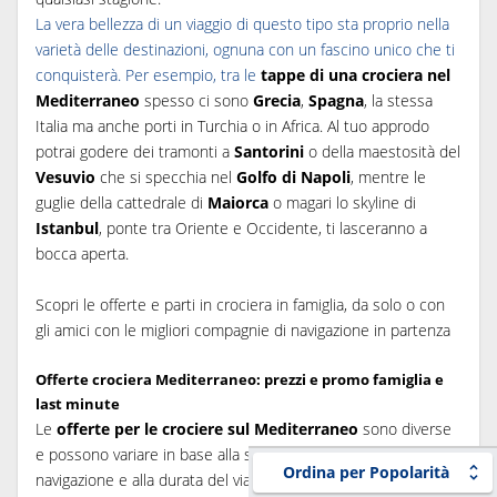
La vera bellezza di un viaggio di questo tipo sta proprio nella
varietà delle destinazioni, ognuna con un fascino unico che ti
conquisterà. Per esempio, tra le
tappe di una crociera nel
Mediterraneo
spesso ci sono
Grecia
,
Spagna
, la stessa
Italia ma anche porti in Turchia o in Africa. Al tuo approdo
potrai godere dei tramonti a
Santorini
o della maestosità del
Vesuvio
che si specchia nel
Golfo di Napoli
, mentre le
guglie della cattedrale di
Maiorca
o magari lo skyline di
Istanbul
, ponte tra Oriente e Occidente, ti lasceranno a
bocca aperta.
Scopri le offerte e parti in crociera in famiglia, da solo o con
gli amici con le migliori compagnie di navigazione in partenza
Offerte crociera Mediterraneo: prezzi e promo famiglia e
last minute
Le
offerte per le crociere sul Mediterraneo
sono diverse
e possono variare in base alla stagione, alle compagnie di
Ordina per Popolarità
navigazione e alla durata del viaggio.