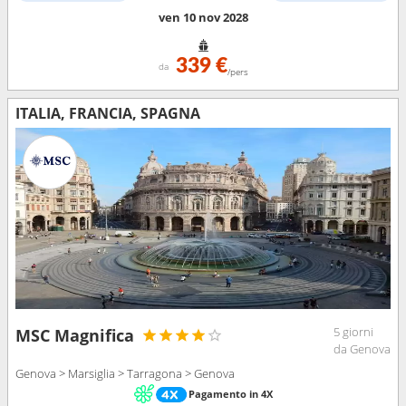
ven 10 nov 2028
339 €
da
/pers
ITALIA, FRANCIA, SPAGNA
5 giorni
MSC Magnifica
da Genova
Genova > Marsiglia > Tarragona > Genova
Pagamento in 4X