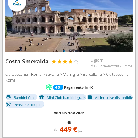
6 giorni
Costa Smeralda
da Civitavecchia - Roma
Civitavecchia - Roma > Savona > Marsiglia > Barcellona > Civitavecchia -
Roma
Pagamento in 4X
Bambini Gratis
Mini Club bambini gratis
All Inclusive disponibile
Pensione completa
ven 06 nov 2026
449 €
da
/pers