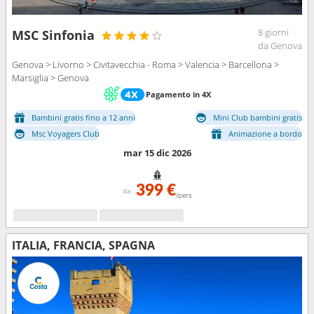
8 giorni
MSC Sinfonia
da Genova
Genova > Livorno > Civitavecchia - Roma > Valencia > Barcellona >
Marsiglia > Genova
Pagamento in 4X
Bambini gratis fino a 12 anni
Mini Club bambini gratis
Msc Voyagers Club
Animazione a bordo
mar 15 dic 2026
399 €
da
/pers
ITALIA, FRANCIA, SPAGNA