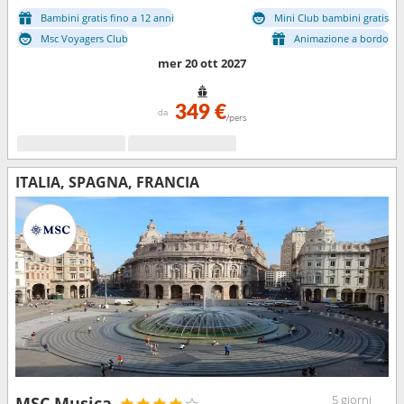
Bambini gratis fino a 12 anni
Mini Club bambini gratis
Msc Voyagers Club
Animazione a bordo
mer 20 ott 2027
349 €
da
/pers
ITALIA, SPAGNA, FRANCIA
5 giorni
MSC Musica