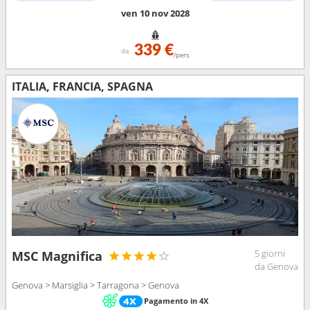
ven 10 nov 2028
339 €
da
/pers
ITALIA, FRANCIA, SPAGNA
5 giorni
MSC Magnifica
da Genova
Genova > Marsiglia > Tarragona > Genova
Pagamento in 4X