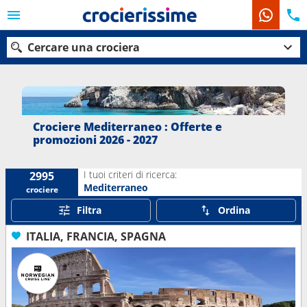
Cercare una crociera
Le nostre destinazioni
Crociere Mediterraneo : Offerte e
promozioni 2026 - 2027
Mesi di partenza
I tuoi criteri di ricerca:
2995
Porti
Compagnie
Mediterraneo
crociere
Filtra
Ordina
Ricerca
ITALIA, FRANCIA, SPAGNA