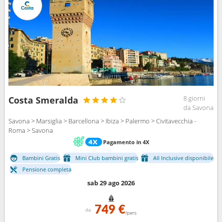
8 giorni
Costa Smeralda
da Savona
Savona > Marsiglia > Barcellona > Ibiza > Palermo > Civitavecchia -
Roma > Savona
Pagamento in 4X
Bambini Gratis
Mini Club bambini gratis
All Inclusive disponibile
Pensione completa
sab 29 ago 2026
749 €
da
/pers