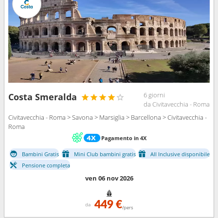
6 giorni
Costa Smeralda
da Civitavecchia - Roma
Civitavecchia - Roma > Savona > Marsiglia > Barcellona > Civitavecchia -
Roma
Pagamento in 4X
Bambini Gratis
Mini Club bambini gratis
All Inclusive disponibile
Pensione completa
ven 06 nov 2026
449 €
da
/pers