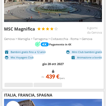
6 giorni
MSC Magnifica
da Genova
Genova > Marsiglia > Tarragona > Civitavecchia - Roma > Genova
Pagamento in 4X
Bambini gratis fino a 12 anni
Mini Club bambini gratis
Msc Voyagers Club
Animazione a bordo
gio 28 ott 2027
439 €
da
/pers
ITALIA, FRANCIA, SPAGNA