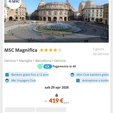
5 giorni
MSC Magnifica
da Genova
Genova > Marsiglia > Barcellona > Genova
Pagamento in 4X
Bambini gratis fino a 12 anni
Mini Club bambini gratis
Msc Voyagers Club
Animazione a bordo
sab 29 apr 2028
419 €
da
/pers