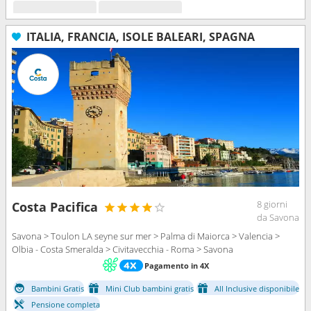
ITALIA, FRANCIA, ISOLE BALEARI, SPAGNA
8 giorni
Costa Pacifica
da Savona
Savona > Toulon LA seyne sur mer > Palma di Maiorca > Valencia >
Olbia - Costa Smeralda > Civitavecchia - Roma > Savona
Pagamento in 4X
Bambini Gratis
Mini Club bambini gratis
All Inclusive disponibile
Pensione completa