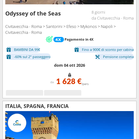
8 giorni
Odyssey of the Seas
da Civitavecchia - Roma
Civitavecchia - Roma > Santorini > Efeso > Mykonos > Napoli >
Civitavecchia - Roma
Pagamento in 4X
BAMBINI DA 99€
Fino a 900€ di sconto per cabina
-60% sul 2° passeggero
Pensione completa
dom 04 ott 2026
1 628 €
da
/pers
ITALIA, SPAGNA, FRANCIA