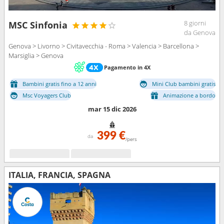
8 giorni
MSC Sinfonia
da Genova
Genova > Livorno > Civitavecchia - Roma > Valencia > Barcellona >
Marsiglia > Genova
Pagamento in 4X
Bambini gratis fino a 12 anni
Mini Club bambini gratis
Msc Voyagers Club
Animazione a bordo
mar 15 dic 2026
399 €
da
/pers
ITALIA, FRANCIA, SPAGNA