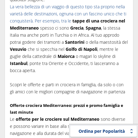
La vera bellezza di un viaggio di questo tipo sta proprio nella
varietà delle destinazioni, ognuna con un fascino unico che ti
conquisterà. Per esempio, tra le
tappe di una crociera nel
Mediterraneo
spesso ci sono
Grecia
,
Spagna
, la stessa
Italia ma anche porti in Turchia o in Africa. Al tuo approdo
potrai godere dei tramonti a
Santorini
o della maestosità del
Vesuvio
che si specchia nel
Golfo di Napoli
, mentre le
guglie della cattedrale di
Maiorca
o magari lo skyline di
Istanbul
, ponte tra Oriente e Occidente, ti lasceranno a
bocca aperta.
Scopri le offerte e parti in crociera in famiglia, da solo o con
gli amici con le migliori compagnie di navigazione in partenza
Offerte crociera Mediterraneo: prezzi e promo famiglia e
last minute
Le
offerte per le crociere sul Mediterraneo
sono diverse
e possono variare in base alla stagione, alle compagnie di
Ordina per Popolarità
navigazione e alla durata del viaggio.