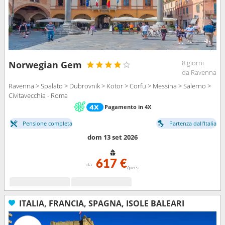
8 giorni
Norwegian Gem
da Ravenna
Ravenna > Spalato > Dubrovnik > Kotor > Corfu > Messina > Salerno >
Civitavecchia - Roma
Pagamento in 4X
Pensione completa
Partenza dall'Italia
dom 13 set 2026
617 €
da
/pers
ITALIA, FRANCIA, SPAGNA, ISOLE BALEARI