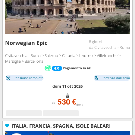
8 giorni
Norwegian Epic
da Civitavecchia - Roma
Civitavecchia - Roma > Salerno > Catania > Livorno > Villefranche >
Marsiglia > Barcellona
Pagamento in 4X
Pensione completa
Partenza dall'Italia
dom 11 ott 2026
530 €
da
/pers
ITALIA, FRANCIA, SPAGNA, ISOLE BALEARI