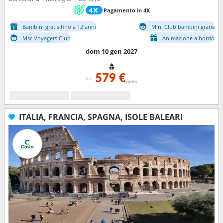
Pagamento in 4X
Bambini gratis fino a 12 anni
Mini Club bambini gratis
Msc Voyagers Club
Animazione a bordo
dom 10 gen 2027
579 €
da
/pers
ITALIA, FRANCIA, SPAGNA, ISOLE BALEARI