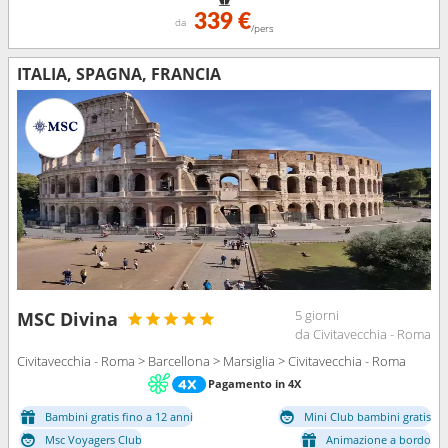
339 €
da
/pers
ITALIA, SPAGNA, FRANCIA
5 giorni
MSC Divina
da Civitavecchia - Roma
Civitavecchia - Roma > Barcellona > Marsiglia > Civitavecchia - Roma
Pagamento in 4X
Bambini gratis fino a 12 anni
Mini Club bambini gratis
Msc Voyagers Club
Animazione a bordo