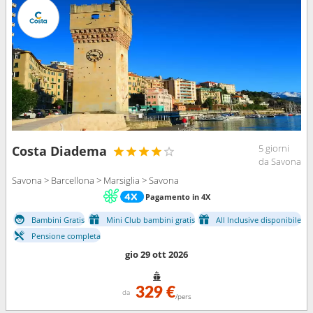
5 giorni
Costa Diadema
da Savona
Savona > Barcellona > Marsiglia > Savona
Pagamento in 4X
Bambini Gratis
Mini Club bambini gratis
All Inclusive disponibile
Pensione completa
gio 29 ott 2026
329 €
da
/pers