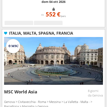
dom 04 ott 2026
552 €
da
/pers
ITALIA, MALTA, SPAGNA, FRANCIA
8 giorni
MSC World Asia
da Genova
Genova > Civitavecchia - Roma > Messina > La Valletta - Malta - >
Barcellona > Marsiglia > Genova