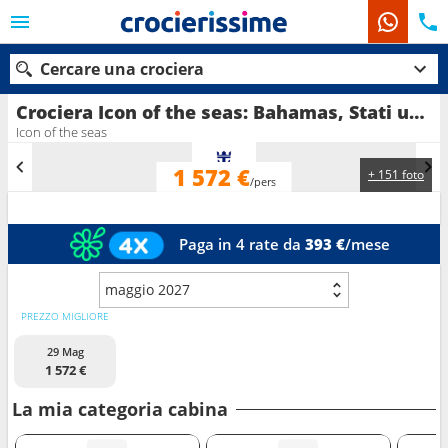
Cercare una crociera
Crociera Icon of the seas: Bahamas, Stati uniti, Saint Martin in partenza da Miami
Icon of the seas
1 572 €
+ 151 foto
Le nostre destinazioni
/pers
Mesi di partenza
Paga in 4 rate da
393 €
/mese
Porti
Compagnie
maggio 2027
Ricerca
PREZZO MIGLIORE
29 Mag
1 572 €
La mia categoria cabina