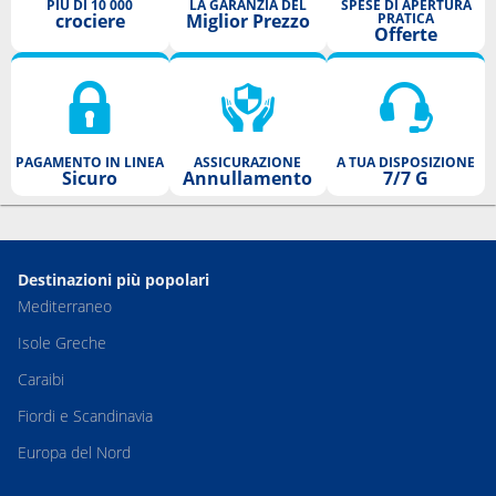
PIÙ DI 10 000
LA GARANZIA DEL
SPESE DI APERTURA
crociere
Miglior Prezzo
PRATICA
Offerte
PAGAMENTO IN LINEA
ASSICURAZIONE
A TUA DISPOSIZIONE
Sicuro
Annullamento
7/7 G
Destinazioni più popolari
Mediterraneo
Isole Greche
Caraibi
Fiordi e Scandinavia
Europa del Nord