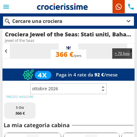
Cercare una crociera
Crociera Jewel of the Seas: Stati uniti, Bahamas in partenza da Fort Lauderdale
Jewel of the Seas
366 €
+ 70 foto
Le nostre destinazioni
/pers
Mesi di partenza
Paga in 4 rate da
92 €
/mese
Porti
Compagnie
ottobre 2026
Ricerca
PREZZO MIGLIORE
5 Ott
366 €
La mia categoria cabina