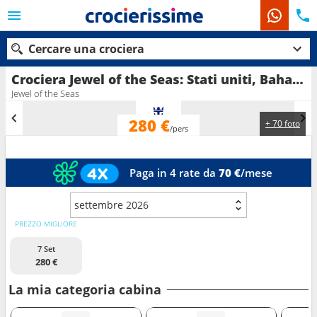
Cercare una crociera
Crociera Jewel of the Seas: Stati uniti, Bahamas in partenza da Fort Lauderdale
Jewel of the Seas
280 €
+ 70 foto
Le nostre destinazioni
/pers
Mesi di partenza
Paga in 4 rate da
70 €
/mese
Porti
Compagnie
settembre 2026
Ricerca
PREZZO MIGLIORE
7 Set
280 €
La mia categoria cabina