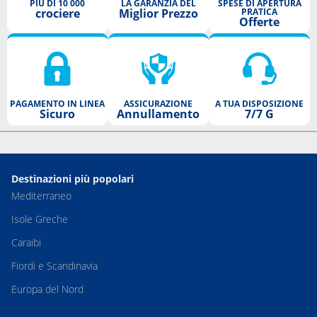
PIÙ DI 10 000
LA GARANZIA DEL
SPESE DI APERTURA
crociere
Miglior Prezzo
PRATICA
Offerte
PAGAMENTO IN LINEA
ASSICURAZIONE
A TUA DISPOSIZIONE
Sicuro
Annullamento
7/7 G
Destinazioni più popolari
Mediterraneo
Isole Greche
Caraibi
Fiordi e Scandinavia
Europa del Nord