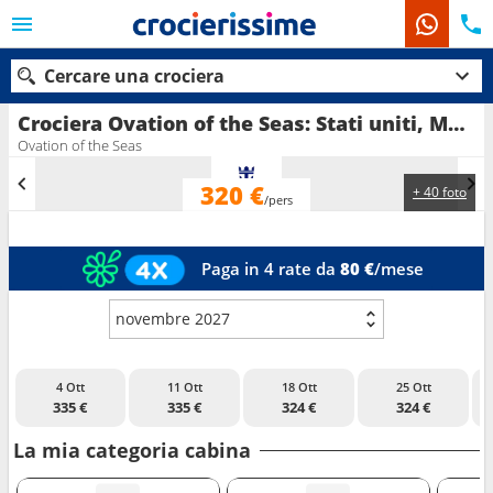
Cercare una crociera
Crociera Ovation of the Seas: Stati uniti, Messico in partenza da Los Angeles
Ovation of the Seas
320 €
+ 40 foto
Le nostre destinazioni
/pers
Mesi di partenza
Paga in 4 rate da
80 €
/mese
Porti
Compagnie
novembre 2027
Ricerca
PR
4 Ott
11 Ott
18 Ott
25 Ott
335 €
335 €
324 €
324 €
La mia categoria cabina