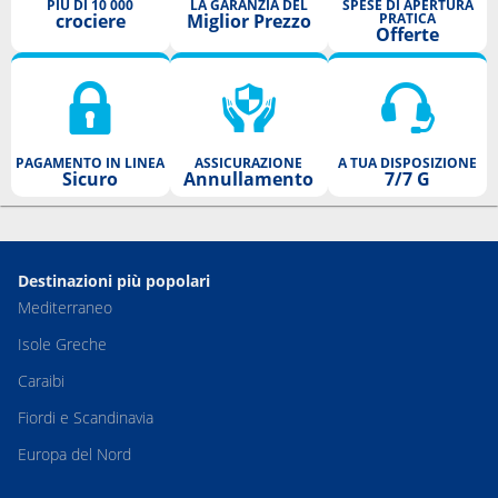
PIÙ DI 10 000
LA GARANZIA DEL
SPESE DI APERTURA
crociere
Miglior Prezzo
PRATICA
Offerte
PAGAMENTO IN LINEA
ASSICURAZIONE
A TUA DISPOSIZIONE
Sicuro
Annullamento
7/7 G
Destinazioni più popolari
Mediterraneo
Isole Greche
Caraibi
Fiordi e Scandinavia
Europa del Nord