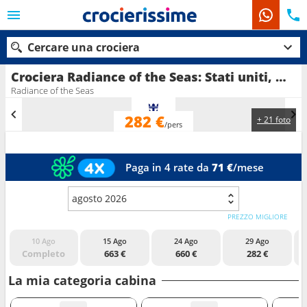
Cercare una crociera
Crociera Radiance of the Seas: Stati uniti, Messico in partenza da Tampa
Radiance of the Seas
282 €
+ 21 foto
Le nostre destinazioni
/pers
Mesi di partenza
Paga in 4 rate da
71 €
/mese
Porti
Compagnie
agosto 2026
Ricerca
PREZZO MIGLIORE
10 Ago
15 Ago
24 Ago
29 Ago
Completo
663 €
660 €
282 €
La mia categoria cabina