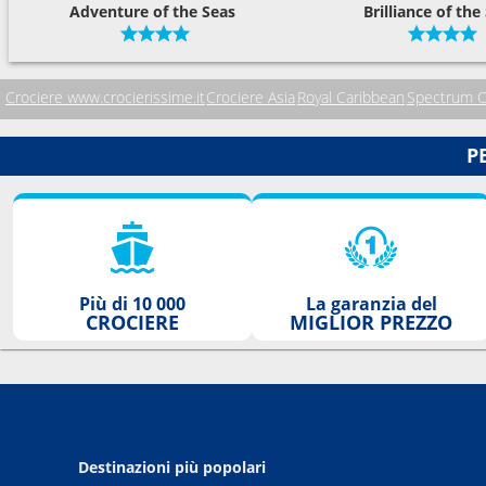
Adventure of the Seas
Brilliance of the
Crociere www.crocierissime.it
Crociere Asia
Royal Caribbean
Spectrum O
P
Più di 10 000
La garanzia del
CROCIERE
MIGLIOR PREZZO
Destinazioni più popolari