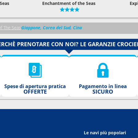
 Seas
Enchantment of the Seas
Exp
f The Seas
Giappone, Corea del Sud, Cina
ERCHÈ PRENOTARE CON NOI? LE GARANZIE CROCIE
Spese di apertura pratica
Pagamento in linea
OFFERTE
SICURO
Le navi più popolari