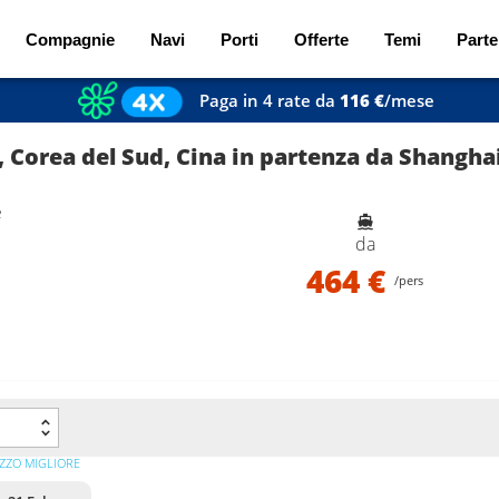
Compagnie
Navi
Porti
Offerte
Temi
Parte
Paga in 4 rate da
116 €
/mese
 Corea del Sud, Cina in partenza da Shangha
e
da
464 €
/pers
ZZO MIGLIORE