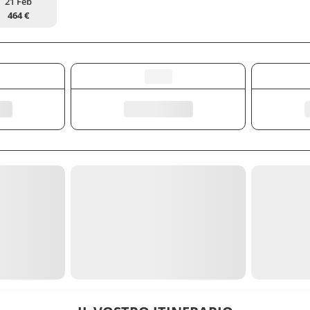
21 Feb
464 €