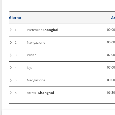
Giorno
Ar
1
Partenza :
Shanghai
00:0
2
Navigazione
00:0
3
Pusan
07:0
4
Jeju
07:0
5
Navigazione
00:0
6
Arrivo :
Shanghai
06:3