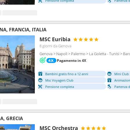
Pensione completa
Partenza da
NA, FRANCIA, ITALIA
MSC Euribia
8 giorni
da Genova
Genova > Napoli > Palermo > La Goletta - Tunisi > Bar
Pagamento in 4X
Bambini gratis fino a 12 anni
Mini Club 
Msc Voyagers Club
Animazion
Pensione completa
Partenza da
IA, GRECIA
MSC Orchestra