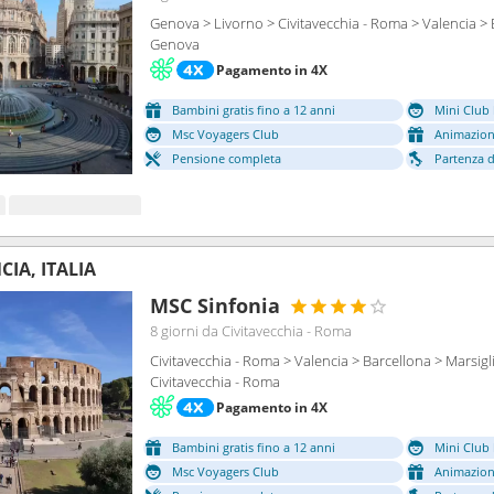
Genova > Livorno > Civitavecchia - Roma > Valencia > 
Genova
Pagamento in 4X
Bambini gratis fino a 12 anni
Mini Club 
Msc Voyagers Club
Animazion
Pensione completa
Partenza da
IA, ITALIA
MSC Sinfonia
8 giorni
da Civitavecchia - Roma
Civitavecchia - Roma > Valencia > Barcellona > Marsig
Civitavecchia - Roma
Pagamento in 4X
Bambini gratis fino a 12 anni
Mini Club 
Msc Voyagers Club
Animazion