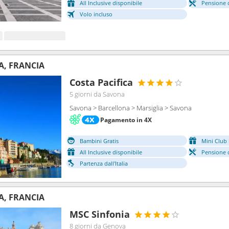
All Inclusive disponibile
Pensione 
Volo incluso
A, FRANCIA
Costa Pacifica
5 giorni
da Savona
Savona > Barcellona > Marsiglia > Savona
Pagamento in 4X
Bambini Gratis
Mini Club 
All Inclusive disponibile
Pensione 
Partenza dall'Italia
A, FRANCIA
MSC Sinfonia
8 giorni
da Genova