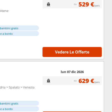
529 €
da
/pers
- Atene
bambini gratis
e a bordo
Vedere Le Offerte
lun 07 dic 2026
629 €
da
/pers
dria > Spalato > Venezia
bambini gratis
e a bordo