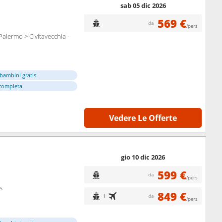
sab 05 dic 2026
569 €
da
/pers
Palermo > Civitavecchia -
bambini gratis
completa
Vedere Le Offerte
gio 10 dic 2026
599 €
da
/pers
s
849 €
+
da
/pers