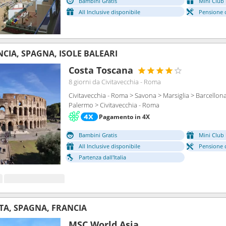
Bambini Gratis
Mini Club 
All Inclusive disponibile
Pensione 
NCIA, SPAGNA, ISOLE BALEARI
Costa Toscana
8 giorni
da Civitavecchia - Roma
Civitavecchia - Roma > Savona > Marsiglia > Barcellon
Palermo > Civitavecchia - Roma
Pagamento in 4X
Bambini Gratis
Mini Club 
All Inclusive disponibile
Pensione 
Partenza dall'Italia
LTA, SPAGNA, FRANCIA
MSC World Asia