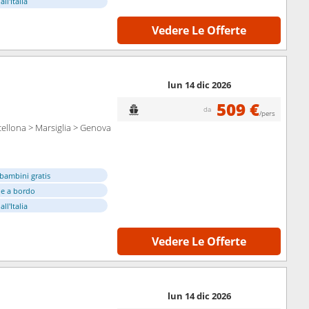
ll'Italia
Vedere Le Offerte
lun 14 dic 2026
509 €
da
/pers
cellona > Marsiglia > Genova
bambini gratis
e a bordo
ll'Italia
Vedere Le Offerte
lun 14 dic 2026