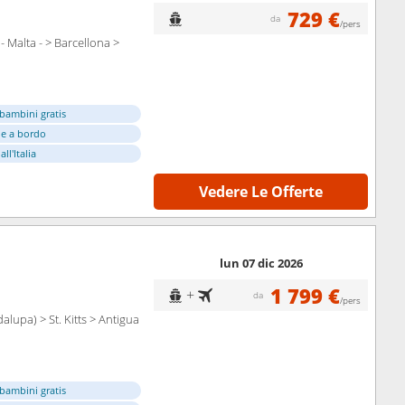
729 €
da
/pers
- Malta - > Barcellona >
bambini gratis
e a bordo
ll'Italia
Vedere Le Offerte
lun 07 dic 2026
1 799 €
+
da
/pers
lupa) > St. Kitts > Antigua
bambini gratis