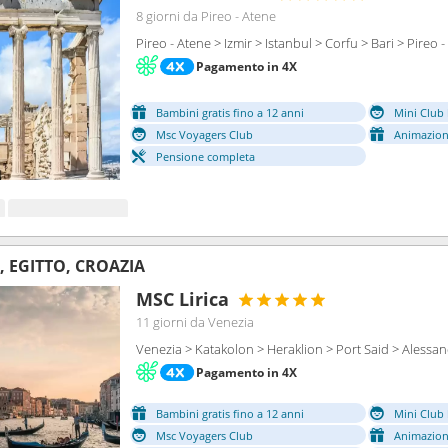
8 giorni
da Pireo - Atene
Pireo - Atene > Izmir > Istanbul > Corfu > Bari > Pireo 
Pagamento in 4X
Bambini gratis fino a 12 anni
Mini Club 
Msc Voyagers Club
Animazion
Pensione completa
A, EGITTO, CROAZIA
MSC Lirica
11 giorni
da Venezia
Venezia > Katakolon > Heraklion > Port Said > Alessan
Pagamento in 4X
Bambini gratis fino a 12 anni
Mini Club 
Msc Voyagers Club
Animazion