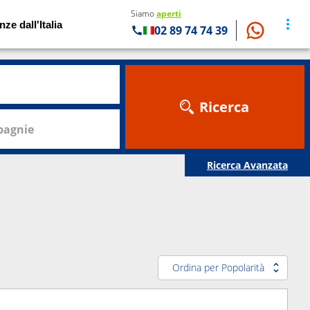
Siamo
aperti
nze dall'Italia
02 89 74 74 39
Ricerca
agnie
Ricerca Avanzata
Ordina per Popolarità