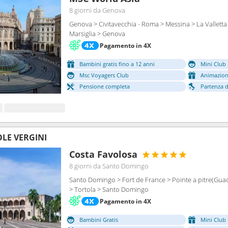
8 giorni
da Genova
Genova > Civitavecchia - Roma > Messina > La Valletta 
Marsiglia > Genova
Pagamento in 4X
Bambini gratis fino a 12 anni
Mini Club 
Msc Voyagers Club
Animazion
Pensione completa
Partenza da
OLE VERGINI
Costa Favolosa
8 giorni
da Santo Domingo
Santo Domingo > Fort de France > Pointe a pitre(Guada
> Tortola > Santo Domingo
Pagamento in 4X
Bambini Gratis
Mini Club 