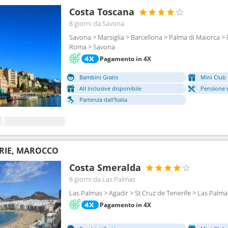
Costa Toscana
8 giorni
da Savona
Savona > Marsiglia > Barcellona > Palma di Maiorca > 
Roma > Savona
Pagamento in 4X
Bambini Gratis
Mini Club 
All Inclusive disponibile
Pensione 
Partenza dall'Italia
RIE, MAROCCO
Costa Smeralda
8 giorni
da Las Palmas
Las Palmas > Agadir > St Cruz de Tenerife > Las Palma
Pagamento in 4X