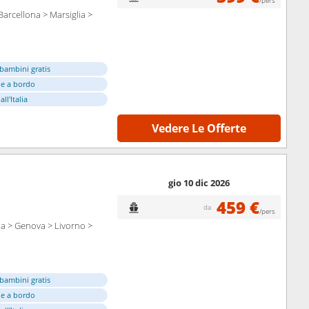
/pers
Barcellona > Marsiglia >
bambini gratis
e a bordo
ll'Italia
Vedere Le Offerte
gio 10 dic 2026
459 €
da
/pers
lia > Genova > Livorno >
bambini gratis
e a bordo