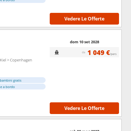
Vedere Le Offerte
dom 10 set 2028
1 049 €
da
/pers
 Kiel > Copenhagen
bambini gratis
e a bordo
Vedere Le Offerte