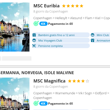
MSC Euribia
8 giorni
da Copenhagen
Copenhagen > Hellesylt > Alesund > Flam > Kiel > C
Pagamento in 4X
Bambini gratis fino a 12 anni
Mini Club 
Msc Voyagers Club
Animazion
Pensione completa
ERMANIA, NORVEGIA, ISOLE MALVINE
MSC Magnifica
8 giorni
da Copenhagen
Copenhagen > Warnemunde > Vik I Sogn > Eidfjord > S
Copenhagen
Pagamento in 4X