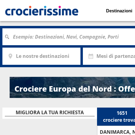
Destinazioni
Le nostre destinazioni
Mesi di partenz
Crociere Europa del Nord : Off
MIGLIORA LA TUA RICHIESTA
1651
crociere
trov
DANIMARCA, 