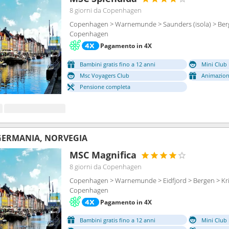
8 giorni
da Copenhagen
Copenhagen > Warnemunde > Saunders (isola) > Berge
Copenhagen
Pagamento in 4X
Bambini gratis fino a 12 anni
Mini Club 
Msc Voyagers Club
Animazion
Pensione completa
GERMANIA, NORVEGIA
MSC Magnifica
8 giorni
da Copenhagen
Copenhagen > Warnemunde > Eidfjord > Bergen > Kri
Copenhagen
Pagamento in 4X
Bambini gratis fino a 12 anni
Mini Club 