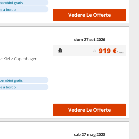
bambini gratis
e a bordo
Vedere Le Offerte
dom 27 set 2026
919 €
da
/pers
 > Kiel > Copenhagen
bambini gratis
e a bordo
Vedere Le Offerte
sab 27 mag 2028