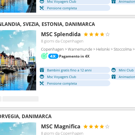
Msc Voyagers Club
Animazion
Pensione completa
NLANDIA, SVEZIA, ESTONIA, DANIMARCA
MSC Splendida
8 giorni
da Copenhagen
Copenhagen > Warnemunde > Helsinki > Stoccolma >
Pagamento in 4X
Bambini gratis fino a 12 anni
Mini Club 
Msc Voyagers Club
Animazion
Pensione completa
ORVEGIA, DANIMARCA
MSC Magnifica
8 giorni
da Copenhagen