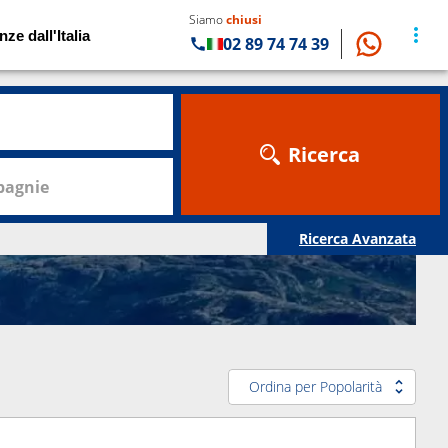
Siamo
chiusi
nze dall'Italia
02 89 74 74 39
Ricerca
agnie
Ricerca Avanzata
Ordina per Popolarità