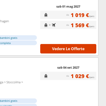
sab 01 mag 2027
1 019 €
da
/pers
nhagen
1 569 €
+
da
/pers
bambini gratis
completa
Vedere Le Offerte
sab 04 set 2027
1 029 €
da
/pers
ga > Stoccolma >
bambini gratis
e a bordo