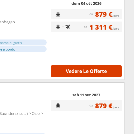
dom 04 ott 2026
879 €
da
/pers
openhagen
1 311 €
+
da
/pers
bambini gratis
e a bordo
Vedere Le Offerte
sab 11 set 2027
879 €
da
/pers
aunders (isola) > Oslo >