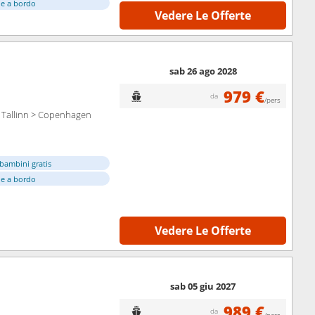
e a bordo
Vedere Le Offerte
sab 26 ago 2028
979 €
da
/pers
 Tallinn > Copenhagen
bambini gratis
e a bordo
Vedere Le Offerte
sab 05 giu 2027
989 €
da