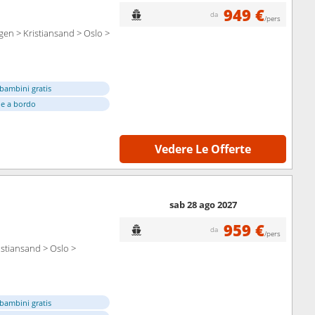
949 €
da
/pers
n > Kristiansand > Oslo >
bambini gratis
e a bordo
Vedere Le Offerte
sab 28 ago 2027
959 €
da
/pers
stiansand > Oslo >
bambini gratis