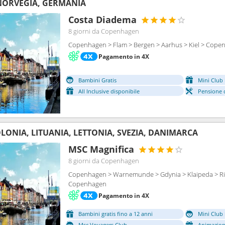
NORVEGIA, GERMANIA
Costa Diadema
8 giorni
da Copenhagen
Copenhagen > Flam > Bergen > Aarhus > Kiel > Cope
Pagamento in 4X
Bambini Gratis
Mini Club 
All Inclusive disponibile
Pensione 
LONIA, LITUANIA, LETTONIA, SVEZIA, DANIMARCA
MSC Magnifica
8 giorni
da Copenhagen
Copenhagen > Warnemunde > Gdynia > Klaipeda > Ri
Copenhagen
Pagamento in 4X
Bambini gratis fino a 12 anni
Mini Club 
Msc Voyagers Club
Animazion