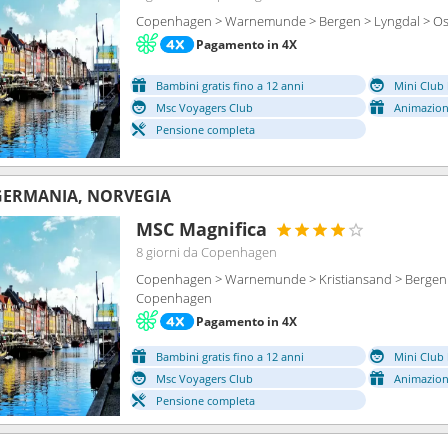
Copenhagen > Warnemunde > Bergen > Lyngdal > O
Pagamento in 4X
Bambini gratis fino a 12 anni
Mini Club 
Msc Voyagers Club
Animazion
Pensione completa
GERMANIA, NORVEGIA
MSC Magnifica
8 giorni
da Copenhagen
Copenhagen > Warnemunde > Kristiansand > Bergen >
Copenhagen
Pagamento in 4X
Bambini gratis fino a 12 anni
Mini Club 
Msc Voyagers Club
Animazion
Pensione completa