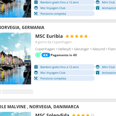
Bambini gratis fino a 12 anni
Mini Club 
Msc Voyagers Club
Animazion
Pensione completa
NORVEGIA, GERMANIA
MSC Euribia
8 giorni
da Copenhagen
Copenhagen > Hellesylt > Geiranger > Alesund > Flam
Pagamento in 4X
Bambini gratis fino a 12 anni
Mini Club 
Msc Voyagers Club
Animazion
Pensione completa
OLE MALVINE , NORVEGIA, DANIMARCA
MSC Splendida