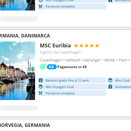
Pensione completa
ERMANIA, DANIMARCA
MSC Euribia
8 giorni
da Copenhagen
Copenhagen > Hellesylt > Geiranger > Molde > Flam >
Pagamento in 4X
Bambini gratis fino a 12 anni
Mini Club 
Msc Voyagers Club
Animazion
Pensione completa
NORVEGIA, GERMANIA