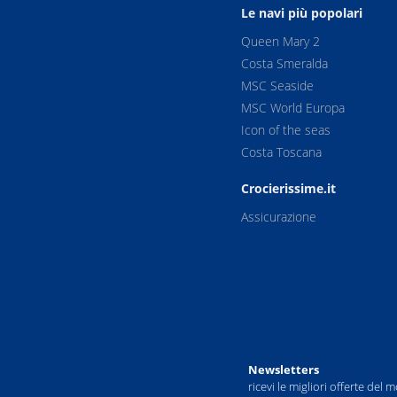
Le navi più popolari
0
17:00
Queen Mary 2
Costa Smeralda
0
20:00
MSC Seaside
MSC World Europa
0
20:30
Icon of the seas
Costa Toscana
0
17:00
Crocierissime.it
---
Assicurazione
---
---
0
13:00
Newsletters
---
ricevi le migliori offerte del