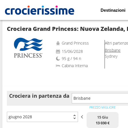
Destinazioni
Mostra le altre 37 foto
Grand Princess
Altri partenz
Brisbane
15/06/2028
Sydney
95 g / 94 n
Cabina Interna
Crociera in partenza da
Brisbane
PREZZO MIGLIORE
giugno 2028
15 Giu
13 030 €