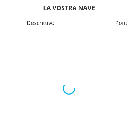
0
17:00
LA VOSTRA NAVE
---
Descrittivo
Ponti
---
---
0
23:59
0
17:00
---
---
0
18:00