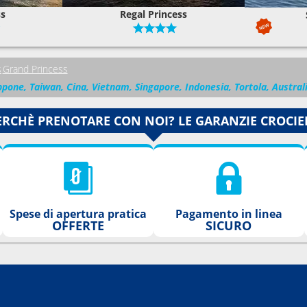
ss
Regal Princess
0
22:00
---
s
Grand Princess
appone, Taiwan, Cina, Vietnam, Singapore, Indonesia, Tortola, Austral
0
16:00
ERCHÈ PRENOTARE CON NOI? LE GARANZIE CROCIE
---
0
23:59
0
16:00
Spese di apertura pratica
Pagamento in linea
OFFERTE
SICURO
---
0
14:00
0
21:00