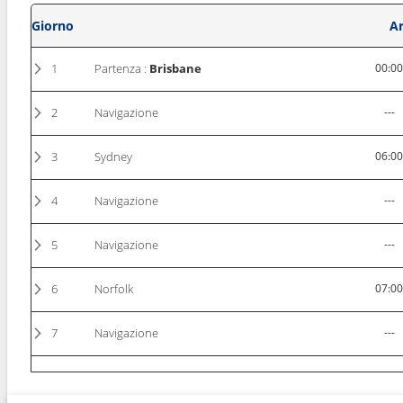
Giorno
Ar
1
Partenza :
Brisbane
00:0
2
Navigazione
---
3
Sydney
06:0
4
Navigazione
---
5
Navigazione
---
6
Norfolk
07:0
7
Navigazione
---
8
Auckland
06:3