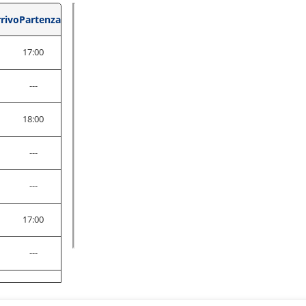
rivo
Partenza
0
17:00
---
0
18:00
---
---
0
17:00
---
0
19:00