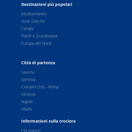
Destinazioni più popolari
45
Skagway
07:0
Mediterraneo
Isole Greche
46
Hubard (Ghiacciaio)
15:0
Caraibi
Fiordi e Scandinavia
47
Collegio Fiordo
18:0
Europa del Nord
48
Whittier (Anchorage)
00:3
Città di partenza
49
Navigazione
---
Savona
Genova
50
Navigazione
---
Civitavecchia - Roma
Venezia
51
Navigazione
---
Napoli
Miami
52
Navigazione
12:0
Informazioni sulla crociera
54
Navigazione
---
Chi siamo?