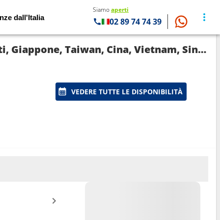
Siamo
aperti
nze dall'Italia
02 89 74 74 39
Crociera Grand Princess: Nuova Zelanda, Fiji (isole), Samoa, Francia, Canada, Stati uniti, Giappone, Taiwan, Cina, Vietnam, Singapore, Indonesia, Tortola, Australia in partenza da Brisbane
VEDERE TUTTE LE DISPONIBILITÀ