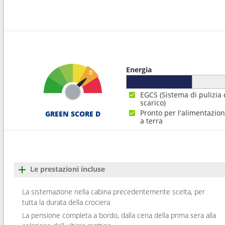
17
Navigazione
---
18
Navigazione
---
19
Papeete
07:0
Energia
20
Moorea
07:0
EGCS (Sistema di pulizia 
scarico)
21
Raiatea
07:0
Pronto per l'alimentazio
GREEN SCORE D
a terra
22
Navigazione
---
23
Navigazione
---
Le prestazioni incluse
24
Navigazione
---
La sistemazione nella cabina precedentemente scelta, per
tutta la durata della crociera
25
Navigazione
---
La pensione completa a bordo, dalla cena della prima sera alla