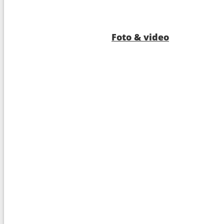
9
Tauranga
07:3
10
Navigazione
---
Foto & video
11
Navigazione
---
12
Navigazione
---
13
Suva
08:0
14
Dravuni
07:0
15
Navigazione
---
16
Navigazione
---
16
Apia
09:0