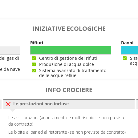
---
---
INIZIATIVE ECOLOGICHE
0
23:00
Rifiuti
Danni
0
18:00
dei gas di
Centro di gestione dei rifiuti
Sis
acq
Produzione di acqua dolce
0
18:00
ne da nave
Sistema avanzato di trattamento
delle acque reflue
---
INFO CROCIERE
---
Le prestazioni non incluse
---
Le assicurazioni (annullamento e multirischio se non previste
da contratto)
---
Le bibite al bar ed al ristorante (se non previste da contratto)