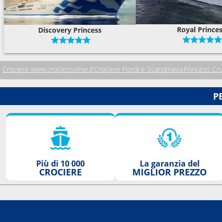
Royal Prince
Discovery Princess
Crociere www.crocierissime.it
Crociere Fiordi e Scandinavia
Princess Cr
P
Più di 10 000
La garanzia del
CROCIERE
MIGLIOR PREZZO