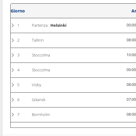
Giorno
Ar
1
Partenza :
Helsinki
00:0
2
Tallinn
08:0
3
Stoccolma
10:0
4
Stoccolma
00:0
5
Visby
08:0
6
Gdansk
07:0
7
Bornholm
08:0
8
Aarhus
10:0