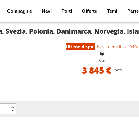
Compagnie
Navi
Porti
Offerte
Temi
Parte
e
Ultime dispo!
Nave riempita al 94%
da
3 845 €
/pers