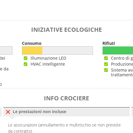
0
19:00
0
18:00
INIZIATIVE ECOLOGICHE
0
17:00
Consumo
Rifiuti
0
17:00
dei
Illuminazione LED
Centro di g
HVAC intelligente
Produzione
---
ne da
Sistema av
trattament
0
19:00
o
0
18:00
INFO CROCIERE
0
20:00
Le prestazioni non incluse
---
Le assicurazioni (annullamento e multirischio se non previste
da contratto)