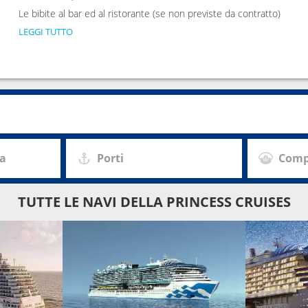
0
17:00
Le bibite al bar ed al ristorante (se non previste da contratto)
LEGGI TUTTO
0
00:00
za
Porti
Comp
TUTTE LE NAVI DELLA PRINCESS CRUISES