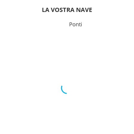
0
16:00
LA VOSTRA NAVE
0
15:00
Ponti
0
20:00
0
17:00
0
18:00
---
0
17:00
0
18:00
0
17:00