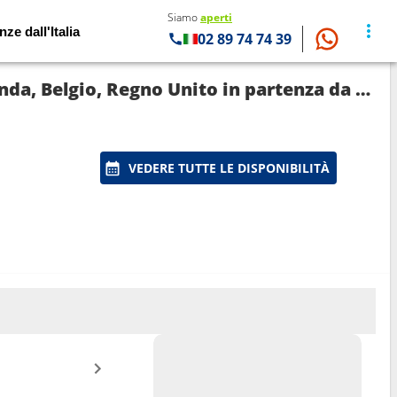
Siamo
aperti
nze dall'Italia
02 89 74 74 39
Crociera Regal Princess: Finlandia, Estonia, Svezia, Polonia, Danimarca, Norvegia, Islanda, Belgio, Regno Unito in partenza da Helsinki
VEDERE TUTTE LE DISPONIBILITÀ