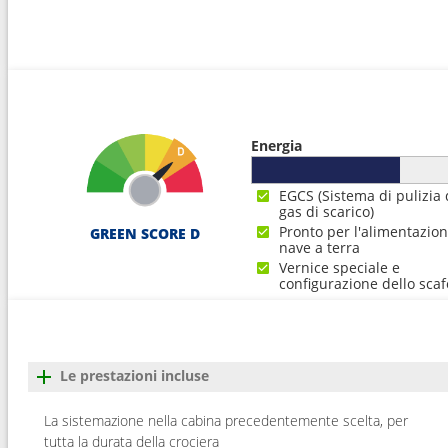
18
Reykjavik
07:0
19
Isafjordhur
08:0
20
Akureyri
07:0
Energia
21
Seydisfjordhur
07:0
EGCS (Sistema di pulizia 
gas di scarico)
22
Navigazione
---
Pronto per l'alimentazio
GREEN SCORE D
nave a terra
23
Orcadi Meridionali
08:0
Vernice speciale e
configurazione dello scaf
24
Invergordon
07:0
25
Edimburgo
08:0
Le prestazioni incluse
26
Navigazione
---
La sistemazione nella cabina precedentemente scelta, per
tutta la durata della crociera