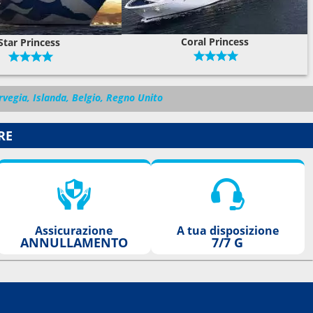
Coral Princess
Star Princess
rvegia, Islanda, Belgio, Regno Unito
RE
Assicurazione
A tua disposizione
ANNULLAMENTO
7/7 G