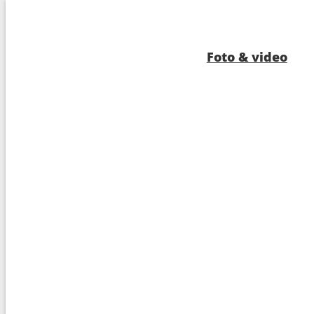
9
Copenhagen
05:0
10
Skagen
07:0
Foto & video
11
Hardangerfjord
12:0
12
Skjolden
09:0
13
Olden
09:0
14
Navigazione
---
15
Seydisfjordhur
07:0
16
Akureyri
08:0
17
Isafjordhur
07:0