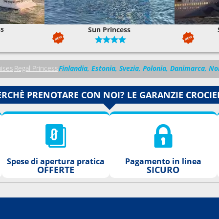
ss
Sun Princess
uises
Regal Princess
Finlandia, Estonia, Svezia, Polonia, Danimarca, No
ERCHÈ PRENOTARE CON NOI? LE GARANZIE CROCIE
Spese di apertura pratica
Pagamento in linea
OFFERTE
SICURO