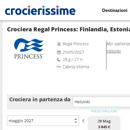
Destinazioni
Mostra le altre 38 foto
Regal Princess
Altri partenz
Helsinki
29/05/2027
28 g / 27 n
Cabina Interna
Crociera in partenza da
Helsinki
PREZZO MIGLIORE
maggio 2027
29 Mag
3 845 €