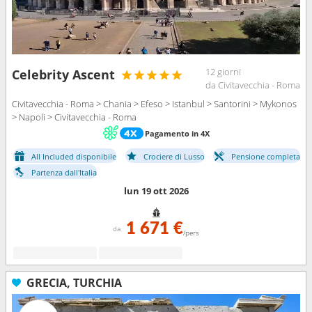
12 giorni
Celebrity Ascent
da Civitavecchia - Roma
Civitavecchia - Roma > Chania > Efeso > Istanbul > Santorini > Mykonos
> Napoli > Civitavecchia - Roma
Pagamento in 4X
All Included disponibile
Crociere di Lusso
Pensione completa
Partenza dall'Italia
lun 19 ott 2026
1 671 €
da
/pers
GRECIA, TURCHIA