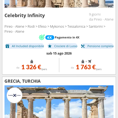
9 giorni
Celebrity Infinity
da Pireo - Atene
Pireo - Atene > Rodi > Efeso > Mykonos > Tessalonica > Santorini >
Pireo - Atene
Pagamento in 4X
All Included disponibile
Crociere di Lusso
Pensione completa
sab 15 ago 2026
+
1 326 €
1 763 €
da
da
/pers
/pers
GRECIA, TURCHIA