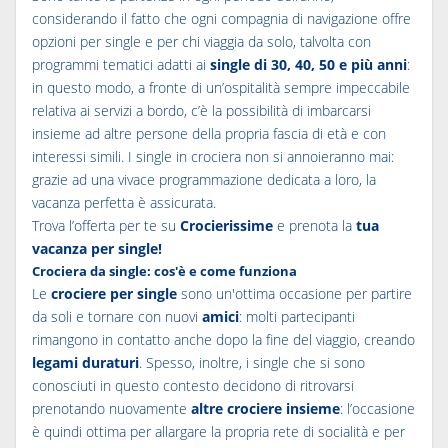
considerando il fatto che ogni compagnia di navigazione offre
opzioni per single e per chi viaggia da solo, talvolta con
programmi tematici adatti ai
single di 30, 40, 50 e più anni
:
in questo modo, a fronte di un’ospitalità sempre impeccabile
relativa ai servizi a bordo, c’è la possibilità di imbarcarsi
insieme ad altre persone della propria fascia di età e con
interessi simili. I
single in crociera
non si annoieranno mai:
grazie ad una vivace programmazione dedicata a loro, la
vacanza perfetta è assicurata.
Trova l’offerta per te su
Crocierissime
e prenota la
tua
vacanza per single
!
Crociera da single: cos'è e come funziona
Le
crociere per single
sono un'ottima occasione per partire
da soli e tornare con nuovi
amici
: molti partecipanti
rimangono in contatto anche dopo la fine del viaggio, creando
legami duraturi
. Spesso, inoltre, i single che si sono
conosciuti in questo contesto decidono di ritrovarsi
prenotando nuovamente
altre crociere insieme
: l’occasione
è quindi ottima per allargare la propria rete di socialità e per