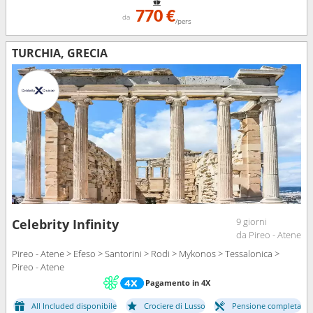
770 €
da
/pers
TURCHIA, GRECIA
9 giorni
Celebrity Infinity
da Pireo - Atene
Pireo - Atene > Efeso > Santorini > Rodi > Mykonos > Tessalonica >
Pireo - Atene
Pagamento in 4X
All Included disponibile
Crociere di Lusso
Pensione completa