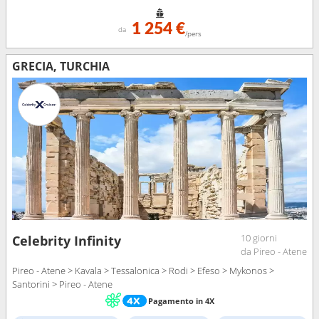
1 254 €
da
/pers
GRECIA, TURCHIA
10 giorni
Celebrity Infinity
da Pireo - Atene
Pireo - Atene > Kavala > Tessalonica > Rodi > Efeso > Mykonos >
Santorini > Pireo - Atene
Pagamento in 4X