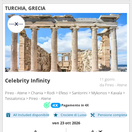
TURCHIA, GRECIA
11 giorni
Celebrity Infinity
da Pireo - Atene
Pireo - Atene > Chania > Rodi > Efeso > Santorini > Mykonos > Kavala >
Tessalonica > Pireo - Atene
Pagamento in 4X
All Included disponibile
Crociere di Lusso
Pensione completa
ven 23 ott 2026
+