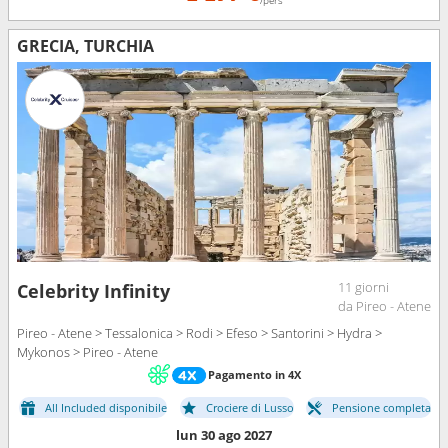
GRECIA, TURCHIA
11 giorni
Celebrity Infinity
da Pireo - Atene
Pireo - Atene > Tessalonica > Rodi > Efeso > Santorini > Hydra >
Mykonos > Pireo - Atene
Pagamento in 4X
All Included disponibile
Crociere di Lusso
Pensione completa
lun 30 ago 2027