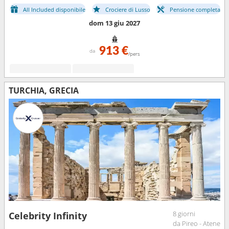
All Included disponibile
Crociere di Lusso
Pensione completa
dom 13 giu 2027
913 €
da
/pers
TURCHIA, GRECIA
8 giorni
Celebrity Infinity
da Pireo - Atene