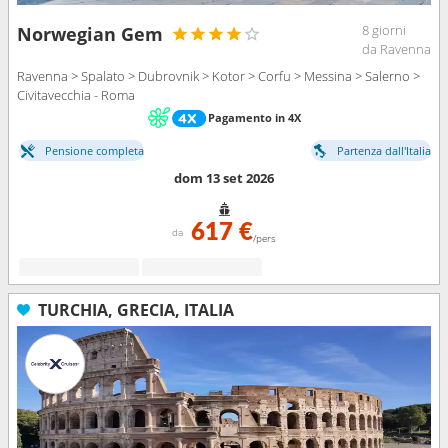
8 giorni
Norwegian Gem
da Ravenna
Ravenna > Spalato > Dubrovnik > Kotor > Corfu > Messina > Salerno >
Civitavecchia - Roma
Pagamento in 4X
Pensione completa
Partenza dall'Italia
dom 13 set 2026
617 €
da
/pers
TURCHIA, GRECIA, ITALIA