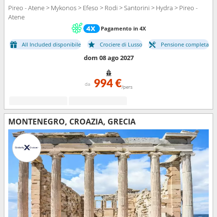
Pireo - Atene > Mykonos > Efeso > Rodi > Santorini > Hydra > Pireo -
Atene
Pagamento in 4X
All Included disponibile
Crociere di Lusso
Pensione completa
dom 08 ago 2027
994 €
da
/pers
MONTENEGRO, CROAZIA, GRECIA