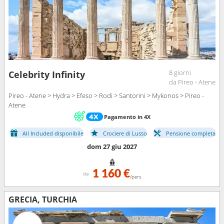
8 giorni
Celebrity Infinity
da Pireo - Atene
Pireo - Atene > Hydra > Efeso > Rodi > Santorini > Mykonos > Pireo -
Atene
Pagamento in 4X
All Included disponibile
Crociere di Lusso
Pensione completa
dom 27 giu 2027
1 160 €
da
/pers
GRECIA, TURCHIA