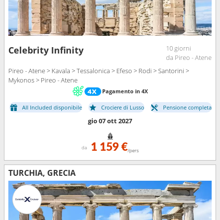
10 giorni
Celebrity Infinity
da Pireo - Atene
Pireo - Atene > Kavala > Tessalonica > Efeso > Rodi > Santorini >
Mykonos > Pireo - Atene
Pagamento in 4X
All Included disponibile
Crociere di Lusso
Pensione completa
gio 07 ott 2027
1 159 €
da
/pers
TURCHIA, GRECIA