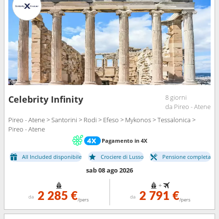
8 giorni
Celebrity Infinity
da Pireo - Atene
Pireo - Atene > Santorini > Rodi > Efeso > Mykonos > Tessalonica >
Pireo - Atene
Pagamento in 4X
All Included disponibile
Crociere di Lusso
Pensione completa
sab 08 ago 2026
+
2 285 €
2 791 €
da
da
/pers
/pers