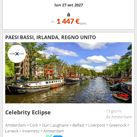
lun 27 set 2027
1 447 €
da
/pers
PAESI BASSI, IRLANDA, REGNO UNITO
13 giorni
Celebrity Eclipse
da Amsterdam
Amsterdam > Cork > Dun Laoghaire > Belfast > Liverpool > Greenock >
Lerwick > Inverness > Amsterdam