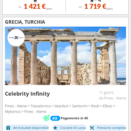
1 421 €
1 719 €
da
da
/pers
/pers
GRECIA, TURCHIA
11 giorni
Celebrity Infinity
da Pireo - Atene
Pireo - Atene > Tessalonica > Istanbul > Santorini > Rodi > Efeso >
Mykonos > Pireo - Atene
Pagamento in 4X
All Included disponibile
Crociere di Lusso
Pensione completa