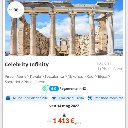
10 giorni
Celebrity Infinity
da Pireo - Atene
Pireo - Atene > Kavala > Tessalonica > Mykonos > Rodi > Efeso >
Santorini > Pireo - Atene
Pagamento in 4X
All Included disponibile
Crociere di Lusso
Pensione completa
ven 14 mag 2027
1 413 €
da
/pers