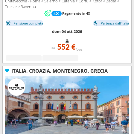
Civitavecchia - Roma > Salerno > Catania > Corfu > Kotor > Zadar >
Trieste > Ravenna
Pagamento in 4X
Pensione completa
Partenza dall'Italia
dom 04 ott 2026
552 €
da
/pers
ITALIA, CROAZIA, MONTENEGRO, GRECIA