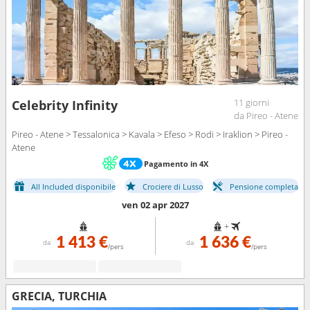
11 giorni
Celebrity Infinity
da Pireo - Atene
Pireo - Atene > Tessalonica > Kavala > Efeso > Rodi > Iraklion > Pireo -
Atene
Pagamento in 4X
All Included disponibile
Crociere di Lusso
Pensione completa
ven 02 apr 2027
+
1 413 €
1 636 €
da
da
/pers
/pers
GRECIA, TURCHIA