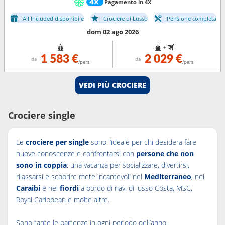
Pagamento in 4X
All Included disponibile
Crociere di Lusso
Pensione completa
dom 02 ago 2026
+
1 583 €
2 029 €
da
da
/pers
/pers
VEDI PIÙ CROCIERE
Crociere single
Le
crociere per single
sono l’ideale per chi desidera fare
nuove conoscenze e confrontarsi con
persone che non
sono in coppia
: una vacanza per socializzare, divertirsi,
rilassarsi e scoprire mete incantevoli nel
Mediterraneo
, nei
Caraibi
e nei
fiordi
a bordo di navi di lusso Costa, MSC,
Royal Caribbean e molte altre.
Sono tante le partenze in ogni periodo dell’anno,