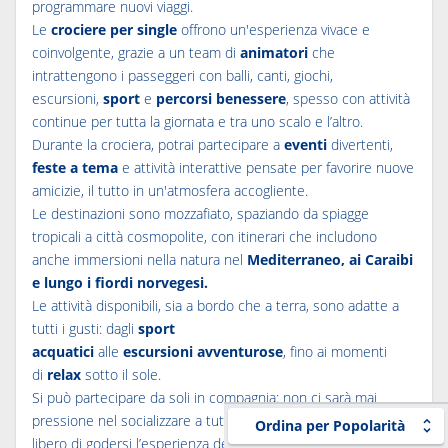
programmare nuovi viaggi.
Le
crociere per single
offrono un'esperienza vivace e
coinvolgente, grazie a un team di
animatori
che
intrattengono i passeggeri con balli, canti, giochi,
escursioni,
sport
e
percorsi benessere
, spesso con attività
continue per tutta la giornata e tra uno scalo e l’altro.
Durante la crociera, potrai partecipare a
eventi
divertenti,
feste a tema
e attività interattive pensate per favorire nuove
amicizie, il tutto in un'atmosfera accogliente.
Le destinazioni sono mozzafiato, spaziando da spiagge
tropicali a città cosmopolite, con itinerari che includono
anche immersioni nella natura nel
Mediterraneo, ai Caraibi
e lungo i fiordi norvegesi.
Le attività disponibili, sia a bordo che a terra, sono adatte a
tutti i gusti: dagli
sport
acquatici
alle
escursioni
avventurose
, fino ai momenti
di
relax
sotto il sole.
Si può partecipare da soli in compagnia: non ci sarà mai
pressione nel socializzare a tutti i costi, dunque ognuno resta
Ordina per Popolarità
libero di godersi l’esperienza del viaggio come preferisce.