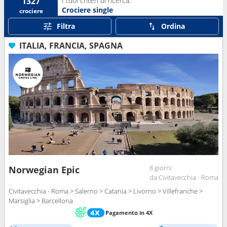
I tuoi criteri di ricerca:
1327
Crociere single
crociere
Filtra
Ordina
ITALIA, FRANCIA, SPAGNA
8 giorni
Norwegian Epic
da Civitavecchia - Roma
Civitavecchia - Roma > Salerno > Catania > Livorno > Villefranche >
Marsiglia > Barcellona
Pagamento in 4X