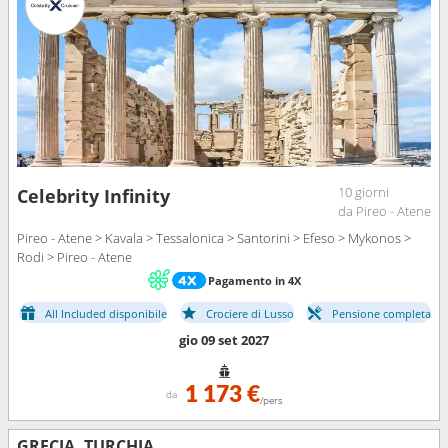
10 giorni
Celebrity Infinity
da Pireo - Atene
Pireo - Atene > Kavala > Tessalonica > Santorini > Efeso > Mykonos >
Rodi > Pireo - Atene
Pagamento in 4X
All Included disponibile
Crociere di Lusso
Pensione completa
gio 09 set 2027
1 173 €
da
/pers
GRECIA, TURCHIA