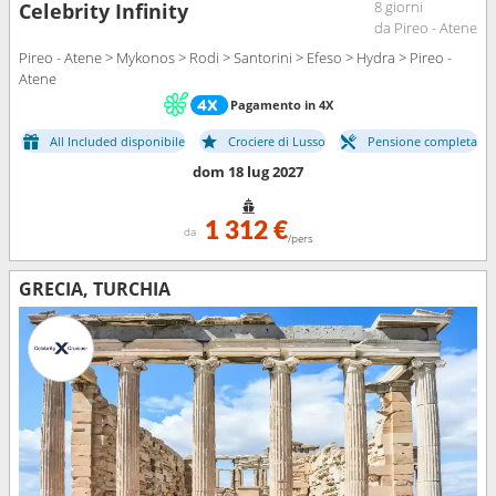
8 giorni
Celebrity Infinity
da Pireo - Atene
Pireo - Atene > Mykonos > Rodi > Santorini > Efeso > Hydra > Pireo -
Atene
Pagamento in 4X
All Included disponibile
Crociere di Lusso
Pensione completa
dom 18 lug 2027
1 312 €
da
/pers
GRECIA, TURCHIA