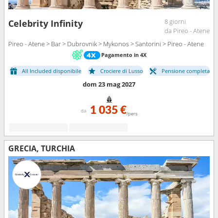
8 giorni
Celebrity Infinity
da Pireo - Atene
Pireo - Atene > Bar > Dubrovnik > Mykonos > Santorini > Pireo - Atene
Pagamento in 4X
All Included disponibile
Crociere di Lusso
Pensione completa
dom 23 mag 2027
1 035 €
da
/pers
GRECIA, TURCHIA