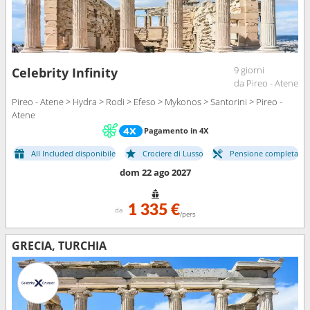
9 giorni
Celebrity Infinity
da Pireo - Atene
Pireo - Atene > Hydra > Rodi > Efeso > Mykonos > Santorini > Pireo -
Atene
Pagamento in 4X
All Included disponibile
Crociere di Lusso
Pensione completa
dom 22 ago 2027
1 335 €
da
/pers
GRECIA, TURCHIA