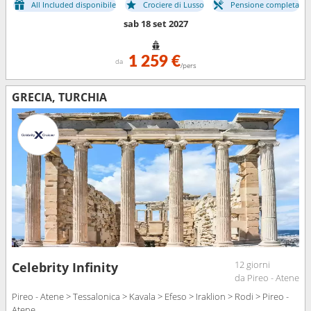
All Included disponibile
Crociere di Lusso
Pensione completa
sab 18 set 2027
1 259 €
da
/pers
GRECIA, TURCHIA
12 giorni
Celebrity Infinity
da Pireo - Atene
Pireo - Atene > Tessalonica > Kavala > Efeso > Iraklion > Rodi > Pireo -
Atene