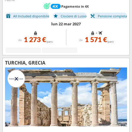
Pagamento in 4X
All Included disponibile
Crociere di Lusso
Pensione completa
lun 22 mar 2027
+
1 273 €
1 571 €
da
da
/pers
/pers
TURCHIA, GRECIA