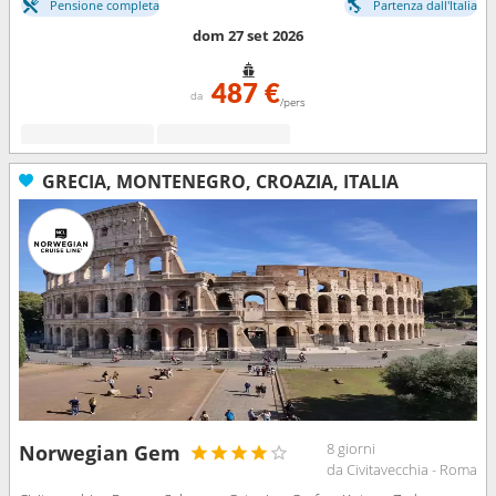
Pensione completa
Partenza dall'Italia
dom 27 set 2026
487 €
da
/pers
GRECIA, MONTENEGRO, CROAZIA, ITALIA
8 giorni
Norwegian Gem
da Civitavecchia - Roma