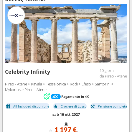
10 giorni
Celebrity Infinity
da Pireo - Atene
Pireo - Atene > Kavala > Tessalonica > Rodi > Efeso > Santorini >
Mykonos > Pireo - Atene
Pagamento in 4X
All Included disponibile
Crociere di Lusso
Pensione completa
sab 16 ott 2027
1 197 €
da
/pers