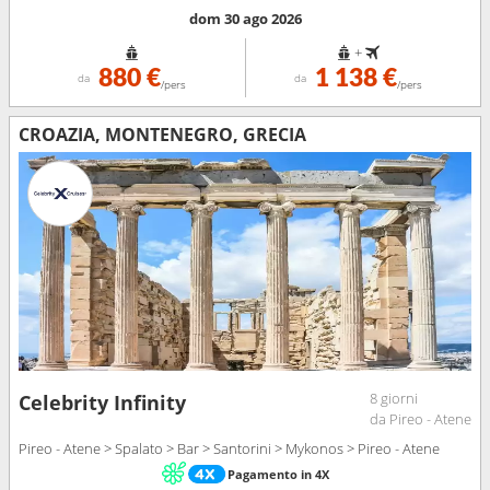
dom 30 ago 2026
+
880 €
1 138 €
da
da
/pers
/pers
CROAZIA, MONTENEGRO, GRECIA
8 giorni
Celebrity Infinity
da Pireo - Atene
Pireo - Atene > Spalato > Bar > Santorini > Mykonos > Pireo - Atene
Pagamento in 4X