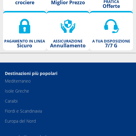
crociere
Miglior Prezzo
PRATICA
Offerte
PAGAMENTO IN LINEA
ASSICURAZIONE
A TUA DISPOSIZIONE
Sicuro
Annullamento
7/7 G
Destinazioni più popolari
Mediterraneo
Isole Greche
Caraibi
Fiordi e Scandinavia
Europa del Nord