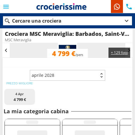
Cercare una crociera
Crociera MSC Meraviglia: Barbados, Saint-Vincent e le Grenadine, Grenada, Martinica, Guadalupa, Saint Martin, Antigua e Barbuda, Dominica, Santa Lucia in partenza da Bridgetown
MSC Meraviglia
4 799 €
+ 129 foto
Le nostre destinazioni
/pers
Mesi di partenza
aprile 2028
Porti
Compagnie
PREZZO MIGLIORE
4 Apr
Ricerca
4 799 €
La mia categoria cabina