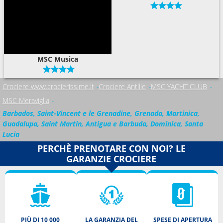
MSC Musica
Crociere www.crocierissime.it
Crociere Antille
MSC YACHT CLUB
MSC Meraviglia
Barbados, Saint-Vincent e le Grenadine, Grenada, Martinica,
Guadalupa, Saint Martin, Antigua e Barbuda, Dominica, Santa
Lucia
PERCHÈ PRENOTARE CON NOI? LE
GARANZIE CROCIERE
PIÙ DI 10 000
LA GARANZIA DEL
SPESE DI APERTURA