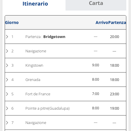
Carta
Itinerario
Giorno
Arrivo
Partenza
1
Partenza :
Bridgetown
---
20:00
2
Navigazione
---
---
3
Kingstown
9:00
18:00
4
Grenada
8:00
18:00
5
Fort de France
7:00
23:00
6
Pointe a pitre(Guadalupa)
8:00
19:00
7
Navigazione
---
---