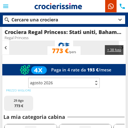
Cercare una crociera
Crociera Regal Princess: Stati uniti, Bahamas, Portorico, Saint Thomas in partenza da Fort Lauderdale
Regal Princess
773 €
+ 38 foto
Le nostre destinazioni
/pers
Mesi di partenza
Paga in 4 rate da
193 €
/mese
Porti
Compagnie
agosto 2026
Ricerca
PREZZO MIGLIORE
29 Ago
773 €
La mia categoria cabina